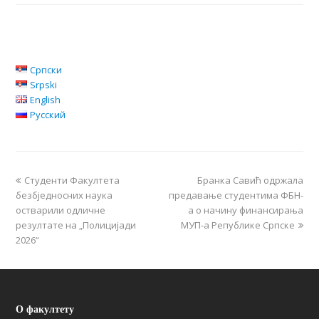
Српски
Srpski
English
Русский
Студенти Факултета
Бранка Савић одржала
безбједносних наука
предавање студентима ФБН-
остварили одличне
а о начину финансирања
резултате на „Полицијади
МУП-а Републике Српске
2026“
О факултету