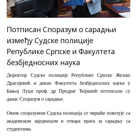
Потписан Споразум о сарадњи
између Судске полиције
Републике Српске и Факултета
безбједносних наука
Директор Судске полиције Републике Српске Жељко
Драгојевић и декан Факултета безбједносних наука у
Бањој Луци проф. др Предраг Ћеранић потписали су
данас Споразум о сарадњи.
Овим споразумом Судска полиција се чвршће повезује са
академском заједницом и отвара врата за сарадњу са
студентима.