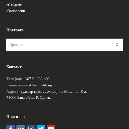
еСтудент
еЗапослени
Претрага
Пошаљ
Контакт
Телефон:
+387 51 333 603
Е-пошта:
info@fbn.unibl.org
Адреса:
Булевар војводе Живојина Мишића 10 а,
78000 Бања Лука, Р. Српска
Прати нас