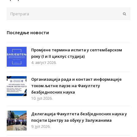
Поша
Последње новости
Промјене термина испита у септембарском
року (I и II циклус студија)
4. август 2026.
Организација рада и контакт информације
током љетне паузе на Факултету
безбједносних наука
10. јул 2026.
Делегација Факултета безбједносних наука у
посјети Центру за обуку у Залужанима
9. јул 2026.