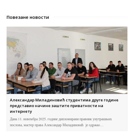
Повезане новости
Александар Миладиновић студентима друге године
представио начине заштите приватности на
интернету
Дана 11. новембра 2025. године дипломирани правник унутрашњих
послова, мастер права Александар Миладиновић је одржао…