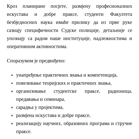
Кроз планиране посјете, размјену професионалних
искустава и добре праксе, студенти Факултета
безбједносних наука имаће прилику да из прве руке
сазнају специфичности Судске полиције, детаљније се
упознају са радом наше институције, надлежностима и
оперативним активностима.
Споразумом је предвиђено:
унапређење практичних знања и компетенција,
повезивање теоријских и практичних знања,
организовање студентске праксе, радионица,
предавања и семинара,
сарадња у пројектима,
размјена искустава и добре праксе,
реализацију научних, образовних програма и стручне
праксе.