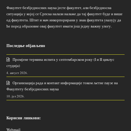
Факултет безбједносних наука јесте факултет, али безбједносна
ситуација у којој се Српска налази налаже да тај факултет буде и више
од факултета. Штит и мач инкорпорирани у знак факултета указују да
ће поред образовне овај факултет имати још једну важну улогу.
Последње објављено
Промјене термина испита у септембарском року (I и II циклус
студија)
4. август 2026.
Организација рада и контакт информације током љетне паузе на
Факултету безбједносних наука
10. јул 2026.
Корисни линкови:
Webmail