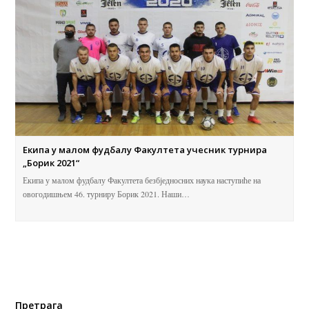
Екипа у малом фудбалу Факултета учесник турнира
„Борик 2021“
Екипа у малом фудбалу Факултета безбједносних наука наступиће на
овогодишњем 46. турниру Борик 2021. Наши…
Претрага