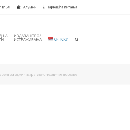
УНИБЛ
Алумни
Најчешћа питања
АДЊА
ИЗДАВАШТВО/
СРПСКИ
ТИ
ИСТРАЖИВАЊА
ерент за административно-техничке послове