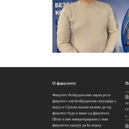
О факултету
П
Факултет безбједносних наука јесте
факултет, али безбједносна ситуација у
се
којој се Српска налази налаже да тај
ст
факултет буде и више од факултета.
4.
Штит и мач инкорпорирани у знак
факултета указују да ће поред