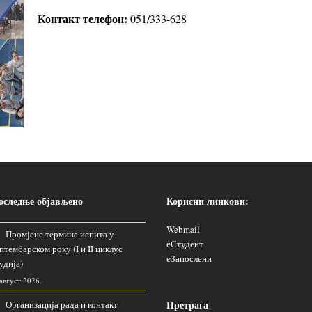
Контакт телефон:
051/333-628
оследње објављено
Корисни линкови:
Webmail
Промјене термина испита у
еСтудент
птембарском року (I и II циклус
еЗапослени
удија)
 август 2026.
Претрага
Организација рада и контакт