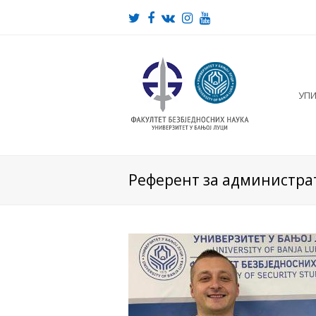
Twitter
Facebook
VK
Instagram
Youtube
УП
Референт за администра