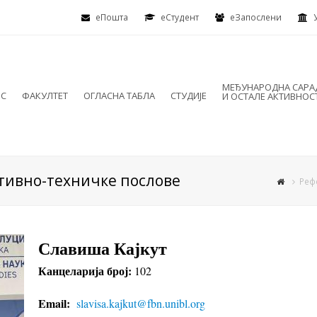
еПошта
eСтудент
еЗапослени
МЕЂУНАРОДНА САР
ИС
ФАКУЛТЕТ
ОГЛАСНА ТАБЛА
СТУДИЈЕ
И ОСТАЛЕ АКТИВНОС
тивно-техничке послове
Реф
Славиша Кајкут
Канцеларија број:
102
Email:
slavisa.kajkut@fbn.unibl.
org