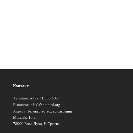
Контакт
Телефон:
+387 51 333 603
Е-пошта:
info@fbn.unibl.org
Адреса:
Булевар војводе Живојина
Мишића 10 а,
78000 Бања Лука, Р. Српска