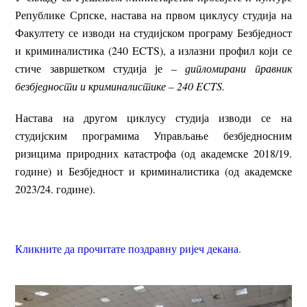
Републике Српске, настава на првом циклусу студија на
Факултету се изводи на студијском програму Безбједност
и криминалистика (240 ECTS), а излазни профил који се
стиче завршетком студија је –
дипломирани правник
безбједности и криминалистике – 240 ECTS.
Настава на другом циклусу студија изводи се на
студијским програмима Управљање безбједносним
ризицима природних катастрофа (од академске 2018/19.
године) и Безбједност и криминалистика (од академске
2023/24. године).
Кликните да прочитате поздравну ријеч декана.