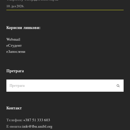
10. јул 2026.
Корисни линкови:
Webmail
еСтудент
еЗапослени
Претрага
Пошаљ
Контакт
Телефон:
+387 51 333 603
Е-пошта:
info@fbn.unibl.org