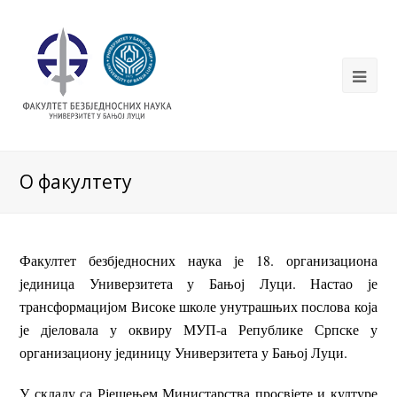
О факултету
Факултет безбједносних наука је 18. организациона
јединица Универзитета у Бањој Луци. Настао је
трансформацијом Високе школе унутрашњих послова која
је дјеловала у оквиру МУП-а Републике Српске у
организациону јединицу Универзитета у Бањој Луци.
У складу са Рјешењем Министарства просвјете и културе