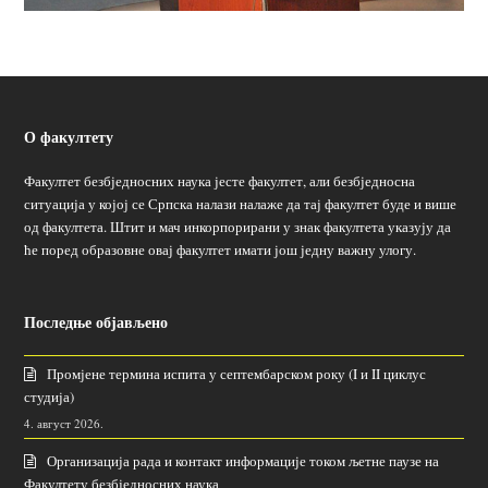
О факултету
Факултет безбједносних наука јесте факултет, али безбједносна
ситуација у којој се Српска налази налаже да тај факултет буде и више
од факултета. Штит и мач инкорпорирани у знак факултета указују да
ће поред образовне овај факултет имати још једну важну улогу.
Последње објављено
Промјене термина испита у септембарском року (I и II циклус
студија)
4. август 2026.
Организација рада и контакт информације током љетне паузе на
Факултету безбједносних наука