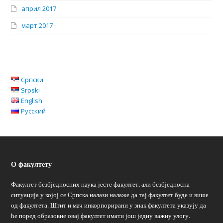
април 2017
март 2017
Српски
Srpski
English
Русский
О факултету
Факултет безбједносних наука јесте факултет, али безбједносна
ситуација у којој се Српска налази налаже да тај факултет буде и више
од факултета. Штит и мач инкорпорирани у знак факултета указују да
ће поред образовне овај факултет имати још једну важну улогу.