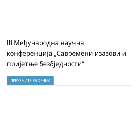
III Међународна научна
конференција „Савремени изазови и
пријетње безбједности“
ПРЕУЗМИТЕ ЗБОРНИК