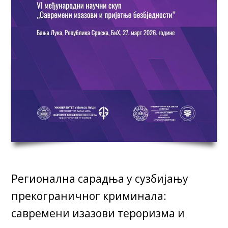
Регионална сарадња у сузбијању
прекограничног криминала:
савремени изазови тероризма и