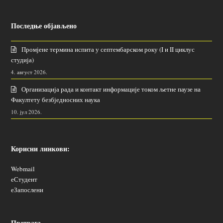
Последње објављено
Промјене термина испита у септембарском року (I и II циклус
студија)
4. август 2026.
Организација рада и контакт информације током љетне паузе на
Факултету безбједносних наука
10. јул 2026.
Корисни линкови:
Webmail
еСтудент
еЗапослени
Претрага