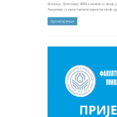
Београду. Делегацију ФБН-а чинили су проф. 
Академију су представљали директор проф. 
Прочитај више