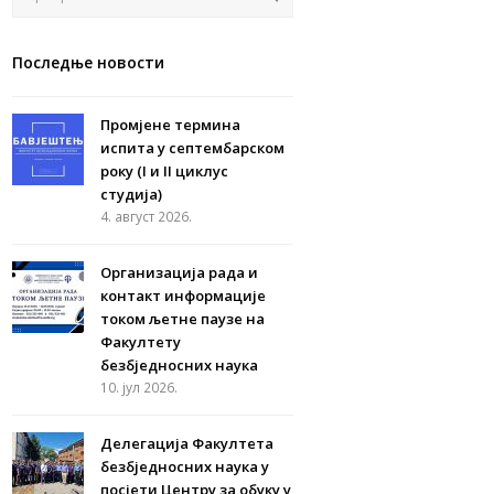
Последње новости
Промјене термина
испита у септембарском
року (I и II циклус
студија)
4. август 2026.
Организација рада и
контакт информације
током љетне паузе на
Факултету
безбједносних наука
10. јул 2026.
Делегација Факултета
безбједносних наука у
посјети Центру за обуку у