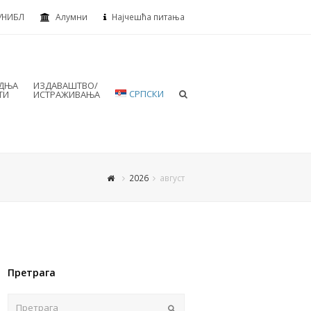
УНИБЛ
Алумни
Најчешћа питања
АДЊА
ИЗДАВАШТВО/
СРПСКИ
ТИ
ИСТРАЖИВАЊА
2026
август
Претрага
Пошаљи