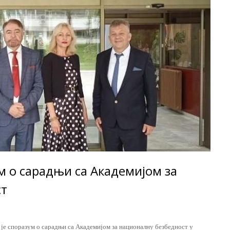
м о сарадњи са Академијом за
ст
 је споразум о сарадњи са Академијом за националну безбедност у