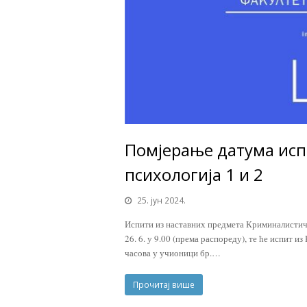
Помјерање датума исп
психологија 1 и 2
25. јун 2024.
Испити из наставних предмета Криминалистич
26. 6. у 9.00 (према распореду), те ће испит и
часова у учионици бр.…
Прочитај више