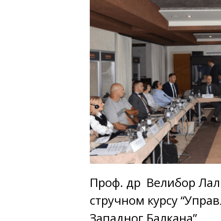
Проф. др Велибор Лали
стручном курсу “Упра
Западног Балкана”