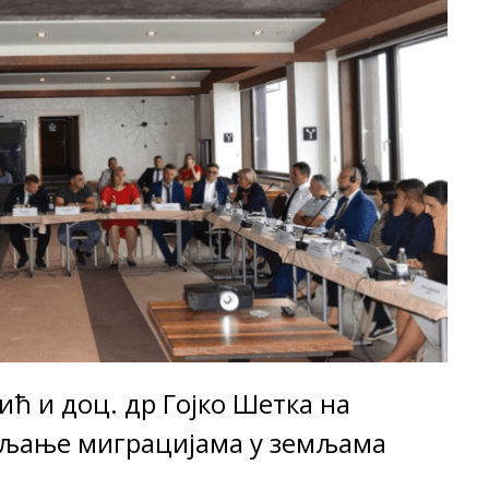
ћ и доц. др Гојко Шетка на
вљање миграцијама у земљама