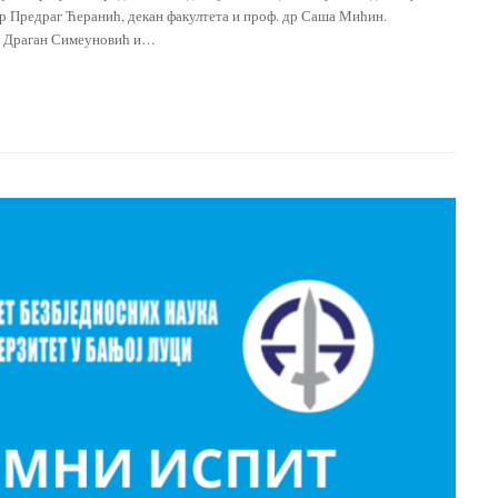
др Предраг Ћеранић, декан факултета и проф. др Саша Мићин.
др Драган Симеуновић и…