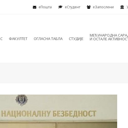
еПошта
eСтудент
еЗапослени
МЕЂУНАРОДНА САР
ИС
ФАКУЛТЕТ
ОГЛАСНА ТАБЛА
СТУДИЈЕ
И ОСТАЛЕ АКТИВНОС