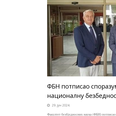
ФБН потписао споразу
националну безбедно
29. јун 2024.
Факултет безбједносних наука (ФБН) потписао