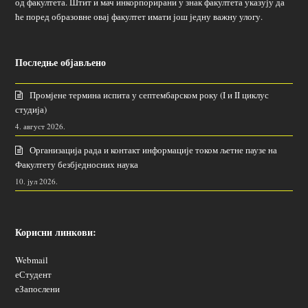
од факултета. Штит и мач инкорпорирани у знак факултета указују да
ће поред образовне овај факултет имати још једну важну улогу.
Последње објављено
Промјене термина испита у септембарском року (I и II циклус
студија)
4. август 2026.
Организација рада и контакт информације током љетне паузе на
Факултету безбједносних наука
10. јул 2026.
Корисни линкови:
Webmail
еСтудент
еЗапослени