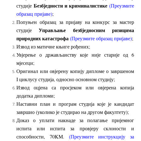
Безбједности и криминалистике
студије
(
Преузмите
образац
пријаве)
;
Попуњен образац за пријаву на конкурс за мастер
Управљање безбједносним ризицима
студије
природних катастрофа
(
Преузмите образац пријаве)
;
Извод из матичне књиге рођених;
Увјерење о држављанству које није старије од 6
мјесеци;
Оригинал или овјерену копију дипломе о завршеном
I циклусу студија, односно основном студију;
Извод оцјена са просјеком или овјерена копија
додатка дипломи;
Наставни план и програм студија које је кандидат
завршио (уколико је студирао на другом факултету);
Доказ о уплати накнаде за полагање пријемног
испита или испита за провјеру склоности и
способности, 70KM.
(
Преузмите инструкцију за