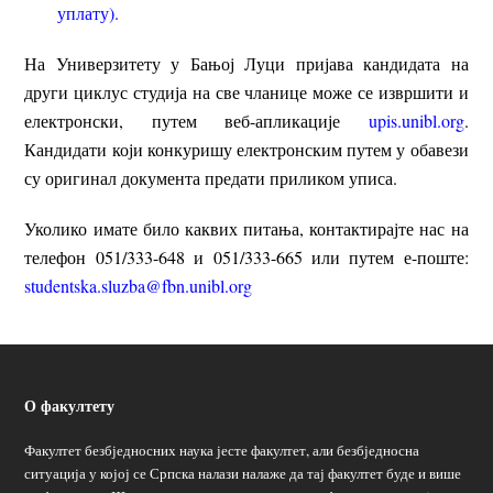
уплату
).
На Универзитету у Бањој Луци пријава кандидата на
други циклус студија на све чланице може се извршити и
електронски, путем веб-апликације
upis.unibl.org
.
Кандидати који конкуришу електронским путем у обавези
су оригинал документа предати приликом уписа.
Уколико имате било каквих питања, контактирајте нас на
телефон 051/333-648 и 051/333-665 или путем е-поште:
studentska.sluzba@fbn.unibl.org
О факултету
Факултет безбједносних наука јесте факултет, али безбједносна
ситуација у којој се Српска налази налаже да тај факултет буде и више