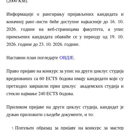
(2000 КМ).
Информације о рангирању пријављених кандидата и
коначној ранг-листи биће доступне најкасније до 16. 10.
2026. године на веб-страницама факултета, а упис
примљених кандидата обавиће се у периоду од 19. 10.
2026. године до 23. 10. 2026. године.
Наставни план погледајте
ОВДЈЕ.
Право пријаве на конкурс за упис на други циклус студија
вреднованих са 60 ECTS бодова имају кандидати који су
претходно завршили први циклус академских студија и
стекли најмање 240 ECTS бодова.
Приликом пријаве на други циклус студија, кандидат је
дужан приложити сљедеће документе, и то:
Попуњен образац за пријаву на конкурс за мастер