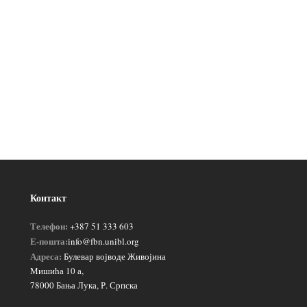
Контакт
Телефон:
+387 51 333 603
Е-пошта:
info@fbn.unibl.org
Адреса:
Булевар војводе Живојина
Мишића 10 а,
78000 Бања Лука, Р. Српска