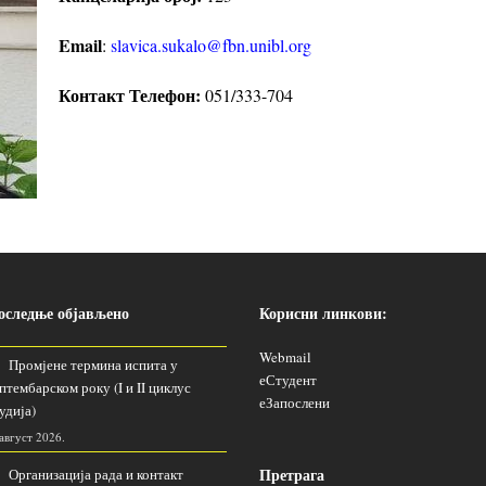
Email
:
slavica.sukalo@fbn.unibl.org
Контакт Телефон:
051/333-704
оследње објављено
Корисни линкови:
Webmail
Промјене термина испита у
еСтудент
птембарском року (I и II циклус
еЗапослени
удија)
 август 2026.
Претрага
Организација рада и контакт