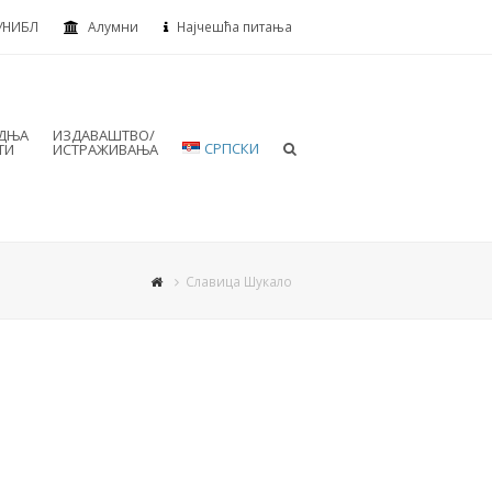
УНИБЛ
Алумни
Најчешћа питања
АДЊА
ИЗДАВАШТВО/
СРПСКИ
ТИ
ИСТРАЖИВАЊА
Славица Шукало