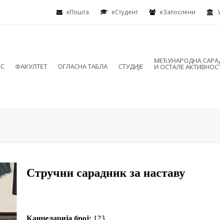
еПошта
eСтудент
еЗапослени
МЕЂУНАРОДНА САР
ИС
ФАКУЛТЕТ
ОГЛАСНА ТАБЛА
СТУДИЈЕ
И ОСТАЛЕ АКТИВНОС
Стручни сарадник за наставу
Канцеларија број:
123