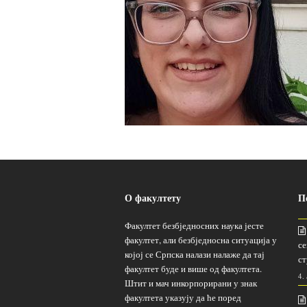
О факултету
П
Факултет безбједносних наука јесте
факултет, али безбједносна ситуација у
се
којој се Српска налази налаже да тај
ст
факултет буде и више од факултета.
4.
Штит и мач инкорпорирани у знак
факултета указују да ће поред