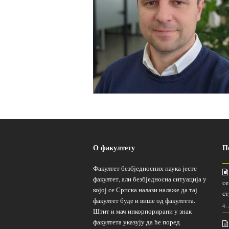
О факултету
П
Факултет безбједносних наука јесте
факултет, али безбједносна ситуација у
се
којој се Српска налази налаже да тај
ст
факултет буде и више од факултета.
4.
Штит и мач инкорпорирани у знак
факултета указују да ће поред