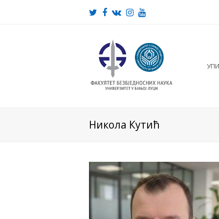
Twitter
Facebook
VK
Instagram
Youtube
УП
Никола Кутић