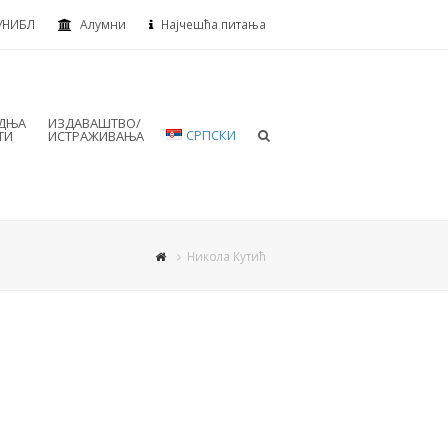
УНИБЛ
Алумни
Најчешћа питања
АДЊА
ИЗДАВАШТВО/
СРПСКИ
ТИ
ИСТРАЖИВАЊА
Никола Кутић