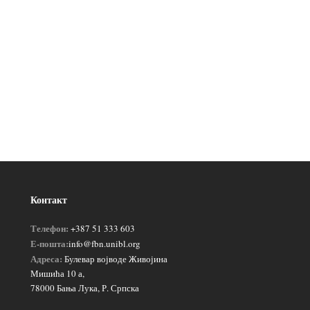
Контакт
Телефон:
+387 51 333 603
Е-пошта:
info@fbn.unibl.org
Адреса:
Булевар војводе Живојина
Мишића 10 а,
78000 Бања Лука, Р. Српска