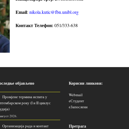
Email
:
nikola.kutic@fbn.unibl.org
Контакт Телефон:
051/333-638
оследње објављено
Корисни линкови:
Webmail
Промјене термина испита у
еСтудент
птембарском року (I и II циклус
еЗапослени
удија)
 август 2026.
Претрага
Организација рада и контакт