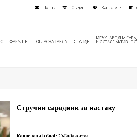
еПошта
eСтудент
еЗапослени
МЕЂУНАРОДНА САР
ИС
ФАКУЛТЕТ
ОГЛАСНА ТАБЛА
СТУДИЈЕ
И ОСТАЛЕ АКТИВНОС
Стручни сарадник за наставу
Канцеларија број:
29/библиотека