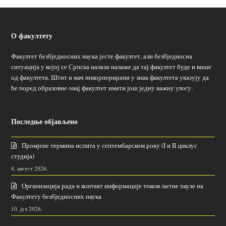
О факултету
Факултет безбједносних наука јесте факултет, али безбједносна
ситуација у којој се Српска налази налаже да тај факултет буде и више
од факултета. Штит и мач инкорпорирани у знак факултета указују да
ће поред образовне овај факултет имати још једну важну улогу.
Последње објављено
Промјене термина испита у септембарском року (I и II циклус
студија)
4. август 2026.
Организација рада и контакт информације током љетне паузе на
Факултету безбједносних наука
10. јул 2026.