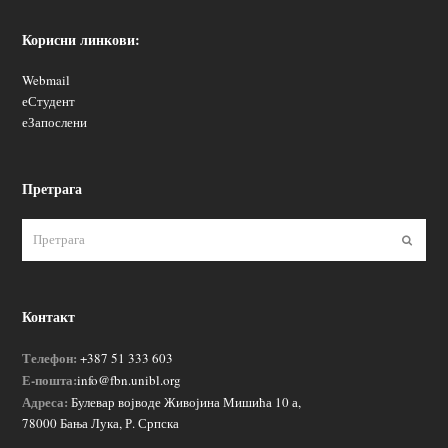
Корисни линкови:
Webmail
еСтудент
еЗапослени
Претрага
Пошаљ
Контакт
Телефон:
+387 51 333 603
Е-пошта:
info@fbn.unibl.org
Адреса:
Булевар војводе Живојина Мишића 10 а,
78000 Бања Лука, Р. Српска