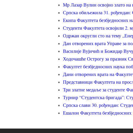
Мр Лазар Вулин освојио злато на 
Српска обиљежила 31. рођендан: 
Екипа Факултета безбједносних н
Студенти Факултета освојили 2. 
Одржан округли сто на тему „Ене
Дан отворених врата Управе за п
Василије Вујичић и Божидар Вуч
Ходочашће Острогу за празник Св
Факултет безбједносних наука поб
Дани отворених врата на Факулте
Представници Факултета на прос
Три златне медаље за студенте Фа
Турнир “Студентска бригада”: Ст
Српска слави 30. рођендан: Студе
Ешалон Факултета безбједносних