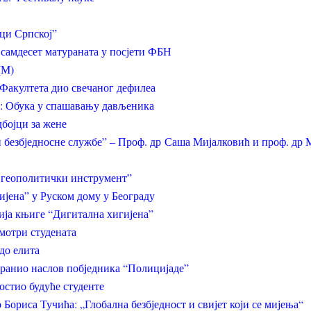
ци Српској”
самдесет матураната у посјети ФБН
(М)
Факултета дио свечаног дефилеа
и: Обука у спашавању дављеника
дбојци за жене
и безбједносне службе” – Проф. др Саша Мијалковић и проф. д
 геополитички инструмент”
јена” у Руском дому у Београду
ија књиге “Дигитална хигијена”
мотри студената
до елита
бранио наслов побједника “Полицијаде”
остио будуће студенте
Бориса Тучића: „Глобална безбједност и свијет који се мијења“