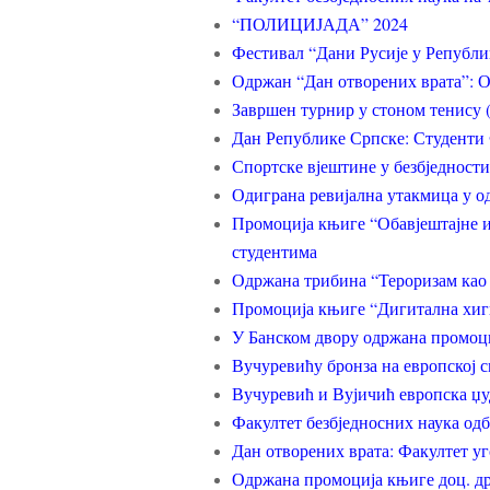
“ПОЛИЦИЈАДА” 2024
Фестивал “Дани Русије у Републи
Одржан “Дан отворених врата”: О
Завршен турнир у стоном тенису 
Дан Републике Српске: Студенти 
Спортске вјештине у безбједност
Одиграна ревијална утакмица у о
Промоција књиге “Обавјештајне 
студентима
Одржана трибина “Тероризам као
Промоција књиге “Дигитална хиги
У Банском двору одржана промоц
Вучуревићу бронза на европској с
Вучуревић и Вујичић европска џу
Факултет безбједносних наука од
Дан отворених врата: Факултет уг
Одржана промоција књиге доц. др 