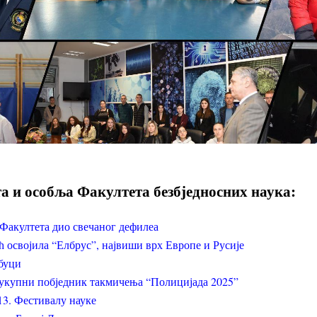
а и особља Факултета безбједносних наука:
Факултета дио свечаног дефилеа
освојила “Елбрус”, највиши врх Европе и Русије
буци
еукупни побједник такмичења “Полицијада 2025”
13. Фестивалу науке