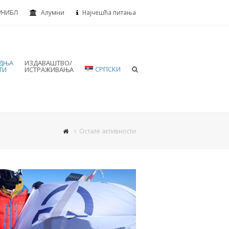
УНИБЛ
Алумни
Најчешћа питања
АДЊА
ИЗДАВАШТВО/
СРПСКИ
ТИ
ИСТРАЖИВАЊА
Остале активности