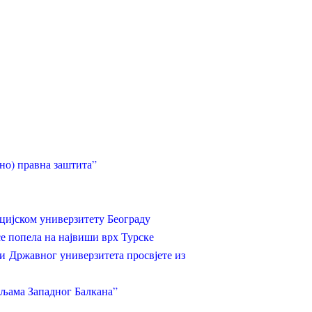
но) правна заштита”
цијском универзитету Београду
е попела на највиши врх Турске
ти Државног универзитета просвјете из
мљама Западног Балкана”