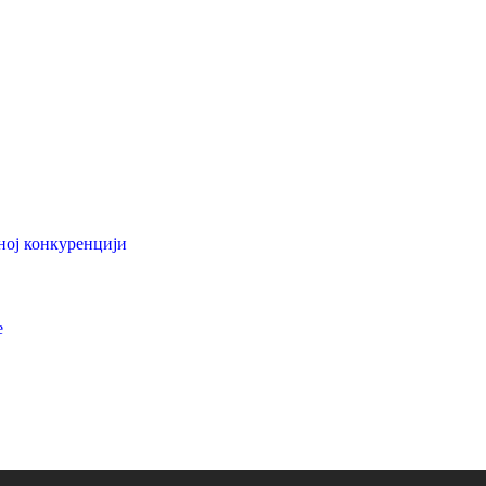
ној конкуренцији
е