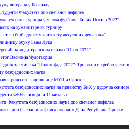
купу ветерана у Београду
Студенти Факултета дио свечаног дефилеа
аука учесник турнира у малом фудбалу “Борик Нектар 2022”
мјесто на хуманитарном турниру
ргетска безбједност у контексту актуелних дешавања”
олицијску обуку Бања Лука
уревић на медитеранским играма “Оран 2022”
етог Василија Чудотворца
једник такмичења “Полицијада 2022”: Три злата и сребро у екип
ту безбједносних наука
лави тридесете годишњице МУП-а Српске
култета безбједносних наука на првенству БиХ у џудоу за сениор
уденти ФБН-а освојили 11 медаља
нти Факултета безбједносних наука дио свечаног дефилеа
 наука дио Свечаног дефилеа поводом Дана Републике Српске