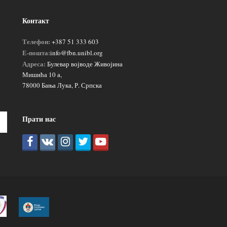
Контакт
Телефон:
+387 51 333 603
Е-пошта:
info@fbn.unibl.org
Адреса:
Булевар војводе Живојина
Мишића 10 а,
78000 Бања Лука, Р. Српска
Прати нас
Пошаљи