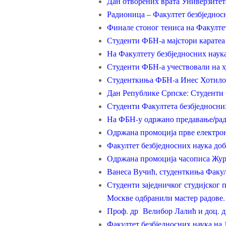
Дан отворених врата Универзитет
Радионица – Факултет безбједнос
Финале стоног тениса на Факулте
Студенти ФБН-а мајстори каратеа 
На Факултету безбједносних наук
Студенти ФБН-а учествовали на 
Студенткиња ФБН-a Инес Хотило
Дан Републике Српске: Студенти 
Студенти Факултета безбједносни
На ФБН-у одржано предавање/ради
Одржана промоција прве електрон
Факултет безбједносних наука доб
Одржана промоција часописа Жур
Ванеса Вучић, студенткиња Факул
Студенти заједничког студијског 
Москве одбранили мастер радове.
Проф. др Велибор Лалић и доц. д
Факултет безбједносних наука на 