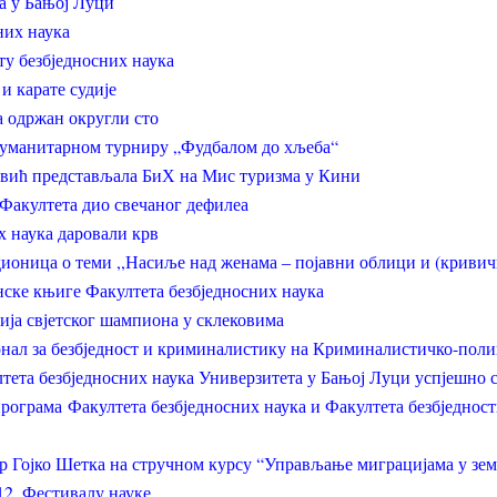
а у Бањој Луци
них наука
ту безбједносних наука
и карате судије
а одржан округли сто
хуманитарном турниру „Фудбалом до хљеба“
вић представљала БиХ на Мис туризма у Кини
Факултета дио свечаног дефилеа
х наука даровали крв
оница о теми ,,Насиље над женама ‒ појавни облици и (кривич
ске књиге Факултета безбједносних наука
ија свјетског шампиона у склековима
нал за безбједност и криминалистику на Криминалистичко-поли
тета безбједносних наука Универзитета у Бањој Луци успјешно с
програма Факултета безбједносних наука и Факултета безбједнос
р Гојко Шетка на стручном курсу “Управљање миграцијама у зе
12. Фестивалу науке