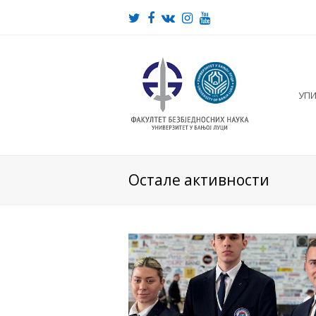
Twitter
Facebook
VK
Instagram
Youtube
УП
Остале активности