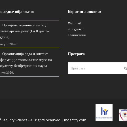
оследње објављено
Корисни линкови:
Webmail
Промјене термина испита у
еСтудент
птембарском року (I и II циклус
еЗапослени
удија)
 август 2026.
Претрага
Организација рада и контакт
формације током љетне паузе на
култету безбједносних наука
. јул 2026.
 Security Science - All rights reserved |
mdentity.com