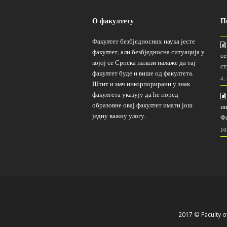
О факултету
П
Факултет безбједносних наука јесте
факултет, али безбједносна ситуација у
се
којој се Српска налази налаже да тај
ст
факултет буде и више од факултета.
4.
Штит и мач инкорпорирани у знак
факултета указују да ће поред
образовне овај факултет имати још
ин
једну важну улогу.
Фа
10
2017 © Faculty of