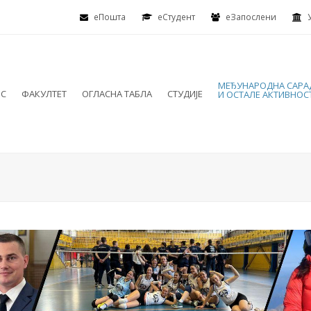
еПошта
eСтудент
еЗапослени
МЕЂУНАРОДНА САР
ИС
ФАКУЛТЕТ
ОГЛАСНА ТАБЛА
СТУДИЈЕ
И ОСТАЛЕ АКТИВНОС