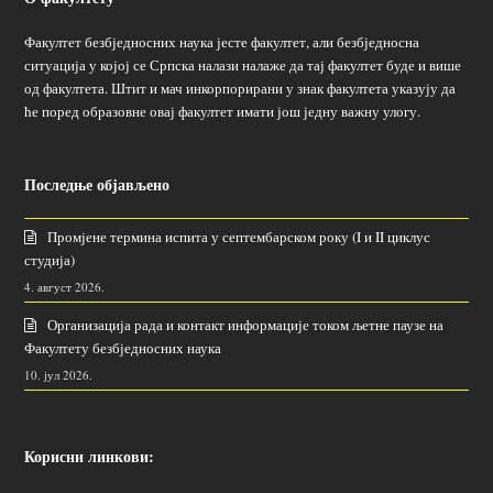
Факултет безбједносних наука јесте факултет, али безбједносна
ситуација у којој се Српска налази налаже да тај факултет буде и више
од факултета. Штит и мач инкорпорирани у знак факултета указују да
ће поред образовне овај факултет имати још једну важну улогу.
Последње објављено
Промјене термина испита у септембарском року (I и II циклус
студија)
4. август 2026.
Организација рада и контакт информације током љетне паузе на
Факултету безбједносних наука
10. јул 2026.
Корисни линкови: