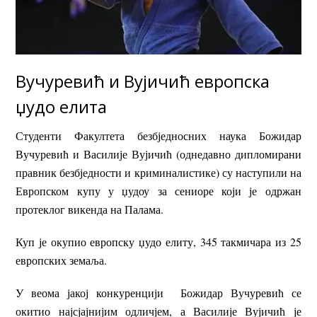
Вучуревић и Вујичић европска
џудо елита
Студенти Факултета безбједносних наука Божидар
Вучуревић и Василије Вујичић (однедавно дипломирани
правник безбједности и криминалистике) су наступили на
Европском купу у џудоу за сениоре који је одржан
протеклог викенда на Палама.
Куп је окупио европску џудо елиту, 345 такмичара из 25
европских земаља.
У веома јакој конкуренцији Божидар Вучуревић се
окитио најсјајнијим одличјем, а Василије Вујичић је