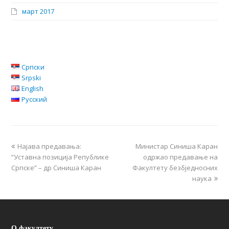
март 2017
Српски
Srpski
English
Русский
Најава предавања:
Министар Синиша Каран
“Уставна позиција Републике
одржао предавање на
Српске” – др Синиша Каран
Факултету безбједносних
наука
О факултету