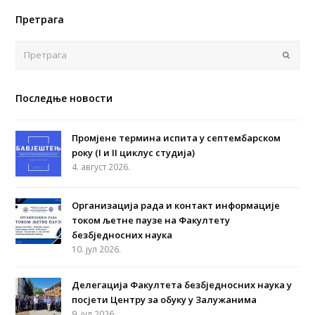
Претрага
Поша
Последње новости
Промјене термина испита у септембарском
року (I и II циклус студија)
4. август 2026.
Организација рада и контакт информације
током љетне паузе на Факултету
безбједносних наука
10. јул 2026.
Делегација Факултета безбједносних наука у
посјети Центру за обуку у Залужанима
9. јул 2026.