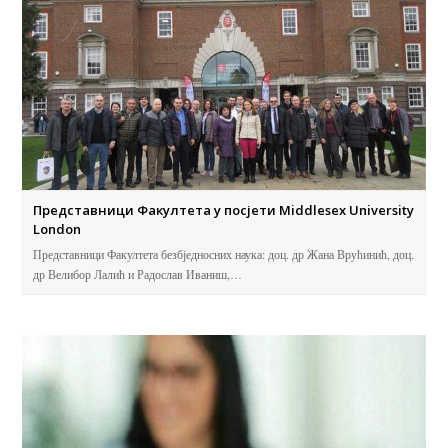
Представници Факултета у посјети Middlesex University
London
Представници Факултета безбједносних наука: доц. др Жана Врућинић, доц.
др Велибор Лалић и Радослав Иваниш,…