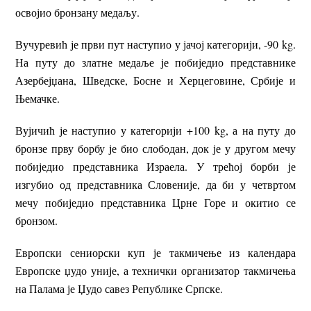
освојио бронзану медаљу.
Вучуревић је први пут наступио у јачој категорији, -90 kg.
На путу до златне медаље је побиједио представнике
Азербејџана, Шведске, Босне и Херцеговине, Србије и
Њемачке.
Вујичић је наступио у категорији +100 kg, а на путу до
бронзе прву борбу је био слободан, док је у другом мечу
побиједио представника Израела. У трећој борби је
изгубио од представника Словеније, да би у четвртом
мечу побиједио представника Црне Горе и окитио се
бронзом.
Европски сениорски куп је такмичење из календара
Европске џудо уније, а технички организатор такмичења
на Палама је Џудо савез Републике Српске.