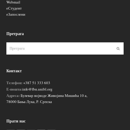
Webmail
еСтудент
еЗапослени
Претрага
Пошаљ
Контакт
Телефон:
+387 51 333 603
Е-пошта:
info@fbn.unibl.org
Адреса:
Булевар војводе Живојина Мишића 10 а,
78000 Бања Лука, Р. Српска
Прати нас