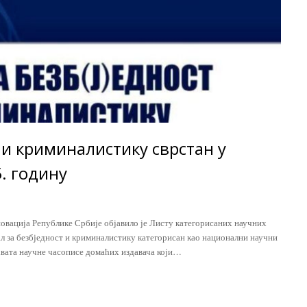
 и криминалистику сврстан у
5. годину
новација Републике Србије објавило је Листу категорисаних научних
нал за безбједност и криминалистику категорисан као национални научни
вата научне часописе домаћих издавача који…