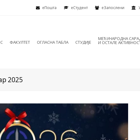
еПошта
eСтудент
еЗапослени
МЕЂУНАРОДНА САР
ИС
ФАКУЛТЕТ
ОГЛАСНА ТАБЛА
СТУДИЈЕ
И ОСТАЛЕ АКТИВНОС
ар 2025