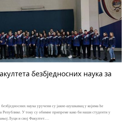
култета безбједносних наука за
 безбједносних наука уручени су јакне-шушкавац у којима ће
 Републике. У току су обимне припреме како би наши студенти у
Бањој Луци и свој Факултет.…