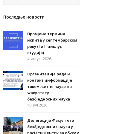
Последње новости
Промјене термина
испита у септембарском
року (I и II циклус
студија)
4. август 2026.
Организација рада и
контакт информације
током љетне паузе на
Факултету
безбједносних наука
10. јул 2026.
Делегација Факултета
безбједносних наука у
посјети Центру за обуку у