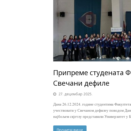
Припреме студената Фа
Свечани дефиле
27. децембар 2025.
Дана 26.12.2024. године студентима Факултета
учествовати у Свечаном дефилеу поводом Дана
најбољем свјетлу представили Универзитет у 
Прочитај више