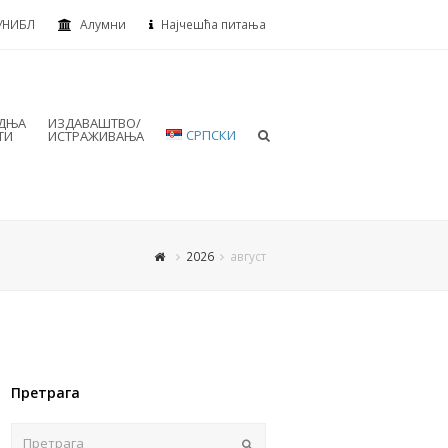
УНИБЛ
Алумни
Најчешћа питања
АДЊА
ИЗДАВАШТВО/
СРПСКИ
ТИ
ИСТРАЖИВАЊА
2026
август
Претрага
Пошаљи