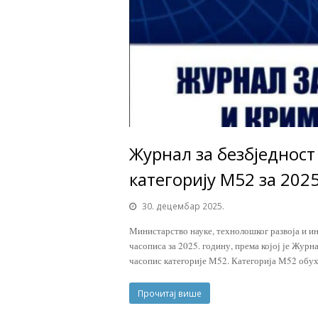
Журнал за безбједност
категорију М52 за 202
30. децембар 2025.
Министарство науке, технолошког развоја и и
часописа за 2025. годину, према којој је Жур
часопис категорије М52. Категорија М52 обух
Прочитај више