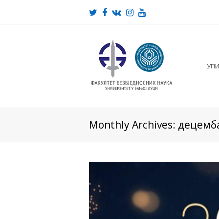
Twitter
Facebook
VK
Instagram
Youtube
УП
Monthly Archives: децемб