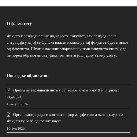
О факултету
Факултет безбједносних наука јесте факултет, али безбједносна
ситуација у којој се Српска налази налаже да тај факултет буде и више
од факултета. Штит и мач инкорпорирани у знак факултета указују да
ће поред образовне овај факултет имати још једну важну улогу.
Последње објављено
Промјене термина испита у септембарском року (I и II циклус
студија)
4. август 2026.
Организација рада и контакт информације током љетне паузе на
Факултету безбједносних наука
10. јул 2026.