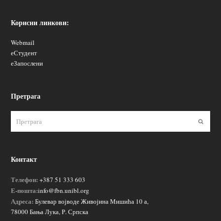
Корисни линкови:
Webmail
еСтудент
еЗапослени
Претрага
Пошаљ
Контакт
Телефон:
+387 51 333 603
Е-пошта:
info@fbn.unibl.org
Адреса:
Булевар војводе Живојина Мишића 10 а,
78000 Бања Лука, Р. Српска