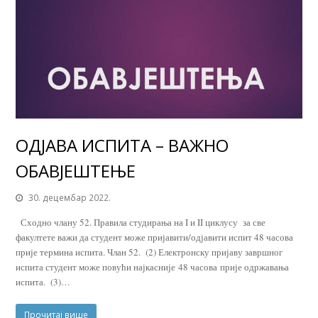
ОДЈАВА ИСПИТА – ВАЖНО
ОБАВЈЕШТЕЊЕ
30. децембар 2022.
Сходно члану 52. Правила студирања на I и II циклусу за све
факултете важи да студент може пријавити/одјавити испит 48 часова
прије термина испита. Члан 52. (2) Електронску пријаву завршног
испита студент може повући најкасније 48 часова прије одржавања
испита. (3)…
Прочитај више