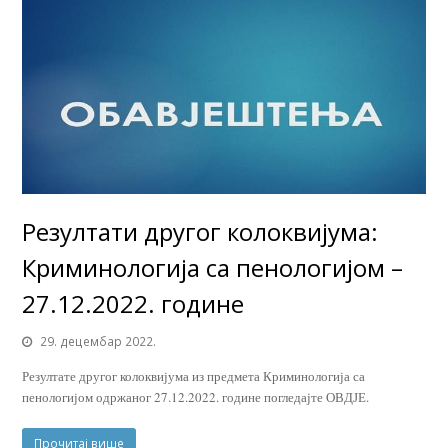
Резултати другог колоквијума:
Криминологија са пенологијом –
27.12.2022. године
29. децембар 2022.
Резултате другог колоквијума из предмета Криминологија са
пенологијом одржаног 27.12.2022. године погледајте ОВДЈЕ.
Прочитај више