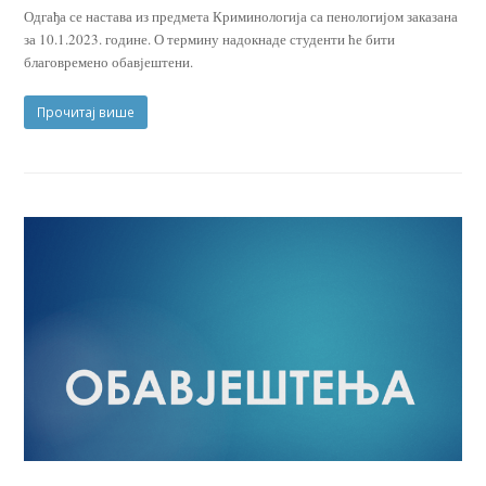
Одгађа се настава из предмета Криминологија са пенологијом заказана
за 10.1.2023. године. О термину надокнаде студенти ће бити
благовремено обавјештени.
Прочитај више