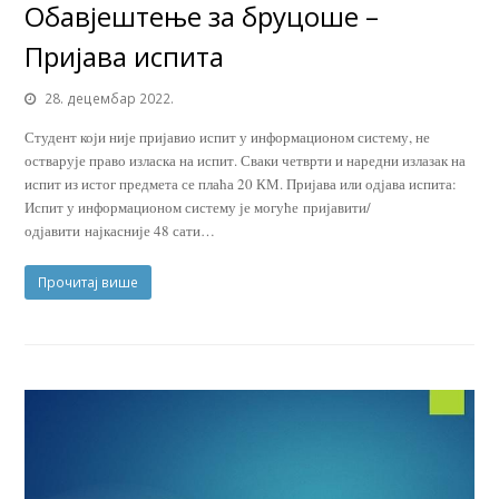
Обавјештење за бруцоше –
Пријава испита
28. децембар 2022.
Студент који није пријавио испит у информационом систему, не
остварује право изласка на испит. Сваки четврти и наредни излазак на
испит из истог предмета се плаћа 20 КМ. Пријава или одјава испита:
Испит у информационом систему је могуће пријавити/
одјавити најкасније 48 сати…
Прочитај више