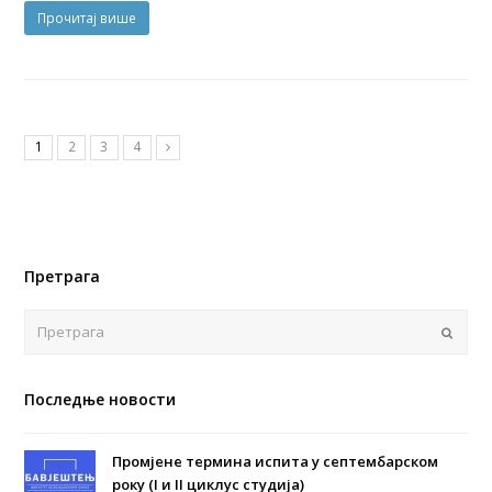
Прочитај више
1
2
3
4
Претрага
Поша
Последње новости
Промјене термина испита у септембарском
року (I и II циклус студија)