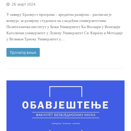
28. март 2024.
У оквиру Еразмус+ програма – кредитна размјена – расписан је
конкурс за размјену студената на сљедећим универзитетима:
Политехнички институт у Бежи Универзитет Ка Фоскари у Венецији
Католички универзитет у Лувену Универзитет Св. Кирило и Методије
у Великом Трнову Универзитет у…
Прочитај више