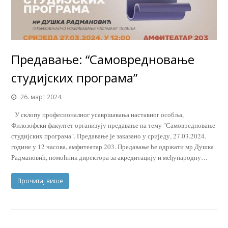
Предавање: “Самовредновање
студијских програма”
26. март 2024.
У склопу професионалног усавршавања наставног особља,
Филозофски факултет организују предавање на тему "Самовредновање
студијских програма". Предавање је заказано у сриједу, 27.03.2024.
године у 12 часова, амфитеатар 203. Предавање ће одржати мр Душка
Радмановић, помоћник директора за акредитацију и међународну…
Прочитај више