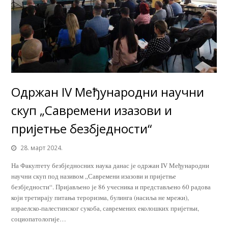
Одржан IV Међународни научни
скуп „Савремени изазови и
пријетње безбједности“
28. март 2024.
На Факултету безбједносних наука данас је одржан IV Међународни
научни скуп под називом „Савремени изазови и пријетње
безбједности“. Пријављено је 86 учесника и представљено 60 радова
који третирају питања тероризма, булинга (насиља не мрежи),
израелско-палестинског сукоба, савремених еколошких пријетњи,
социопатологије…