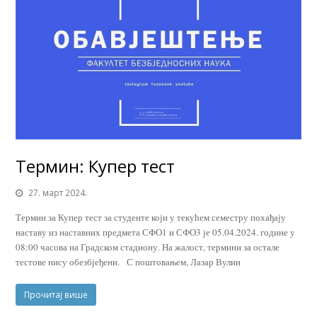
Термин: Купер тест
27. март 2024.
Термин за Купер тест за студенте који у текућем семестру похађају
наставу из наставних предмета СФО1 и СФО3 је 05.04.2024. године у
08:00 часова на Градском стадиону. На жалост, термини за остале
тестове нису обезбјеђени. С поштовањем, Лазар Вулин
Прочитај више