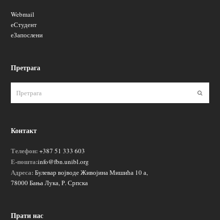
Webmail
еСтудент
еЗапослени
Претрага
Пошаљ
Контакт
Телефон:
+387 51 333 603
Е-пошта:
info@fbn.unibl.org
Адреса:
Булевар војводе Живојина Мишића 10 а,
78000 Бања Лука, Р. Српска
Прати нас