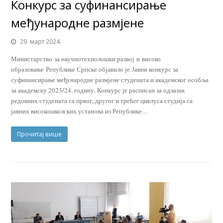
Конкурс за суфинансирање
међународне размјене
29. март 2024.
Министарство за научнотехнолошки развој и високо
образовање Републике Српске објавило је Јавни конкурс за
суфинансирање међународне размјене студената и академског особља
за академску 2023/24. годину. Конкурс је расписан за одлазак
редовних студената са првог, другог и трећег циклуса студија са
јавних високошколских установа из Републике…
Прочитај више