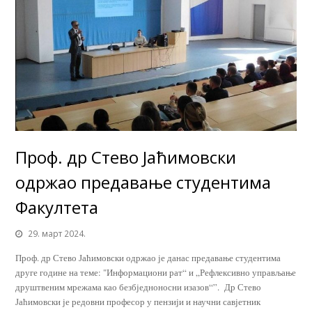
Проф. др Стево Јаћимовски
одржао предавање студентима
Факултета
29. март 2024.
Проф. др Стево Јаћимовски одржао је данас предавање студентима
друге године на теме: "Информациони рат“ и „Рефлексивно управљање
друштвеним мрежама као безбједноносни изазов“”. Др Стево
Јаћимовски је редовни професор у пензији и научни савјетник