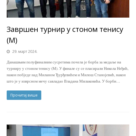
Завршен турнир у стоном тенису
(М)
29. март 2024.
Данашњим полуфиналним сусретима почела је борба за медаље на
турниру у стоном тенису (М). У финале су се пласирали Никола Неђић,
након побједе над Миланом Ђурђевићем и Милош Станојевић, након
што је у изврсном мечу савладао Владана Милаковића. У борби…
Прочитај више