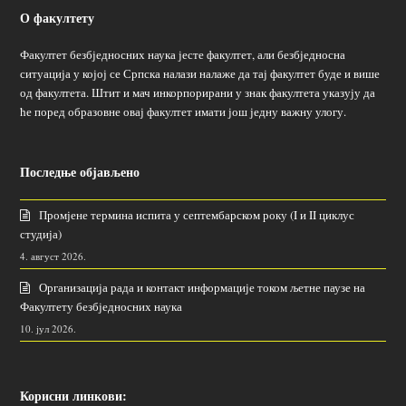
О факултету
Факултет безбједносних наука јесте факултет, али безбједносна
ситуација у којој се Српска налази налаже да тај факултет буде и више
од факултета. Штит и мач инкорпорирани у знак факултета указују да
ће поред образовне овај факултет имати још једну важну улогу.
Последње објављено
Промјене термина испита у септембарском року (I и II циклус
студија)
4. август 2026.
Организација рада и контакт информације током љетне паузе на
Факултету безбједносних наука
10. јул 2026.
Корисни линкови: