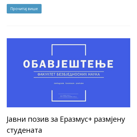
Прочитај више
Јавни позив за Еразмус+ размјену
студената