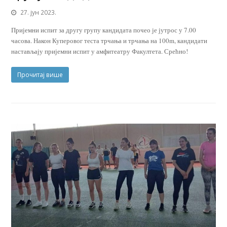
27. јун 2023.
Пријемни испит за другу групу кандидата почео је јутрос у 7.00
часова. Након Куперовог теста трчања и трчања на 100m, кандидати
настављају пријемни испит у амфитеатру Факултета. Срећно!
Прочитај више