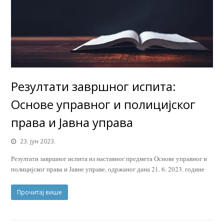
Резултати завршног испита:
Основе управног и полицијског
права и Јавна управа
23. јун 2023.
Резултати завршног испита из наставног предмета Основе управног и
полицијског права и Јавне управе, одржаног дана 21. 6. 2023. године
Прочитај више