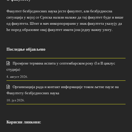
Факултет безбједносних наука јесте факултет, али безбједносна
ситуација у којој се Српска налази налаже да тај факултет буде и више
од факултета. Штит и мач инкорпорирани у знак факултета указују да
ће поред образовне овај факултет имати још једну важну улогу.
Последње објављено
Промјене термина испита у септембарском року (I и II циклус
студија)
4. август 2026.
Организација рада и контакт информације током љетне паузе на
Факултету безбједносних наука
10. јул 2026.
Корисни линкови: