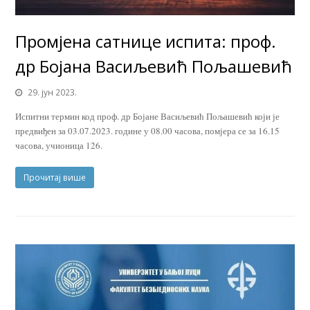
Промјена сатнице испита: проф.
др Бојана Васиљевић Пољашевић
29. јун 2023.
Испитни термин код проф. др Бојане Васиљевић Пољашевић који је
предвиђен за 03.07.2023. године у 08.00 часова, помјера се за 16.15
часова, учионица 126.
Прочитај више