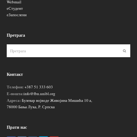
Webmail
еСтудент
еЗапослени
Претрага
Пошаљ
Контакт
Телефон:
+387 51 333 603
Е-пошта:
info@fbn.unibl.org
Адреса:
Булевар војводе Живојина Мишића 10 а,
78000 Бања Лука, Р. Српска
Прати нас