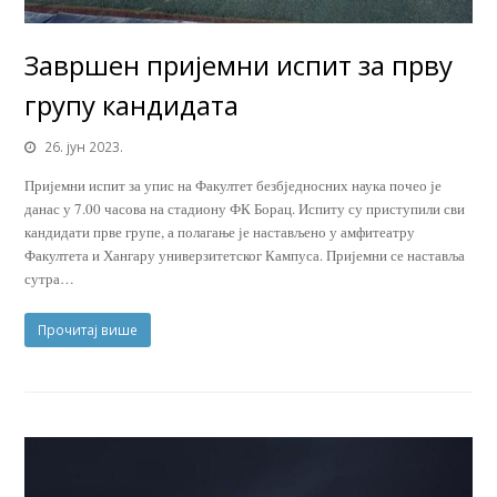
Завршен пријемни испит за прву
групу кандидата
26. јун 2023.
Пријемни испит за упис на Факултет безбједносних наука почео је
данас у 7.00 часова на стадиону ФК Борац. Испиту су приступили сви
кандидати прве групе, а полагање је настављено у амфитеатру
Факултета и Хангару универзитетског Кампуса. Пријемни се наставља
сутра…
Прочитај више