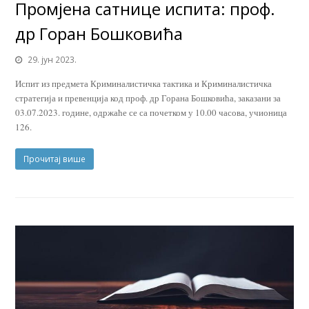
Промјена сатнице испита: проф.
др Горан Бошковића
29. јун 2023.
Испит из предмета Криминалистичка тактика и Криминалистичка
стратегија и превенција код проф. др Горана Бошковића, заказани за
03.07.2023. године, одржаће се са почетком у 10.00 часова, учионица
126.
Прочитај више