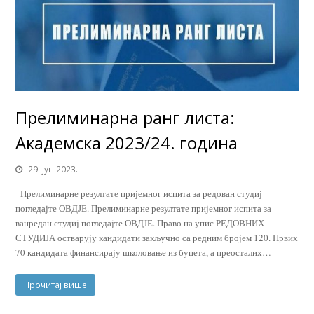
Прелиминарна ранг листа:
Академска 2023/24. година
29. јун 2023.
Прелиминарне резултате пријемног испита за редован студиј
погледајте ОВДЈЕ. Прелиминарне резултате пријемног испита за
ванредан студиј погледајте ОВДЈЕ. Право на упис РЕДОВНИХ
СТУДИЈА остварују кандидати закључно са редним бројем 120. Првих
70 кандидата финансирају школовање из буџета, а преосталих…
Прочитај више