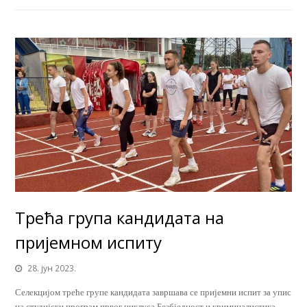
Трећа група кандидата на
пријемном испиту
28. јун 2023.
Селекцијом треће групе кандидата завршава се пријемни испит за упис
на студијски програм првог циклуса Безбједност и криминалистика.