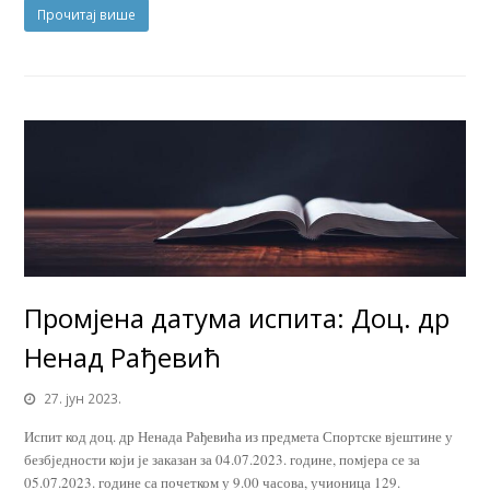
Прочитај више
Промјена датума испита: Доц. др
Ненад Рађевић
27. јун 2023.
Испит код доц. др Ненада Рађевића из предмета Спортске вјештине у
безбједности који је заказан за 04.07.2023. године, помјера се за
05.07.2023. године са почетком у 9.00 часова, учионица 129.