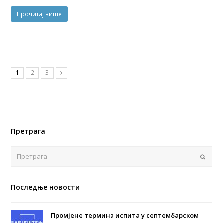
Прочитај више
1
2
3
Претрага
Поша
Последње новости
Промјене термина испита у септембарском