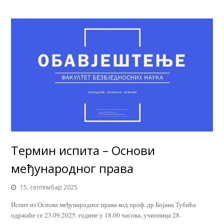
Термин испита – Основи
међународног права
15. септембар 2025.
Испит из Основа међународног права код проф. др Бојана Тубића
одржаће се 23.09.2025. године у 18.00 часова, учионицa 28.