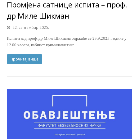
Промјена сатнице испита – проф.
др Миле Шикман
22. септембар 2025.
Испити код проф. др Миле Шикмана одржаће се 23.9.2025. године у
12.00 часова, кабинет криминалистике.
Прочитај више