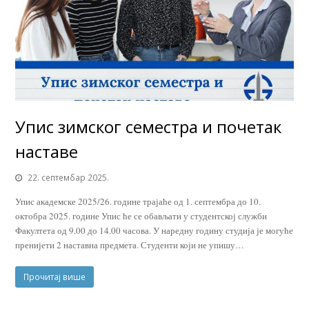
Упис зимског семестра и почетак
наставе
22. септембар 2025.
Упис академске 2025/26. године трајаће од 1. септембра до 10.
октобра 2025. године Упис ће се обављати у студентској служби
Факултета од 9.00 до 14.00 часова. У наредну годину студија је могуће
пренијети 2 наставна предмета. Студенти који не упишу…
Прочитај више