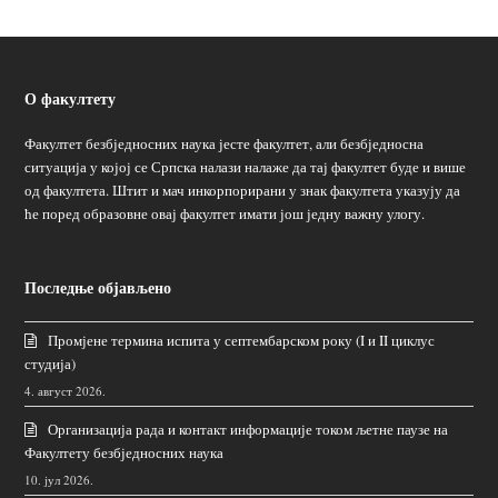
О факултету
Факултет безбједносних наука јесте факултет, али безбједносна
ситуација у којој се Српска налази налаже да тај факултет буде и више
од факултета. Штит и мач инкорпорирани у знак факултета указују да
ће поред образовне овај факултет имати још једну важну улогу.
Последње објављено
Промјене термина испита у септембарском року (I и II циклус
студија)
4. август 2026.
Организација рада и контакт информације током љетне паузе на
Факултету безбједносних наука
10. јул 2026.