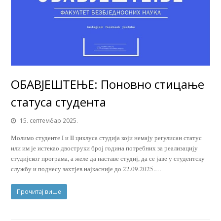
ОБАВЈЕШТЕЊЕ: Поновно стицање
статуса студента
15. септембар 2025.
Молимо студенте I и II циклуса студија који немају регулисан статус
или им је истекао двоструки број година потребних за реализацију
студијског програма, а желе да наставе студиј, да се јаве у студентску
службу и поднесу захтјев најкасније до 22.09.2025.…
Прочитај више