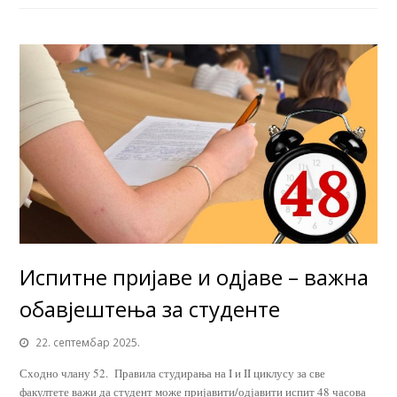
Испитне пријаве и одјаве – важна
обавјештења за студенте
22. септембар 2025.
Сходно члану 52. Правила студирања на I и II циклусу за све
факултете важи да студент може пријавити/одјавити испит 48 часова