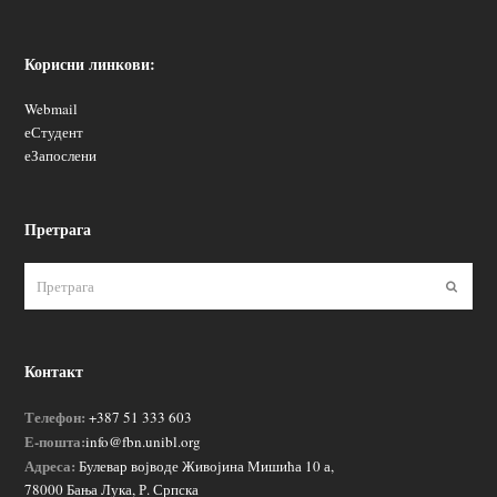
Корисни линкови:
Webmail
еСтудент
еЗапослени
Претрага
Пошаљ
Контакт
Телефон:
+387 51 333 603
Е-пошта:
info@fbn.unibl.org
Адреса:
Булевар војводе Живојина Мишића 10 а,
78000 Бања Лука, Р. Српска