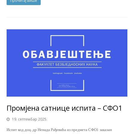
Прочитај више
Промјена сатнице испита – СФО1
19. септембар 2025.
Испит код доц. др Ненада Рађевића из предмета СФО1 заказан