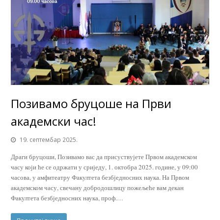
Позивамо бруцоше на Први
академски час!
19. септембар 2025.
Драги бруцоши, Позивамо вас да присуствујете Првом академском
часу који ће се одржати у сриједу, 1. октобра 2025. године, у 09:00
часова, у амфитеатру Факултета безбједносних наука. На Првом
академском часу, свечану добродошлицу пожељеће вам декан
Факултета безбједносних наука, проф.…