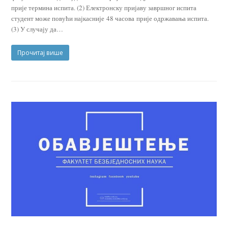
прије термина испита. (2) Електронску пријаву завршног испита
студент може повући најкасније 48 часова прије одржавања испита.
(3) У случају да…
Прочитај више