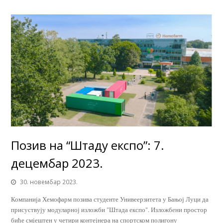
Позив на “Штаду експо”: 7.
децембар 2023.
30. новембар 2023.
Компанија Хемофарм позива студенте Унивеерзитета у Бањој Луци да
присуствују модуларној изложби "Штада експо". Изложбени простор
биће смјештен у четири контејнера на спортском полигону