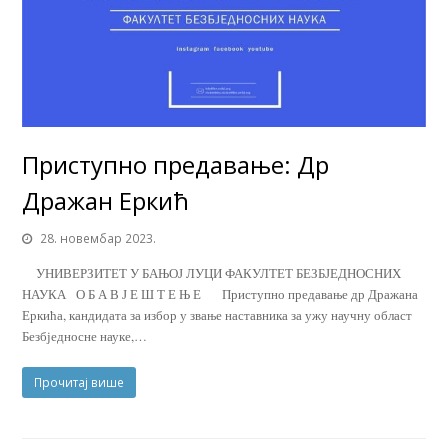
Приступно предавање: Др
Дражан Еркић
28. новембар 2023.
УНИВЕРЗИТЕТ У БАЊОЈ ЛУЦИ ФАКУЛТЕТ БЕЗБЈЕДНОСНИХ
НАУКА О Б А В Ј Е Ш Т Е Њ Е Приступно предавање др Дражана
Еркића, кандидата за избор у звање наставника за ужу научну област
Безбједносне науке,…
Прочитај више