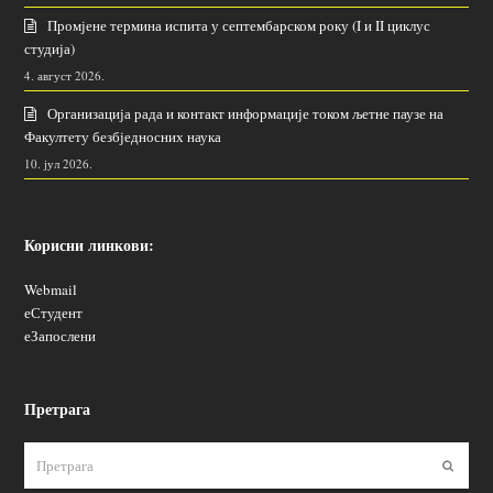
Промјене термина испита у септембарском року (I и II циклус
студија)
4. август 2026.
Организација рада и контакт информације током љетне паузе на
Факултету безбједносних наука
10. јул 2026.
Корисни линкови:
Webmail
еСтудент
еЗапослени
Претрага
Пошаљ