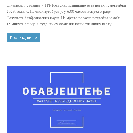
Студијско путовање у ТРБ Братунац планирано је за петак, 1. новембра
2023. године. Полазак аутобуса је у 6.00 часова испред зграде
Факултета безбједносних наука. На мјесто поласка потребно је доћи
15 минута раније. Студенти су обавезни понијети личну карту.
Прочитај више