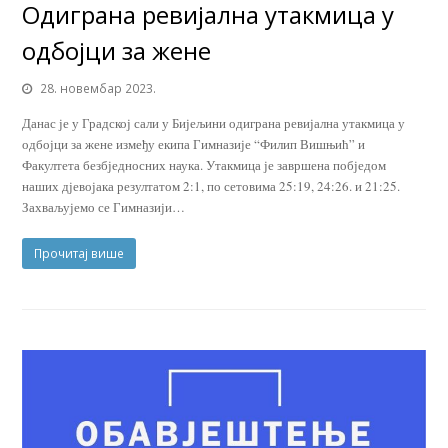
Одиграна ревијална утакмица у
одбојци за жене
28. новембар 2023.
Данас је у Градској сали у Бијељини одиграна ревијална утакмица у
одбојци за жене између екипа Гимназије “Филип Вишњић” и
Факултета безбједносних наука. Утакмица је завршена побједом
наших дјевојака резултатом 2:1, по сетовима 25:19, 24:26. и 21:25.
Захваљујемо се Гимназији…
Прочитај више