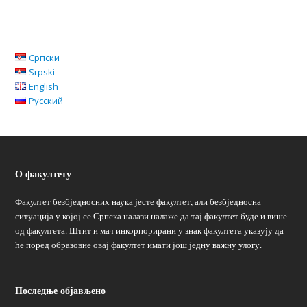
Српски
Srpski
English
Русский
О факултету
Факултет безбједносних наука јесте факултет, али безбједносна
ситуација у којој се Српска налази налаже да тај факултет буде и више
од факултета. Штит и мач инкорпорирани у знак факултета указују да
ће поред образовне овај факултет имати још једну важну улогу.
Последње објављено