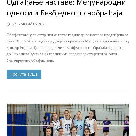
Одгађање наставе: Међународни
односи и Безбједност саобраћаја
27. новембар 2023.
Обавјештавају се студенти четврте године да се настава предвиђена за
петак 01.12.2023. године, одгађа из предмета Међународни односи код
доц. др Бориса Тучића и предмета Безбједност саобраћаја код проф.
др Тихомира Ђурића. О терминима надокнаде студенти ће бити
благовремено обавјештени.
Прочитај више