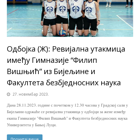
Одбојка (Ж): Ревијална утакмица
имеђу Гимназије “Филип
Вишњић” из Бијељине и
Факултета безбједносних наука
27. новембар 2023.
Дана 28.11.2023. године с почетком у 12.30 часова у Градској сали у
Бијељини одржаће се ревијална утакмица у одбојци за жене између
екипа Гимназије "Филип Вишњић" и Факултета безбједносних наука
Универзитета у Бањој Луци.
Прочитај више