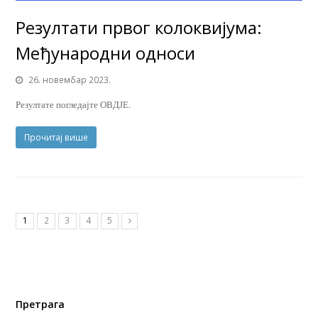
Резултати првог колоквијума:
Међународни односи
26. новембар 2023.
Резултате погледајте ОВДЈЕ.
Прочитај више
1
2
3
4
5
Претрага