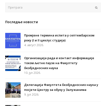
Поша
Последње новости
Промјене термина испита у септембарском
року (I и II циклус студија)
4. август 2026.
Организација рада и контакт информације
током љетне паузе на Факултету
безбједносних наука
10. јул 2026.
Делегација Факултета безбједносних наука у
посјети Центру за обуку у Залужанима
9. јул 2026.