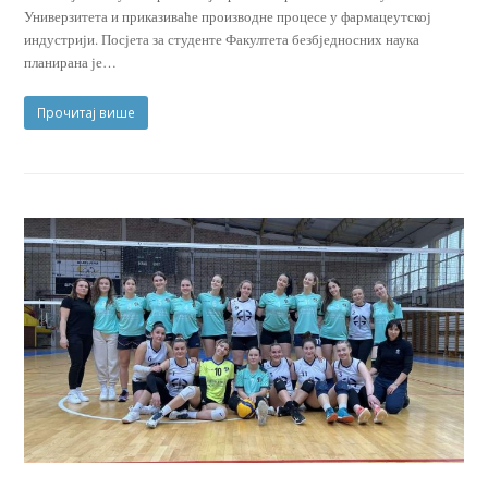
Универзитета и приказиваће производне процесе у фармацеутској
индустрији. Посјета за студенте Факултета безбједносних наука
планирана је…
Прочитај више