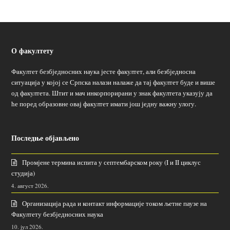
О факултету
Факултет безбједносних наука јесте факултет, али безбједносна
ситуација у којој се Српска налази налаже да тај факултет буде и више
од факултета. Штит и мач инкорпорирани у знак факултета указују да
ће поред образовне овај факултет имати још једну важну улогу.
Последње објављено
Промјене термина испита у септембарском року (I и II циклус
студија)
4. август 2026.
Организација рада и контакт информације током љетне паузе на
Факултету безбједносних наука
10. јул 2026.