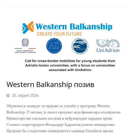
Western Balkanship позив
25. април 2024.
Објављен је конкурс за пријаве за учешће у програму Western
Balkanship. У питању је пилот-пројекат који финансира италијанско
Министарство спољних послова и међународне сарадње преко
Сталног секретаријата Фондације Јадранско-јонске иницијативе.
Пројекат ће студентима универзитета чланица Uniadrion мреже