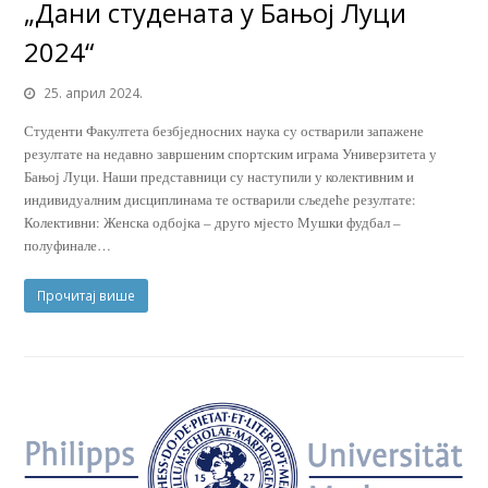
„Дани студената у Бањој Луци
2024“
25. април 2024.
Студенти Факултета безбједносних наука су остварили запажене
резултате на недавно завршеним спортским играма Универзитета у
Бањој Луци. Наши представници су наступили у колективним и
индивидуалним дисциплинама те остварили сљедеће резултате:
Колективни: Женска одбојка – друго мјесто Мушки фудбал –
полуфинале…
Прочитај више