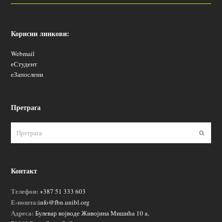
Корисни линкови:
Webmail
еСтудент
еЗапослени
Претрага
Пошаљ
Контакт
Телефон:
+387 51 333 603
Е-пошта:
info@fbn.unibl.org
Адреса:
Булевар војводе Живојина Мишића 10 а,