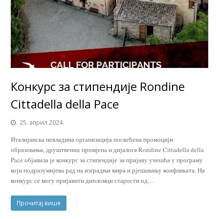
Конкурс за стипендије Rondine
Cittadella della Pace
25. април 2024.
Италијанска невладина организација посвећена промоцији
образовања, друштвених промјена и дијалога Rondine Cittadella della
Pace објавила је конкурс за стипендије за пријаву учешћа у програму
који подразумијева рад на изградњи мира и рјешавању конфликата. На
конкурс се могу пријавити дипломци старости од…
Прочитај више