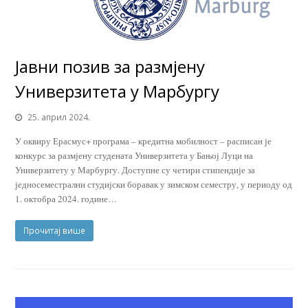
Јавни позив за размјену
Универзитета у Марбургу
25. април 2024.
У оквиру Ерасмус+ програма – кредитна мобилност – расписан је
конкурс за размјену студената Универзитета у Бањој Луци на
Универзитету у Марбургу. Доступне су четири стипендије за
једносеместрални студијски боравак у зимском семестру, у периоду од
1. октобра 2024. године…
Прочитај више