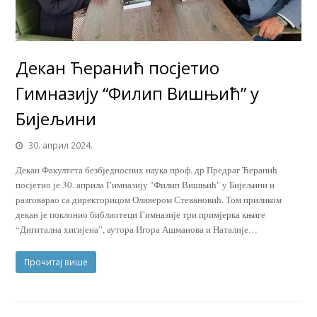
Декан Ћеранић посјетио
Гимназију “Филип Вишњић” у
Бијељини
30. април 2024.
Декан Факултета безбједносних наука проф. др Предраг Ћеранић
посјетио је 30. априла Гимназију "Филип Вишњић" у Бијељини и
разговарао са директорицом Оливером Стевановић. Том приликом
декан је поклонио библиотеци Гимназије три примјерка књиге
“Дигитална хигијена”, аутора Игора Ашманова и Наталије…
Прочитај више