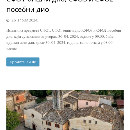
посебни дио
26. април 2024.
Испити из предмета СФО1, СФО1 општи дио, СФО3 и СФО2 посебни
дио, који су заказани за уторак, 30. 04. 2024. године у 09.00, биће
одржан исти дан, дакле 30. 04. 2024. године, са почетком у 08.00
часова.
Прочитај више