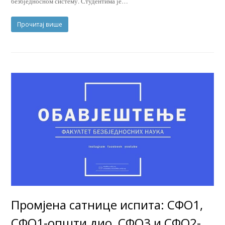
безбједносном систему. Студентима је…
Прочитај више
Промјена сатнице испита: СФО1,
СФО1-општи дио, СФО3 и СФО2-