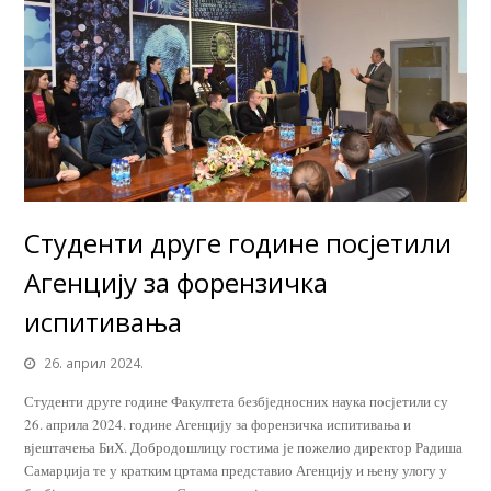
Студенти друге године посјетили
Агенцију за форензичка
испитивања
26. април 2024.
Студенти друге године Факултета безбједносних наука посјетили су
26. априла 2024. године Агенцију за форензичка испитивања и
вјештачења БиХ. Добродошлицу гостима је пожелио директор Радиша
Самарџија те у кратким цртама представио Агенцију и њену улогу у