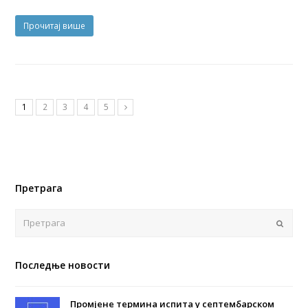
Прочитај више
1
2
3
4
5
Претрага
Поша
Последње новости
Промјене термина испита у септембарском