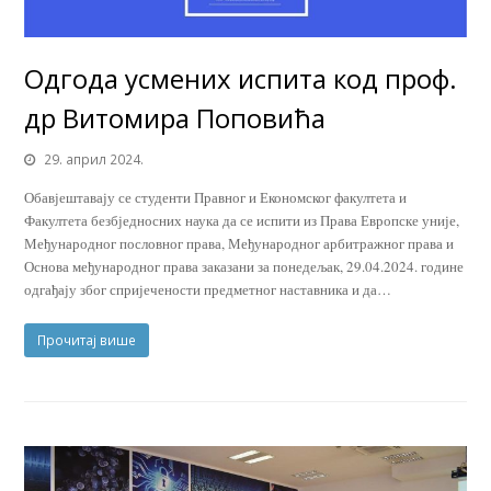
Одгода усмених испита код проф.
др Витомира Поповића
29. април 2024.
Обавјештавају се студенти Правног и Економског факултета и
Факултета безбједносних наука да се испити из Права Европске уније,
Међународног пословног права, Међународног арбитражног права и
Основа међународног права заказани за понедељак, 29.04.2024. године
одгађају због спријечености предметног наставника и да…
Прочитај више