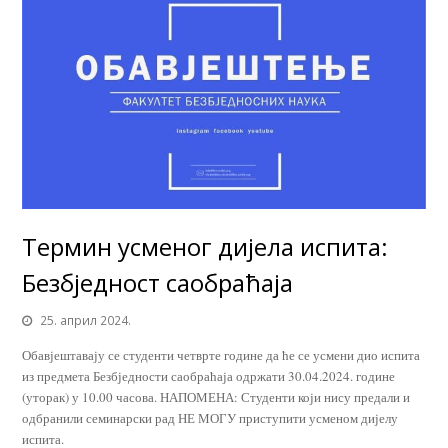
Термин усменог дијела испита:
Безбједност саобраћаја
25. април 2024.
Обавјештавају се студенти четврте године да ће се усмени дио испита
из предмета Безбједности саобраћаја одржати 30.04.2024. године
(уторак) у 10.00 часова. НАПОМЕНА: Студенти који нису предали и
одбранили семинарски рад НЕ МОГУ приступити усменом дијелу
испита.