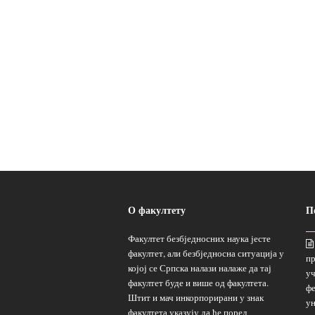
О факултету
П
Факултет безбједносних наука јесте
факултет, али безбједносна ситуација у
пр
којој се Српска налази налаже да тај
уч
факултет буде и више од факултета.
фе
Штит и мач инкорпорирани у знак
ун
факултета указују да ће поред