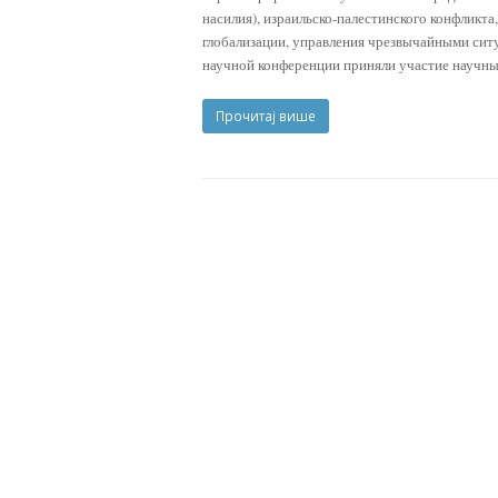
насилия), израильско-палестинского конфликт
глобализации, управления чрезвычайными сит
научной конференции приняли участие научны
Прочитај више