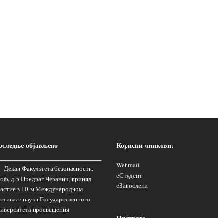
оследње објављено
Корисни линкови:
Webmail
Декан Факультета безопасности,
еСтудент
оф. д-р Предраг Черанич, принял
еЗапослени
астие в 10-м Международном
стивале науки Государственного
иверситета просвещения
Претрага