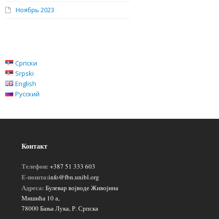
Ноябрь 2023
Српски
Srpski
English
Русский
Контакт
Телефон:
+387 51 333 603
Е-пошта:
info@fbn.unibl.org
Адреса:
Булевар војводе Живојина
Мишића 10 а,
78000 Бања Лука, Р. Српска