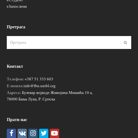
еЗапослени
Претрага
Пошаљ
Контакт
Телефон:
+387 51 333 603
Е-пошта:
info@fbn.unibl.org
Адреса:
Булевар војводе Живојина Мишића 10 а,
78000 Бања Лука, Р. Српска
Прати нас