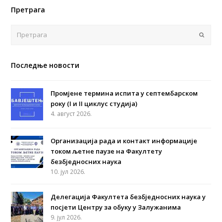
Претрага
Поша
Последње новости
Промјене термина испита у септембарском
року (I и II циклус студија)
4. август 2026.
Организација рада и контакт информације
током љетне паузе на Факултету
безбједносних наука
10. јул 2026.
Делегација Факултета безбједносних наука у
посјети Центру за обуку у Залужанима
9. јул 2026.