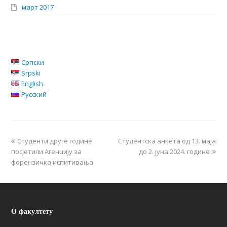
март 2017
Српски
Srpski
English
Русский
Студенти друге године
Студентска анкета од 13. маја
посјетили Агенцију за
до 2. јуна 2024. године
форензичка испитивања
О факултету