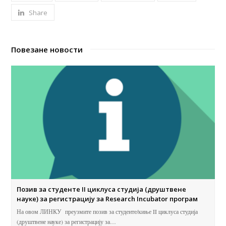
Share
Повезане новости
Позив за студенте II циклуса студија (друштвене
науке) за регистрацију за Research Incubator програм
На овом ЛИНКУ преузмите позив за студенте/киње II циклуса студија
(друштвене науке) за регистрацију за…