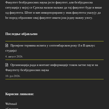
Факултет безбједносних наука јесте факултет, али безбједносна
ситуација у којој се Српска налази налаже да тај факултет буде и више
од факултета. Штит и мач инкорпорирани у знак факултета указују да
ће поред образовне овај факултет имати још једну важну улогу.
Последње објављено
Промјене термина испита у септембарском року (I и II циклус
студија)
4. август 2026.
Организација рада и контакт информације током љетне паузе на
Факултету безбједносних наука
10. јул 2026.
Корисни линкови:
Webmail
еСтудент