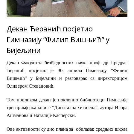
Декан Ћеранић посјетио
Гимназију “Филип Вишњић” у
Бијељини
Декан Факултета безбједносних наука проф. др Предраг
Ћеранић посјетио је 30. априла Гимназију “Филип
Вишњић” у Бијељини и разговарао са директорицом
Оливером Стевановић.
Том приликом декан је поклонио библиотеци Гимназије
три примјерка књиге “Дигитална хигијена”, аутора Игора
Ашманова и Наталије Касперски.
Ове активности су дио плана за обилазак средњих школа