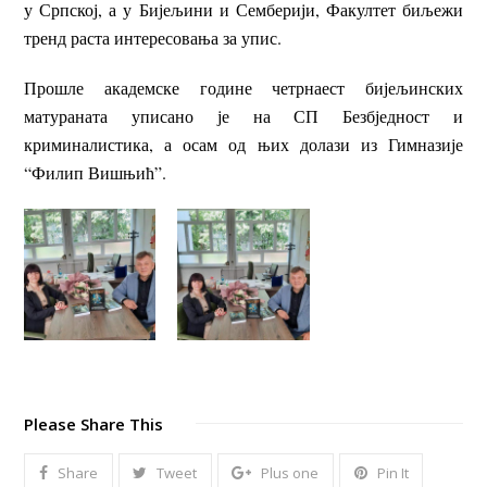
у Српској, а у Бијељини и Семберији, Факултет биљежи
тренд раста интересовања за упис.
Прошле академске године четрнаест бијељинских
матураната уписано је на СП Безбједност и
криминалистика, а осам од њих долази из Гимназије
“Филип Вишњић”.
Please Share This
Share
Tweet
Plus one
Pin It