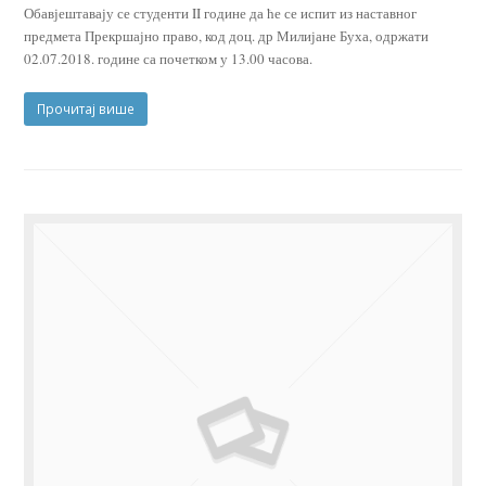
Обавјештавају се студенти II године да ће се испит из наставног
предмета Прекршајно право, код доц. др Милијане Буха, одржати
02.07.2018. године са почетком у 13.00 часова.
Прочитај више