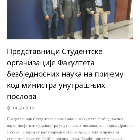
Представници Студентске
организације Факултета
безбједносних наука на пријему
код министра унутрашњих
послова
14. јун 2018.
Представници Студентске организације Факултета безбједносних
наука посјетили су министра унутрашњих послова, господина Драгана
Лукача, с којим су разговарали о спровођењу обуке и праксе за
студенте Факултета безбједносних наука. Такође, они су упознали