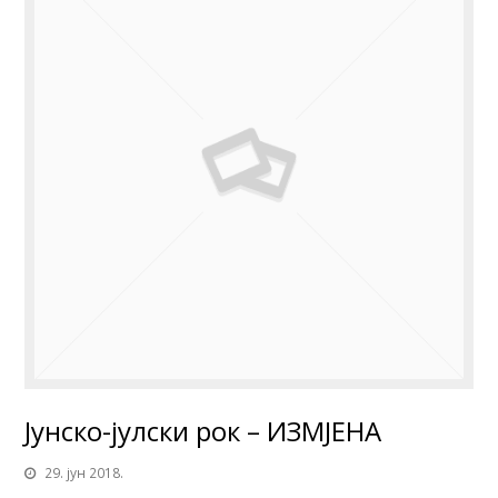
Јунско-јулски рок – ИЗМЈЕНА
29. јун 2018.