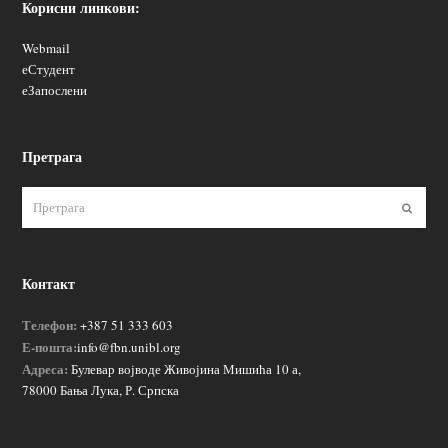
Корисни линкови:
Webmail
еСтудент
еЗапослени
Претрага
Пошаљ
Контакт
Телефон:
+387 51 333 603
Е-пошта:
info@fbn.unibl.org
Адреса:
Булевар војводе Живојина Мишића 10 а,
78000 Бања Лука, Р. Српска