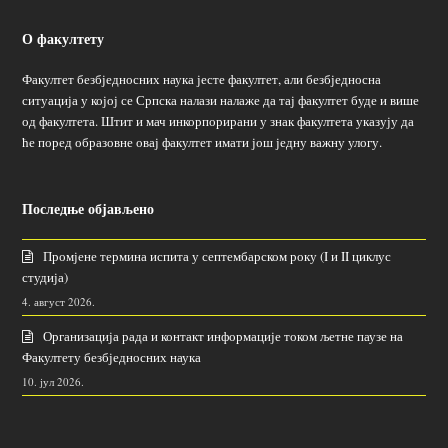
О факултету
Факултет безбједносних наука јесте факултет, али безбједносна
ситуација у којој се Српска налази налаже да тај факултет буде и више
од факултета. Штит и мач инкорпорирани у знак факултета указују да
ће поред образовне овај факултет имати још једну важну улогу.
Последње објављено
Промјене термина испита у септембарском року (I и II циклус
студија)
4. август 2026.
Организација рада и контакт информације током љетне паузе на
Факултету безбједносних наука
10. јул 2026.