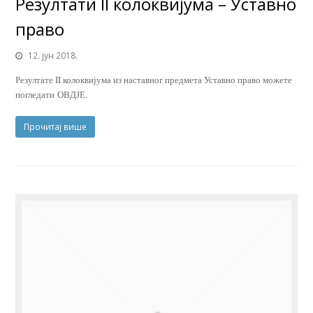
Резултати II колоквијума – Уставно
право
12. јун 2018.
Резултате II колоквијума из наставног предмета Уставно право можете
погледати ОВДЈЕ.
Прочитај више