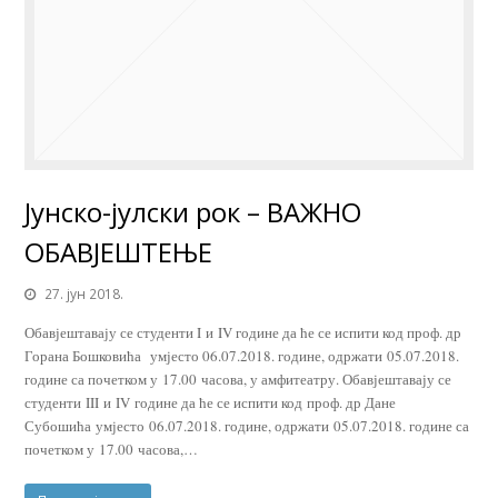
Јунско-јулски рок – ВАЖНО
ОБАВЈЕШТЕЊЕ
27. јун 2018.
Обавјештавају се студенти I и IV године да ће се испити код проф. др
Горана Бошковића умјесто 06.07.2018. године, одржати 05.07.2018.
године са почетком у 17.00 часова, у амфитеатру. Обавјештавају се
студенти III и IV године да ће се испити код проф. др Дане
Субошића умјесто 06.07.2018. године, одржати 05.07.2018. године са
почетком у 17.00 часова,…