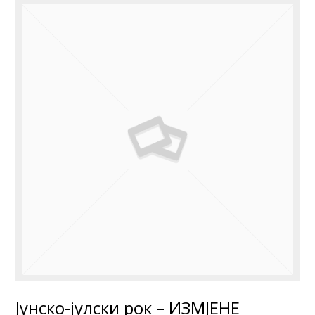
Јунско-јулски рок – ИЗМЈЕНЕ