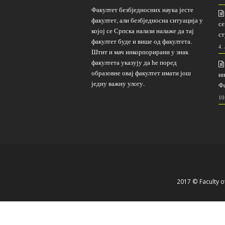
Факултет безбједносних наука јесте
факултет, али безбједносна ситуација у
се
којој се Српска налази налаже да тај
ст
факултет буде и више од факултета.
4.
Штит и мач инкорпорирани у знак
факултета указују да ће поред
образовне овај факултет имати још
ин
једну важну улогу.
Фа
10
2017 © Faculty of