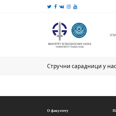
Twitter
Facebook
VK
Instagram
Youtube
УП
Стручни сарадници у на
О факултету
П