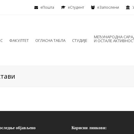
еПошта
eСтудент
еЗапослени
МЕЂУНАРОДНА САР
ИС
ФАКУЛТЕТ
ОГЛАСНА ТАБЛА
СТУДИЈЕ
И ОСТАЛЕ АКТИВНОС
стави
оследње објављено
Корисни линкови: