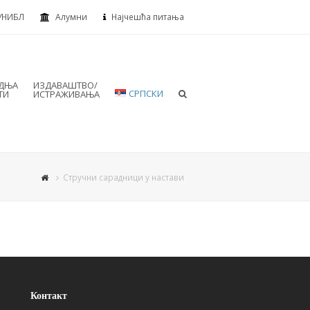
УНИБЛ
Алумни
Најчешћа питања
АДЊА
ИЗДАВАШТВО/
СРПСКИ
ТИ
ИСТРАЖИВАЊА
Стручни сарадници у настави
Контакт