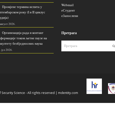
Webmail
Промјене термина испита у
еСтудент
птембарском року (I и II циклус
еЗапослени
удија)
 август 2026.
Претрага
Организација рада и контакт
формације током љетне паузе на
култету безбједносних наука
. јул 2026.
 Security Science - All rights reserved |
mdentity.com