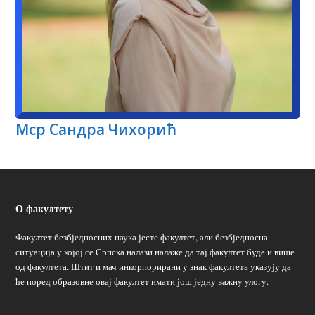
Мср Сандра Чихорић
О факултету
Факултет безбједносних наука јесте факултет, али безбједносна
ситуација у којој се Српска налази налаже да тај факултет буде и више
од факултета. Штит и мач инкорпорирани у знак факултета указују да
ће поред образовне овај факултет имати још једну важну улогу.