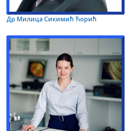
Др Милица Сикимић Ћорић