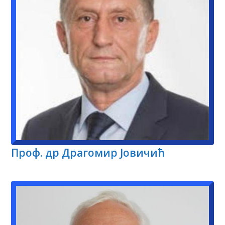
Проф. др Драгомир Јовичић