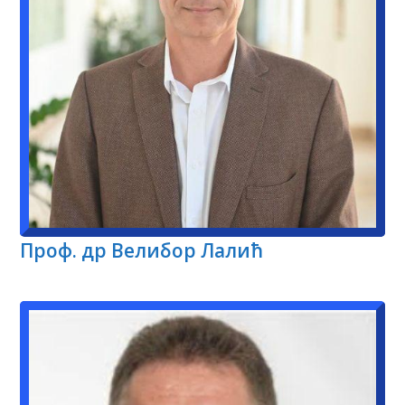
Проф. др Велибор Лалић