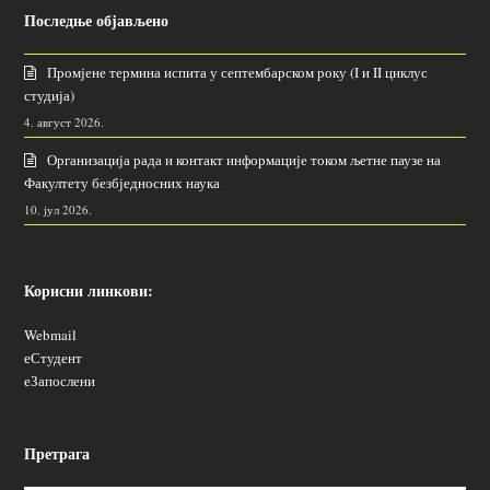
Последње објављено
Промјене термина испита у септембарском року (I и II циклус
студија)
4. август 2026.
Организација рада и контакт информације током љетне паузе на
Факултету безбједносних наука
10. јул 2026.
Корисни линкови:
Webmail
еСтудент
еЗапослени
Претрага