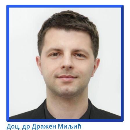
Доц. др Дражен Миљић