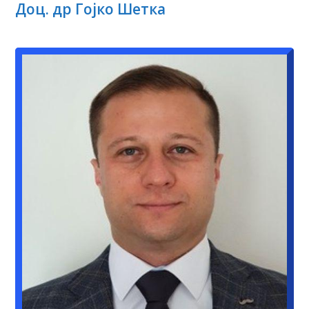
Доц. др Гојко Шетка