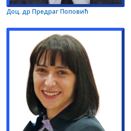
Доц. др Предраг Поповић