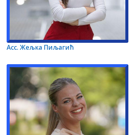
Асс. Жељка Пиљагић