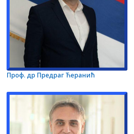
Проф. др Предраг Ћеранић