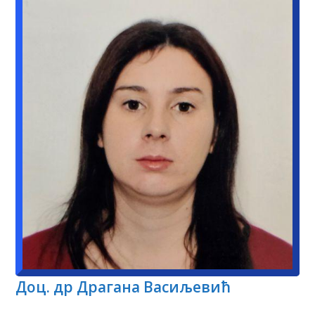
Доц. др Драгана Васиљевић