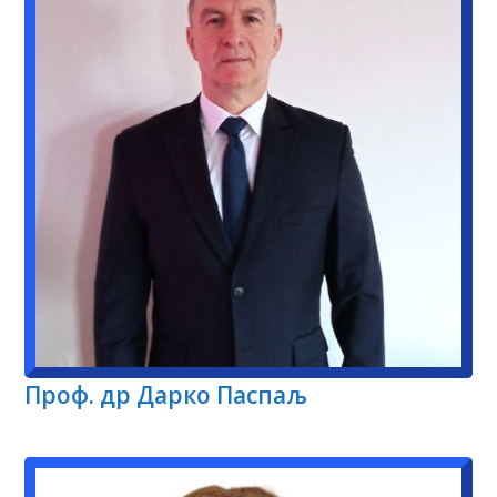
Проф. др Дарко Паспаљ