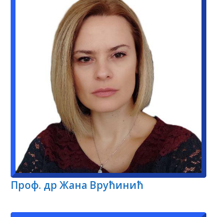
Проф. др Жана Врућинић