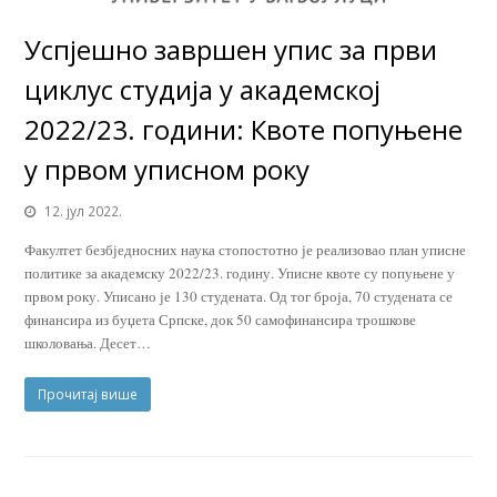
Успјешно завршен упис за први
циклус студија у академској
2022/23. години: Квоте попуњене
у првом уписном року
12. јул 2022.
Факултет безбједносних наука стопостотно је реализовао план уписне
политике за академску 2022/23. годину. Уписне квоте су попуњене у
првом року. Уписано је 130 студената. Од тог броја, 70 студената се
финансира из буџета Српске, док 50 самофинансира трошкове
школовања. Десет…
Прочитај више