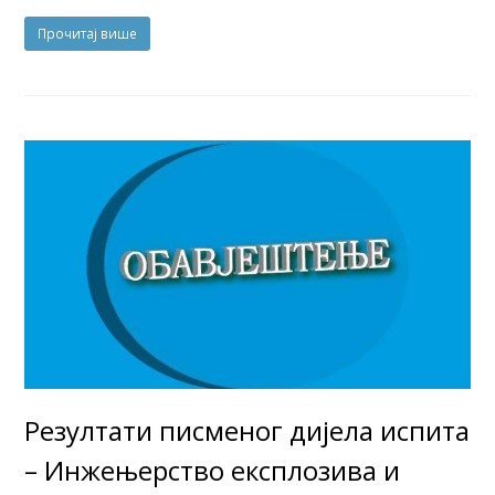
Прочитај више
Резултати писменог дијела испита
– Инжењерство експлозива и