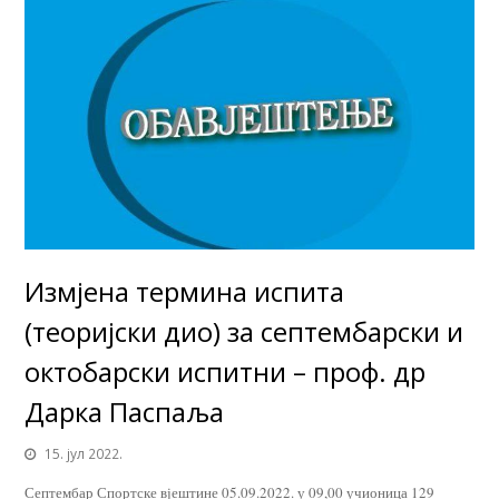
Измјена термина испита
(теоријски дио) за септембарски и
октобарски испитни – проф. др
Дарка Паспаља
15. јул 2022.
Септембар Спортске вјештине 05.09.2022. у 09,00 учионица 129