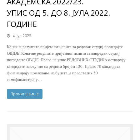
АКАДЕМСКА 2022/23.
УПИС ОД 5. ДО 8. ЈУЛА 2022.
ГОДИНЕ
4. јул 2022.
Коначне резултате пријемног испита за редован студиј погледајте
ОВДЈЕ. Коначне резултате пријемног испита за ванредан студиј
погледајте ОВДЈЕ. Право на упис РЕДОВНИХ СТУДИЈА остварују
кандидати закључно са редним бројем 120. Првих 70 кандидата
финансирају школовање из буџета, а преосталих 50
самофинансирају…
Прочитај више