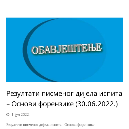
Резултати писменог дијела испита
– Основи форензике (30.06.2022.)
1. јул 2022.
Резултати писменог дијела испита - Основи форензике