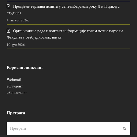
Промјене термина испита у септембарском року (I и II циклус
студија)
4. август 2026.
Организација рада и контакт информације током љетне паузе на
Факултету безбједносних наука
10. јул 2026.
Корисни линкови:
Webmail
еСтудент
еЗапослени
Претрага
Пошаљ