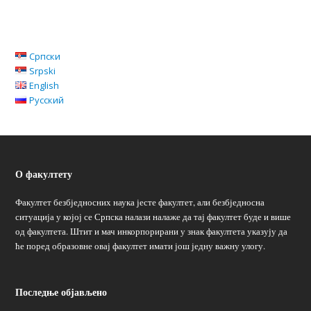
Српски
Srpski
English
Русский
О факултету
Факултет безбједносних наука јесте факултет, али безбједносна
ситуација у којој се Српска налази налаже да тај факултет буде и више
од факултета. Штит и мач инкорпорирани у знак факултета указују да
ће поред образовне овај факултет имати још једну важну улогу.
Последње објављено