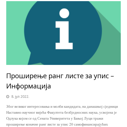
Проширење ранг листе за упис –
Информација
8. јул 2022.
Због великог интересовања и молби кандидата, на данашњој сједници
Наставно-научног вијећа Факултета безбједносних наука, усвојена је
Одлука којом се од Сената Универитета у Бањој Луци тражи
проширење коначне ранг листе за упис 20 самофинансирајућих