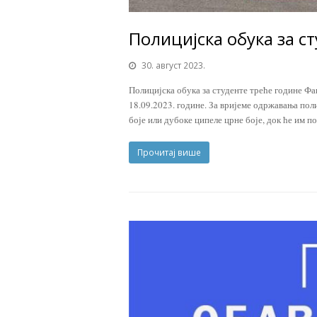
Полицијска обука за с
30. август 2023.
Полицијска обука за студенте треће године Фа
18.09.2023. године. За вријеме одржавања пол
боје или дубоке ципеле црне боје, док ће им 
Прочитај више