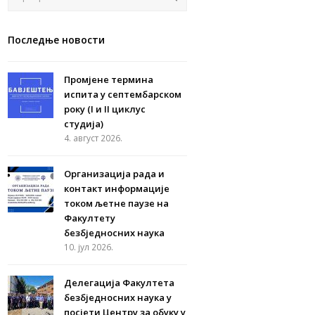
Последње новости
Промјене термина
испита у септембарском
року (I и II циклус
студија)
4. август 2026.
Организација рада и
контакт информације
током љетне паузе на
Факултету
безбједносних наука
10. јул 2026.
Делегација Факултета
безбједносних наука у
посјети Центру за обуку у