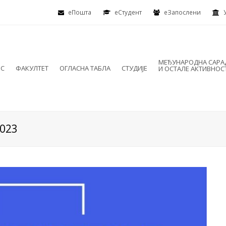
еПошта
eСтудент
еЗапослени
МЕЂУНАРОДНА САР
ИС
ФАКУЛТЕТ
ОГЛАСНА ТАБЛА
СТУДИЈЕ
И ОСТАЛЕ АКТИВНОС
2023