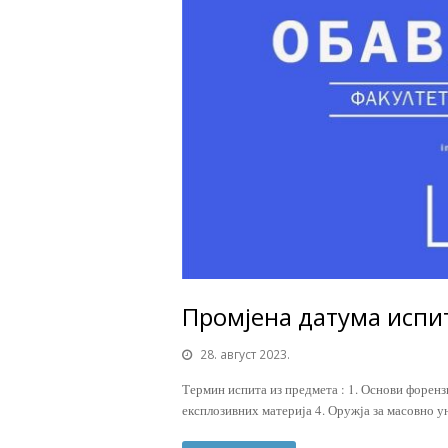
Промјена датума испи
28. август 2023.
Термин испита из предмета : 1. Основи форен
експлозивних материја 4. Оружја за масовно у