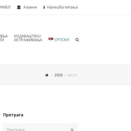
УНИБЛ
Алумни
Најчешћа питања
АДЊА
ИЗДАВАШТВО/
СРПСКИ
ТИ
ИСТРАЖИВАЊА
2026
август
Претрага
Пошаљи