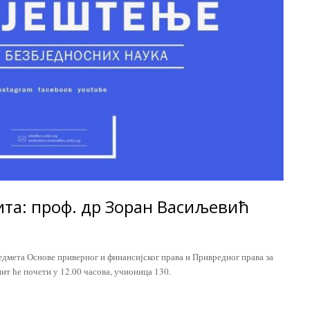
ита: проф. др Зоран Васиљевић
едмета Основе приверног и финансијског права и Привредног права за
пит ће почети у 12.00 часова, учионица 130.