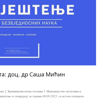
та: доц. др Саша Мићин
зике 2. Криминалистичка техника 3. Инжењерство експозива и
ништење се помјерају за термин 08.09.2023. са истом сатницом.