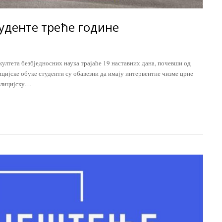
туденте треће године
култета безбједносних наука трајаће 19 наставних дана, почевши од
ицијске обуке студенти су обавезни да имају интервентне чизме црне
полицијску…