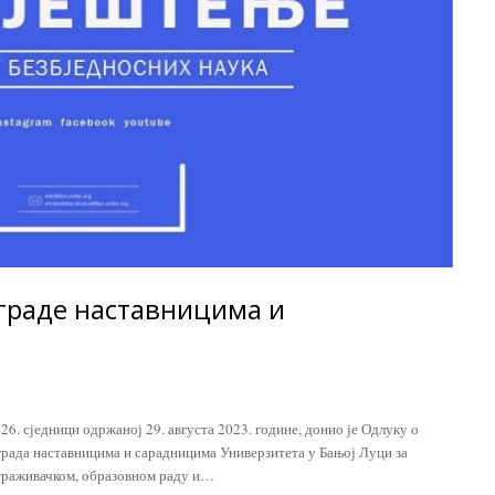
аграде наставницима и
26. сједници одржаној 29. августа 2023. године, донио је Одлуку о
града наставницима и сарадницима Универзитета у Бањој Луци за
страживачком, образовном раду и…