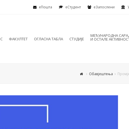
еПошта
eСтудент
еЗапослени
МЕЂУНАРОДНА САР
ИС
ФАКУЛТЕТ
ОГЛАСНА ТАБЛА
СТУДИЈЕ
И ОСТАЛЕ АКТИВНОС
Обавјештења
Промје