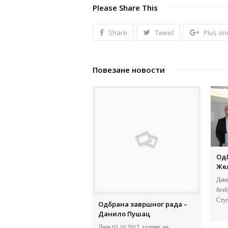
Please Share This
Share
Tweet
Plus on
Повезане новости
Одб
Же
Дана
безб
Ступ
Одбрана завршног рада –
Данило Пушац
Дана 03.10.2017. године, на