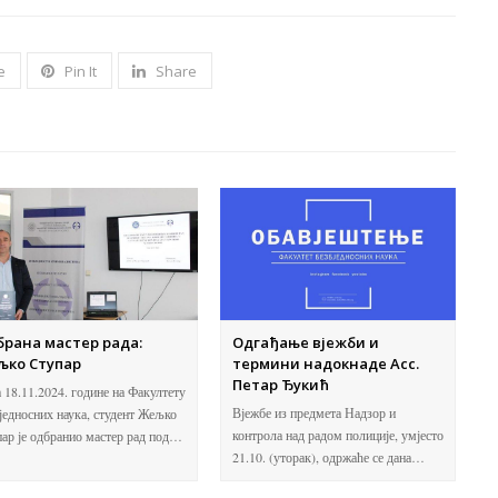
e
Pin It
Share
рана мастер рада:
Одгађање вјежби и
љкo Ступар
термини надокнаде Асс.
Петар Ђукић
 18.11.2024. године на Факултету
Вјежбе из предмета Надзор и
једносних наука, студент Жељко
контрола над радом полиције, умјесто
ар је одбранио мастер рад под…
21.10. (уторак), одржаће се дана…