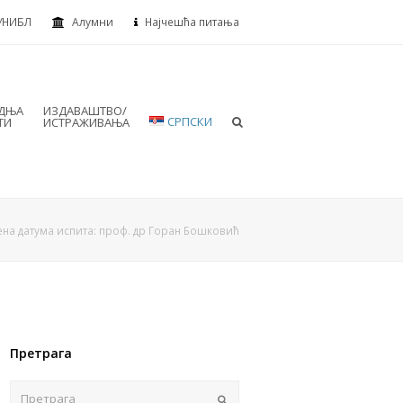
УНИБЛ
Алумни
Најчешћа питања
АДЊА
ИЗДАВАШТВО/
СРПСКИ
ТИ
ИСТРАЖИВАЊА
на датума испита: проф. др Горан Бошковић
Претрага
Пошаљи