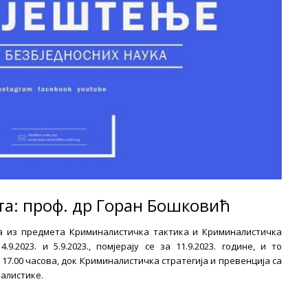
та: проф. др Горан Бошковић
а из предмета Криминалистичка тактика и Криминалистичка
9.2023. и 5.9.2023., помјерају се за 11.9.2023. године, и то
17.00 часова, док
Криминалистичка стратегија и превенција са
налистике.