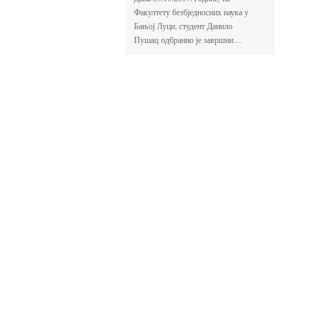
Факултету безбједносних наука у
Бањој Луци, студент Данило
Пушац одбранио је завршни…