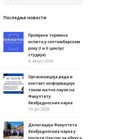
Последње новости
Промјене термина
испита у септембарском
року (I и II циклус
студија)
4. август 2026.
Организација рада и
контакт информације
током љетне паузе на
Факултету
безбједносних наука
10. јул 2026.
Делегација Факултета
безбједносних наука у
посјети Центру за обуку у