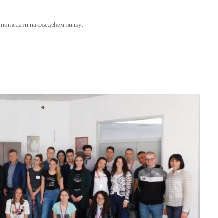
погледати на сљедећем линку.