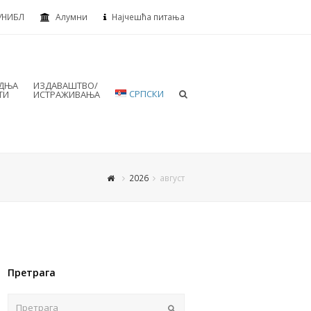
УНИБЛ
Алумни
Најчешћа питања
АДЊА
ИЗДАВАШТВО/
СРПСКИ
ТИ
ИСТРАЖИВАЊА
2026
август
Претрага
Пошаљи