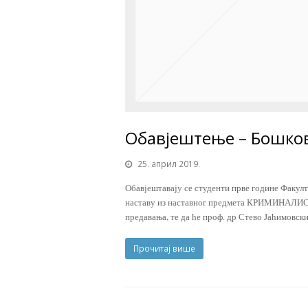
Обавјештење – Бошко
25. април 2019.
Обавјештавају се студенти прве године Факулт
наставу из наставног предмета КРИМИНАЛИСТИ
предавања, те да ће проф. др Стево Јаћимовс
Прочитај више