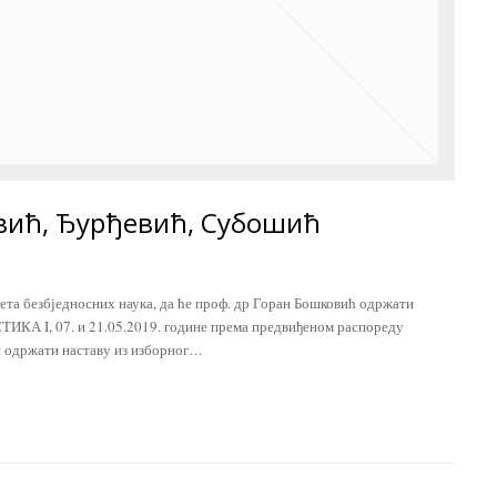
вић, Ђурђевић, Субошић
ета безбједносних наука, да ће проф. др Горан Бошковић одржати
КА I, 07. и 21.05.2019. године према предвиђеном распореду
ки одржати наставу из изборног…