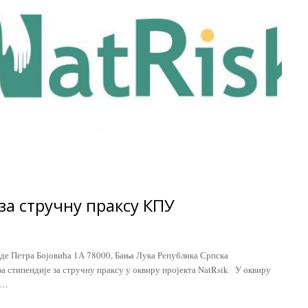
 за стручну праксу КПУ
 Петра Бојовића 1А 78000, Бања Лука Република Српска
за стипендије за стручну праксу у оквиру пројекта NatRsik У оквиру
е…