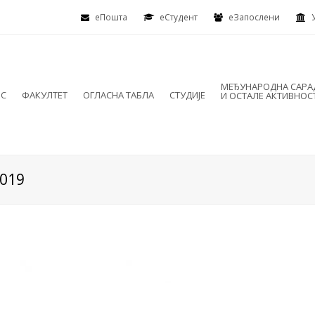
еПошта
eСтудент
еЗапослени
МЕЂУНАРОДНА САР
ИС
ФАКУЛТЕТ
ОГЛАСНА ТАБЛА
СТУДИЈЕ
И ОСТАЛЕ АКТИВНОС
2019