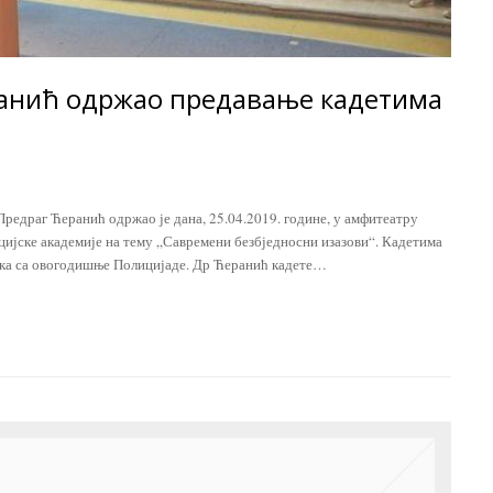
ранић одржао предавање кадетима
Предраг Ћеранић одржао је дана, 25.04.2019. године, у амфитеатру
цијске академије на тему „Савремени безбједносни изазови“. Кадетима
аука са овогодишње Полицијаде. Др Ћеранић кадете…