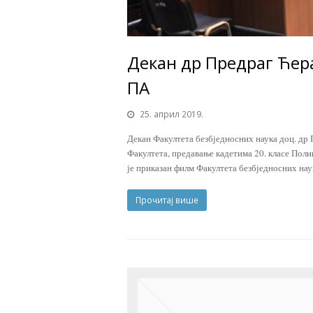
Декан др Предраг Ће
ПА
25. април 2019.
Декан Факултета безбједносних наука доц. др 
Факултета, предавање кадетима 20. класе Поли
је приказан филм Факултета безбједносних н
Прочитај више