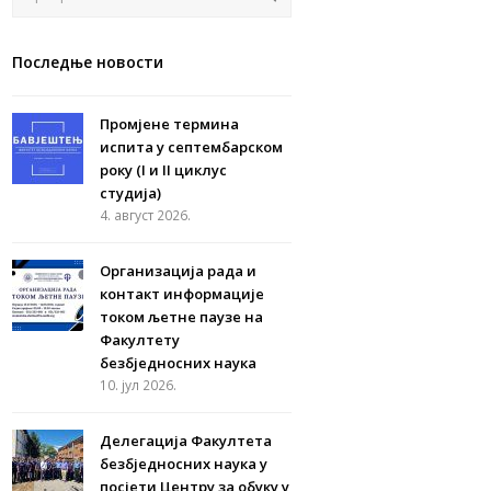
Последње новости
Промјене термина
испита у септембарском
року (I и II циклус
студија)
4. август 2026.
Организација рада и
контакт информације
током љетне паузе на
Факултету
безбједносних наука
10. јул 2026.
Делегација Факултета
безбједносних наука у
посјети Центру за обуку у