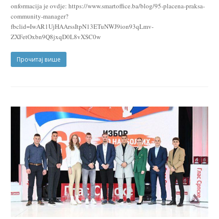
onformacija je ovdje: https://www.smartoffice.ba/blog/95-placena-praksa-
community-manager?
fbclid=IwAR1UjHAArssItpN13ETuNWJ9ion93qLmv-
ZXFetOxbn9Q8jxqD0L8vXSC0w
Прочитај више