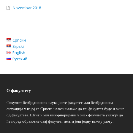
Novembar 2018
Српски
Srpski
English
Русский
О факултету
Факултет безбједносних наука јесте факултет, али безбједносна
ситуација у којој се Српска налази налаже да тај факултет буде и више
од факултета. Штит и мач инкорпорирани у знак факултета указују да
ће поред образовне овај факултет имати још једну важну улогу.