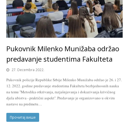
Pukovnik Milenko Munižaba održao
predavanje studentima Fakulteta
27. Decembra 2022.
Pukovnik policije Republike Srbije Milenko Munižaba održao je 26. i 27.
12. 2022. godine predavanje studentima Fakulteta bezbjednosnih nauka
na temu ''Metodika otkrivanja, razjašnjavanja i dokazivanja krivičnog
djela ubistva - praktični aspekt''. Predavanje je organizovano u okviru
nastave na predmetu…
Прочитај више