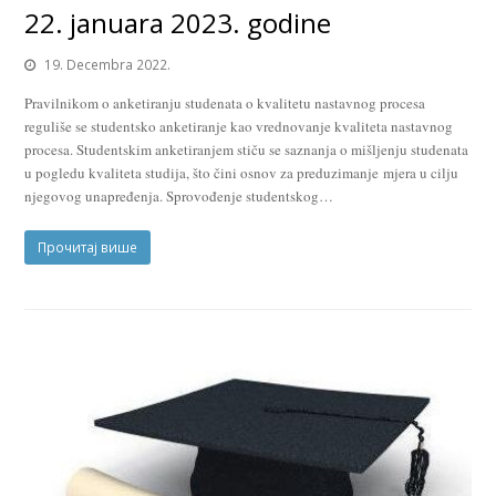
22. januara 2023. godine
19. Decembra 2022.
Pravilnikom o anketiranju studenata o kvalitetu nastavnog procesa
reguliše se studentsko anketiranje kao vrednovanje kvaliteta nastavnog
procesa. Studentskim anketiranjem stiču se saznanja o mišljenju studenata
u pogledu kvaliteta studija, što čini osnov za preduzimanje mjera u cilju
njegovog unapređenja. Sprovođenje studentskog…
Прочитај више