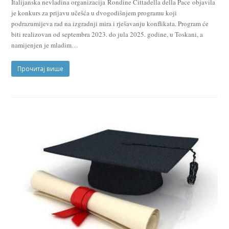
Italijanska nevladina organizacija Rondine Cittadella della Pace objavila
je konkurs za prijavu učešća u dvogodišnjem programu koji
podrazumijeva rad na izgradnji mira i rješavanju konflikata. Program će
biti realizovan od septembra 2023. do jula 2025. godine, u Toskani, a
namijenjen je mladim…
Прочитај више