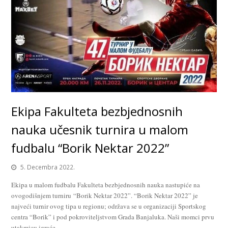
Ekipa Fakulteta bezbjednosnih
nauka učesnik turnira u malom
fudbalu “Borik Nektar 2022”
5. Decembra 2022.
Ekipa u malom fudbalu Fakulteta bezbjednosnih nauka nastupiće na
ovogodišnjem turniru “Borik Nektar 2022”. “Borik Nektar 2022” je
najveći turnir ovog tipa u regionu; održava se u organizaciji Sportskog
centra “Borik” i pod pokroviteljstvom Grada Banjaluka. Naši momci prvu
utakmicu igraće…