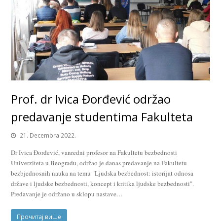
Prof. dr Ivica Đorđević održao
predavanje studentima Fakulteta
21. Decembra 2022.
Dr Ivica Đorđević, vanredni profesor na Fakultetu bezbednosti
Univerziteta u Beogradu, održao je danas predavanje na Fakultetu
bezbjednosnih nauka na temu "Ljudska bezbednost: istorijat odnosa
države i ljudske bezbednosti, koncept i kritika ljudske bezbednosti".
Predavanje je održano u sklopu nastave…
Прочитај више