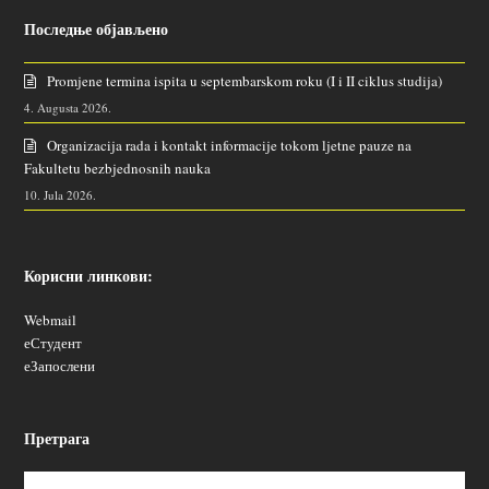
Последње објављено
Promjene termina ispita u septembarskom roku (I i II ciklus studija)
4. Augusta 2026.
Organizacija rada i kontakt informacije tokom ljetne pauze na
Fakultetu bezbjednosnih nauka
10. Jula 2026.
Корисни линкови:
Webmail
еСтудент
еЗапослени
Претрага