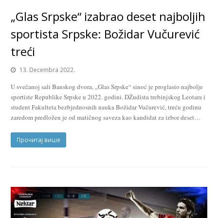
„Glas Srpske“ izabrao deset najboljih
sportista Srpske: Božidar Vučurević
treći
13. Decembra 2022.
U svečanoj sali Banskog dvora, „Glas Srpske“ sinoć je proglasio najbolje
sportiste Republike Srpske u 2022. godini. DŽudista trebinjskog Leotara i
student Fakulteta bezbjednosnih nauka Božidar Vučurević, treću godinu
zaredom predložen je od matičnog saveza kao kandidat za izbor deset…
Прочитај више