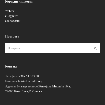
Корисни линкови:
Webmail
еСтудент
еЗапослени
Претрага
Пошаљ
Контакт
Телефон:
+387 51 333 603
Е-пошта:
info@fbn.unibl.org
Адреса:
Булевар војводе Живојина Мишића 10 а,
78000 Бања Лука, Р. Српска