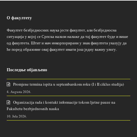
О факултету
Факултет безбједносних наука јесте факултет, али безбједносна
ситуација у којој се Српска налази налаже да тај факултет буде и више
од факултета. Штит и мач инкорпорирани у знак факултета указују да
ће поред образовне овај факултет имати још једну важну улогу.
Последње објављено
Promjene termina ispita u septembarskom roku (I i II ciklus studija)
4. Augusta 2026.
Organizacija rada i kontakt informacije tokom ljetne pauze na
Fakultetu bezbjednosnih nauka
10. Jula 2026.