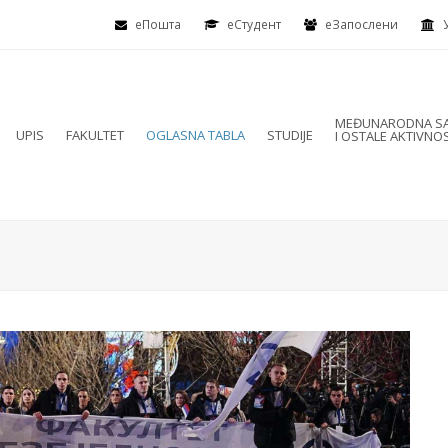
еПошта
eСтудент
еЗапослени
MEĐUNARODNA SA
UPIS
FAKULTET
OGLASNA TABLA
STUDIJE
I OSTALE AKTIVNOS