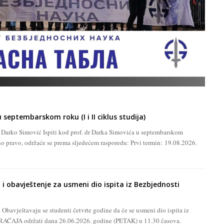
septembarskom roku (I i II ciklus studija)
dr Darko Simović Ispiti kod prof. dr Darka Simovića u septembarskom
o pravo, održaće se prema sljedećem rasporedu: Prvi termin: 19.08.2026.
 i obavještenje za usmeni dio ispita iz Bezbjednosti
bavještavaju se studenti četvrte godine da će se usmeni dio ispita iz
JA održati dana 26.06.2026. godine (PETAK) u 11.30 časova.