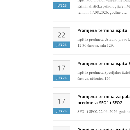
Ispiti kod prof. dr Valeentine Ba
JUN
26
Kriminalistička psihologija 2 i M
termin: 17.08.2026. godine u…
Promjena termina ispita 
22
Ispit iz predmeta Ustavno pravo 
JUN
26
12.30 časova, sala 129.
Promjena termina ispita 
17
Ispit iz predmeta Specijalno fiz
JUN
26
časova, učionica 126.
Promjena termina za polag
17
predmeta SFO1 i SFO2
JUN
26
SFO1 i SFO2 22.06. 2026. godine 
Promjena termina ispita ko