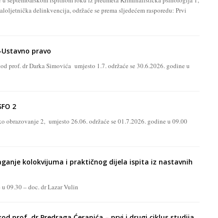
ić u septembarskom ispitnom roku iz predmeta Kriminalistička psihologija 1,
aloljetnička delinkvencija, održaće se prema sljedećem rasporedu: Prvi
–Ustavno pravo
kod prof. dr Darka Simovića umjesto 1.7. održaće se 30.6.2026. godine u
SFO 2
ičko obrazovanje 2, umjesto 26.06. održaće se 01.7.2026. godine u 09.00
anje kolokvijuma i praktičnog dijela ispita iz nastavnih
u 09.30 – doc. dr Lazar Vulin
d prof. dr Predraga Ćeranića – prvi i drugi ciklus studija