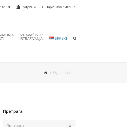
УНИБЛ
Алумни
Најчешћа питања
RADNJA
IZDAVAŠTVO/
SRPSKI
TI
ISTRAŽIVANJA
Oglasna tabla
Претрага
Пошаљи