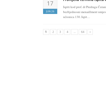
17
Ispiti kod prof. dr Predraga Ćera
JUN
26
bezbjednosni menadžment umjesto
učionica 130. Ispit…
1
2
3
4
…
64