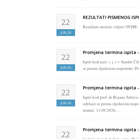
REZULTATI PISMENOG ISPI
22
Rezultate možete vidjeti OVDJE
JUN
26
Promjena termina ispita – 
22
Ispiti kod nast. s. j. i v. Sandre
JUN
26
se prema sljedećem rasporedu: Pr
Promjena termina ispita –
22
Ispiti kod prof. dr Bojana Tubi
JUN
26
održaće se prema sljedećem raspo
termin: 11.09.2026.…
Promjena termina ispita –
22