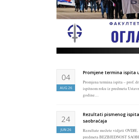
Promjene termina ispita u 
04
Promjena termina ispita – prof. 
AUG
26
ispitnom roku iz predmeta Ustavn
godine…
Rezultati pismenog ispita
24
saobraćaja
JUN
26
Rezultate možete vidjeti OVDJE. O
predmeta BEZBJEDNOST SAOBRAĆA