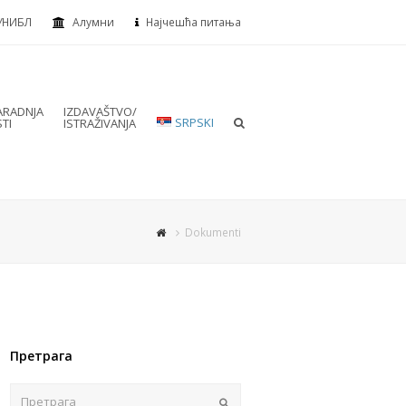
УНИБЛ
Алумни
Најчешћа питања
RADNJA
IZDAVAŠTVO/
SRPSKI
TI
ISTRAŽIVANJA
Dokumenti
Претрага
Пошаљи