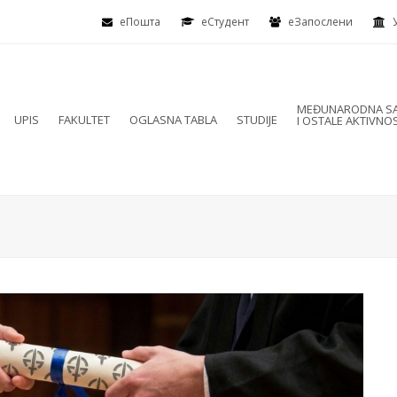
еПошта
eСтудент
еЗапослени
MEĐUNARODNA SA
UPIS
FAKULTET
OGLASNA TABLA
STUDIJE
I OSTALE AKTIVNOS