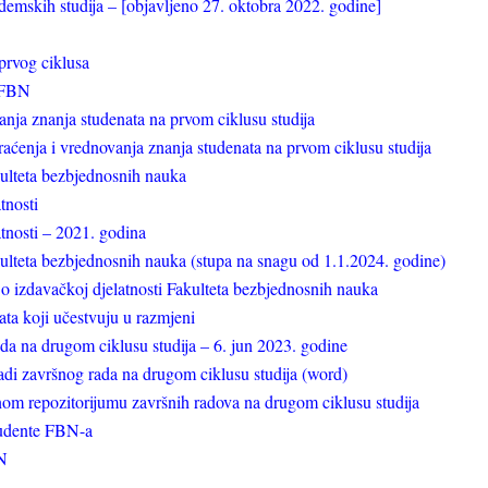
kademskih studija – [objavljeno 27. oktobra 2022. godine]
prvog ciklusa
a FBN
anja znanja studenata na prvom ciklusu studija
aćenja i vrednovanja znanja studenata na prvom ciklusu studija
kulteta bezbjednosnih nauka
tnosti
tnosti – 2021. godina
akulteta bezbjednosnih nauka (stupa na snagu od 1.1.2024. godine)
 o izdavačkoj djelatnosti Fakulteta bezbjednosnih nauka
nata koji učestvuju u razmjeni
rada na drugom ciklusu studija – 6. jun 2023. godine
izradi završnog rada na drugom ciklusu studija (word)
alnom repozitorijumu završnih radova na drugom ciklusu studija
tudente FBN-a
BN