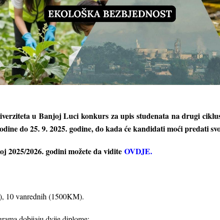
erziteta u Banjoj Luci konkurs za upis studenata na drugi ciklus
odine do 25. 9. 2025. godine, do kada će kandidati moći predati svo
j 2025/2026. godini možete da vidite
OVDJE
.
), 10 vanrednih (1500KM).
grama dobijaju dvije diplome: