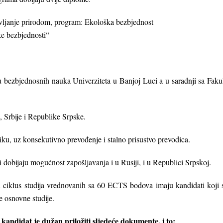
ravljanje prirodom, program: Ekološka bezbjednost
e bezbjednosti“
tu bezbjednosnih nauka Univerziteta u Banjoj Luci a u saradnji sa Fak
, Srbije i Republike Srpske.
iku, uz konsekutivno prevođenje i stalno prisustvo prevodica.
 dobijaju mogućnost zapošljavanja i u Rusiji, i u Republici Srpskoj.
i ciklus studija vrednovanih sa 60 ECTS bodova imaju kandidati koji su
 osnovne studije.
, kandidat je dužan priložiti sljedeće dokumente, i to: