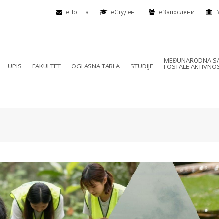
еПошта
eСтудент
еЗапослени
MEĐUNARODNA SA
UPIS
FAKULTET
OGLASNA TABLA
STUDIJE
I OSTALE AKTIVNOS