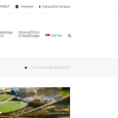
УНИБЛ
Алумни
Најчешћа питања
RADNJA
IZDAVAŠTVO/
SRPSKI
TI
ISTRAŽIVANJA
EKOLOŠKA BEZBJEDNOST