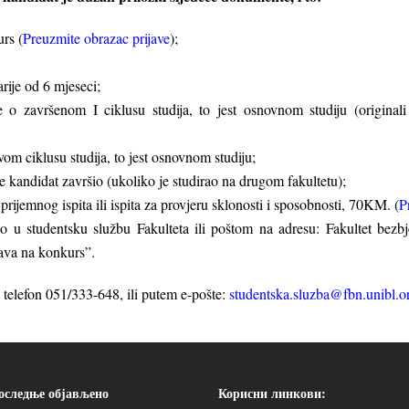
rs (
Preuzmite obrazac prijave
);
arije od 6 mjeseci;
e o završenom I ciklusu studija, to jest osnovnom studiju (original
om ciklusu studija, to jest osnovnom studiju;
je kandidat završio (ukoliko je studirao na drugom fakultetu);
rijemnog ispita ili ispita za provjeru sklonosti i sposobnosti, 70KM. (
P
o u studentsku službu Fakulteta ili poštom na adresu: Fakultet bez
ava na konkurs”.
a telefon 051/333-648, ili putem e-pošte:
studentska.sluzba@fbn.unibl.o
оследње објављено
Корисни линкови: