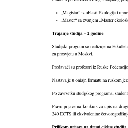
„Magistar“ iz oblasti Ekologija i up
„Master“ sa zvanjem „Master ekološk
Trajanje studija – 2 godine
Studijski program se realizuje na Fakulte
za prosvjetu u Moskvi.
Predavači su profesori iz Ruske Federacije
Nastava je u onlajn formatu na ruskom jez
Po završetku studijskog programa, studenti
Pravo prijave na konkurs za upis na drug
240 ECTS ili ekvivalentne četvorogodišnje
Prilikom prijave na drugi ciklus studija