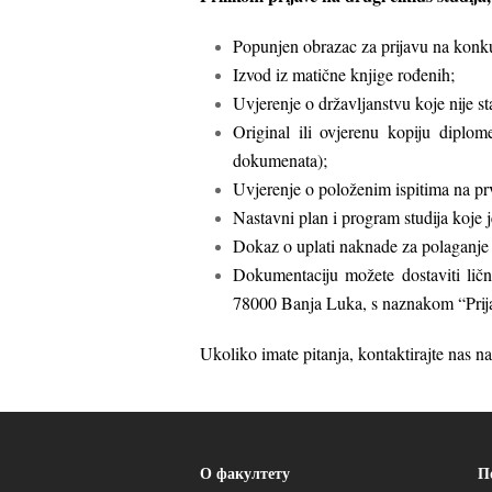
Popunjen obrazac za prijavu na konku
Izvod iz matične knjige rođenih;
Uvjerenje o državljanstvu koje nije st
Original ili ovjerenu kopiju diplom
dokumenata);
Uvjerenje o položenim ispitima na prv
Nastavni plan i program studija koje 
Dokaz o uplati naknade za polaganje p
Dokumentaciju možete dostaviti ličn
78000 Banja Luka, s naznakom “Prij
Ukoliko imate pitanja, kontaktirajte nas n
О факултету
П