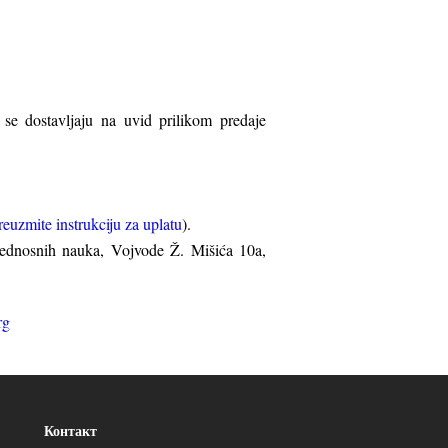
i se dostavljaju na uvid prilikom predaje
reuzmite instrukciju za uplatu
).
bjednosnih nauka, Vojvode Ž. Mišića 10a,
rg
Контакт