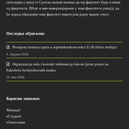
ситуација у којој се Српска налази налаже да тај факултет буде и више
од факултета. Штит и мач инкорпорирани у знак факултета указују да
ће поред образовне овај факултет имати још једну важну улогу.
Последње објављено
Promjene termina ispita u septembarskom roku (I i II ciklus studija)
4. Augusta 2026.
Organizacija rada i kontakt informacije tokom ljetne pauze na
Fakultetu bezbjednosnih nauka
10. Jula 2026.
Корисни линкови:
Webmail
еСтудент
еЗапослени