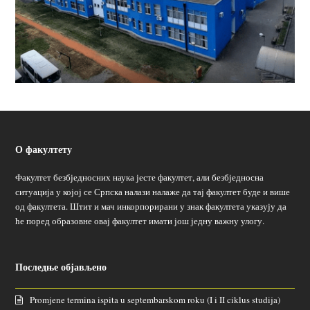
О факултету
Факултет безбједносних наука јесте факултет, али безбједносна
ситуација у којој се Српска налази налаже да тај факултет буде и више
од факултета. Штит и мач инкорпорирани у знак факултета указују да
ће поред образовне овај факултет имати још једну важну улогу.
Последње објављено
Promjene termina ispita u septembarskom roku (I i II ciklus studija)