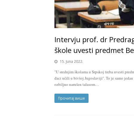
Intervju prof. dr Predra
škole uvesti predmet B
15. Juna 2022.
"U srednjim školama u Srpskoj treba uvesti predm
đaci učili u bivšoj Jugoslaviji". To je samo jed
ozbiljno narušen talasom…
Прочитај више