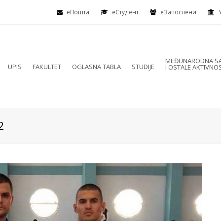
еПошта
eСтудент
еЗапослени
MEĐUNARODNA SA
UPIS
FAKULTET
OGLASNA TABLA
STUDIJE
I OSTALE AKTIVNOS
2