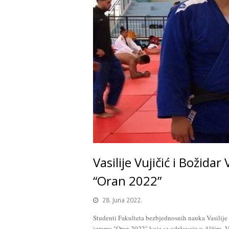
Vasilije Vujičić i Božid
“Oran 2022”
28. Juna 2022.
Studenti Fakulteta bezbjednosnih nauka Vasilije
igrama "Oran 2022" koje se održavaju u Alžiru. V