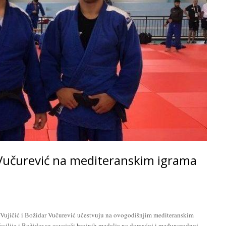
ar Vučurević na mediteranskim igrama
 Vujičić i Božidar Vučurević učestvuju na ovogodišnjim mediteranskim
asilije i Božidar su osvajači brojnih medalja na domaćoj i međunarodnoj