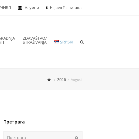
УНИБЛ
Алумни
Најчешћа питања
RADNJA
IZDAVAŠTVO/
SRPSKI
TI
ISTRAŽIVANJA
2026
August
Претрага
Пошаљи