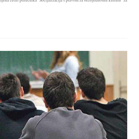
ljena četiri priručnika "Socijalizacija s pravom za bezbjednosnu kulturu" za