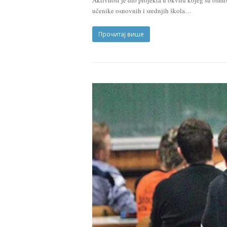
Aktivnost je dio projekta u okviru kojeg su osmiš
učenike osnovnih i srednjih škola…
Прочитај више