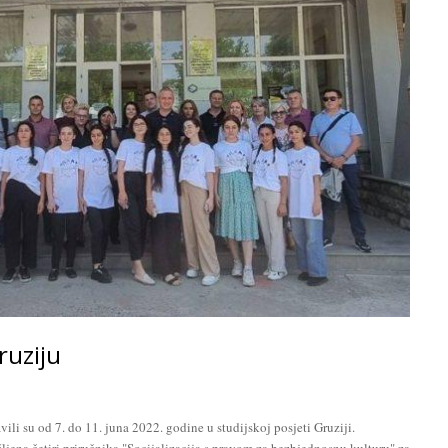
ruziju
li su od 7. do 11. juna 2022. godine u studijskoj posjeti Gruziji.