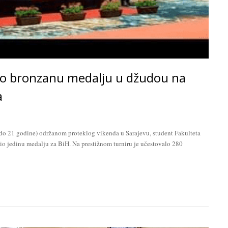
jio bronzanu medalju u džudou na
a
do 21 godine) održanom proteklog vikenda u Sarajevu, student Fakulteta
o jedinu medalju za BiH. Na prestižnom turniru je učestovalo 280