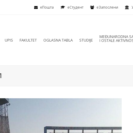
еПошта
eСтудент
еЗапослени
MEĐUNARODNA SA
UPIS
FAKULTET
OGLASNA TABLA
STUDIJE
I OSTALE AKTIVNOS
1