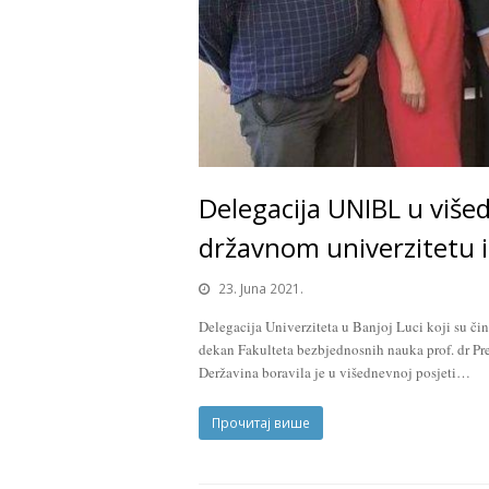
Delegacija UNIBL u viš
državnom univerzitetu 
23. Juna 2021.
Delegacija Univerziteta u Banjoj Luci koji su čini
dekan Fakulteta bezbjednosnih nauka prof. dr P
Deržavina boravila je u višednevnoj posjeti…
Прочитај више