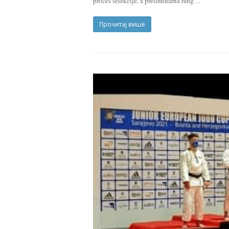
proces selekcije, a preliminarna rang…
Прочитај више