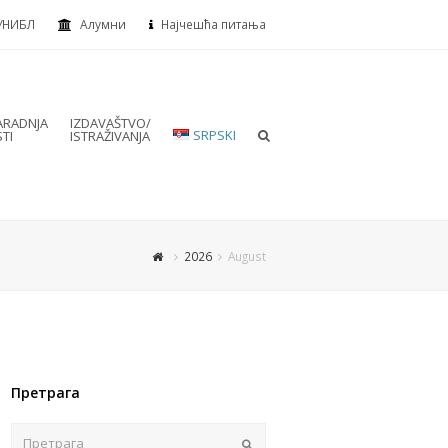
УНИБЛ
Алумни
Најчешћа питања
RADNJA
IZDAVAŠTVO/
SRPSKI
TI
ISTRAŽIVANJA
2026
August
Претрага
Пошаљи