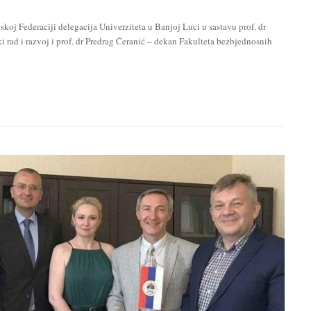
koj Federaciji delegacija Univerziteta u Banjoj Luci u sastavu prof. dr
i rad i razvoj i prof. dr Predrag Ćeranić – dekan Fakulteta bezbjednosnih