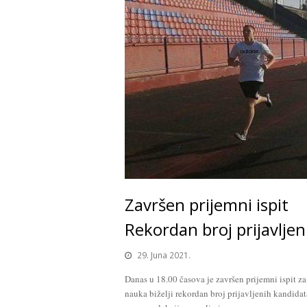
Završen prijemni ispit
Rekordan broj prijavlje
29. Juna 2021.
Danas u 18.00 časova je završen prijemni ispit 
nauka biželji rekordan broj prijavljenih kandida