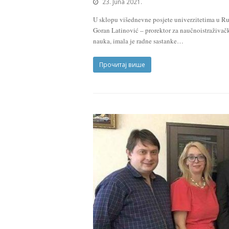
23. Juna 2021.
U sklopu višednevne posjete univerzitetima u Rus
Goran Latinović – prorektor za naučnoistraživačk
nauka, imala je radne sastanke…
Прочитај више