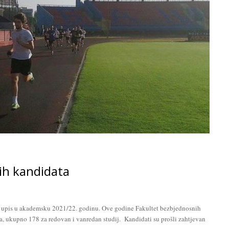
nih kandidata
za upis u akademsku 2021/22. godinu. Ove godine Fakultet bezbjednosnih
ta, ukupno 178 za redovan i vanredan studij. Kandidati su prošli zahtjevan