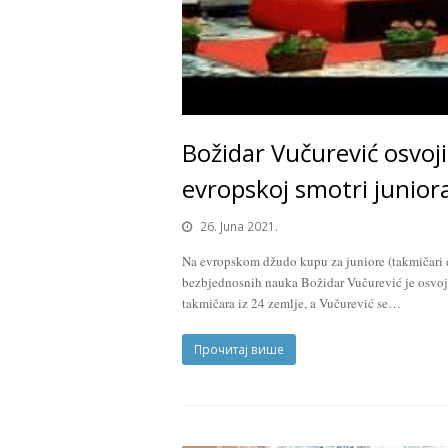
Božidar Vučurević osvo
evropskoj smotri junior
26. Juna 2021.
Na evropskom džudo kupu za juniore (takmičari 
bezbjednosnih nauka Božidar Vučurević je osvoji
takmičara iz 24 zemlje, a Vučurević se…
Прочитај више