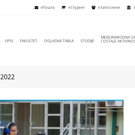
еПошта
eСтудент
еЗапослени
MEĐUNARODNA SA
UPIS
FAKULTET
OGLASNA TABLA
STUDIJE
I OSTALE AKTIVNOS
 2022