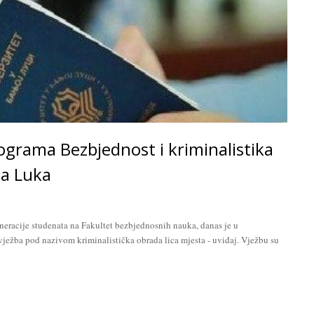
ograma Bezbjednost i kriminalistika
ja Luka
neracije studenata na Fakultet bezbjednosnih nauka, danas je u
ežba pod nazivom kriminalistička obrada lica mjesta - uviđaj. Vježbu su