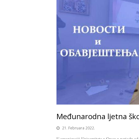
Međunarodna ljetna šk
21. Februara 2022.
U organizaciji Univerziteta u Gracu u periodu od