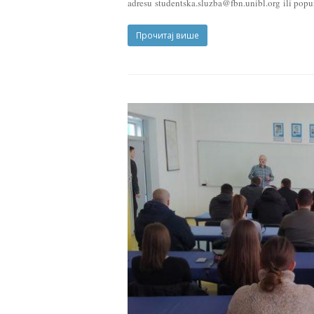
adresu studentska.sluzba@fbn.unibl.org ili popun
Прочитај више