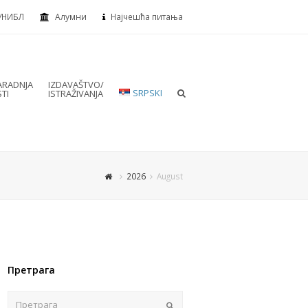
УНИБЛ
Алумни
Најчешћа питања
RADNJA
IZDAVAŠTVO/
SRPSKI
TI
ISTRAŽIVANJA
2026
August
Претрага
Пошаљи