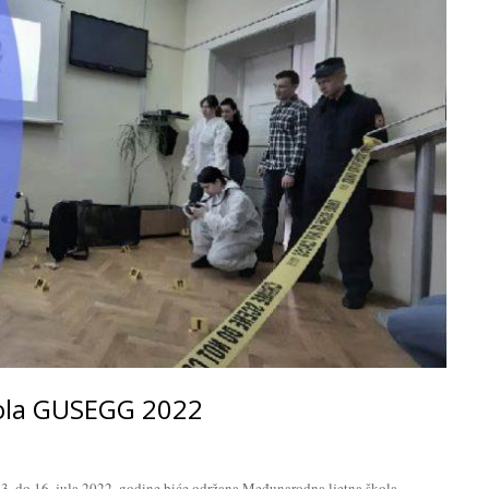
ola GUSEGG 2022
 3. do 16. jula 2022. godine biće održana Međunarodna ljetna škola