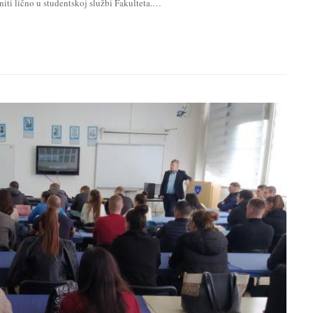
iti lično u studentskoj službi Fakulteta.…