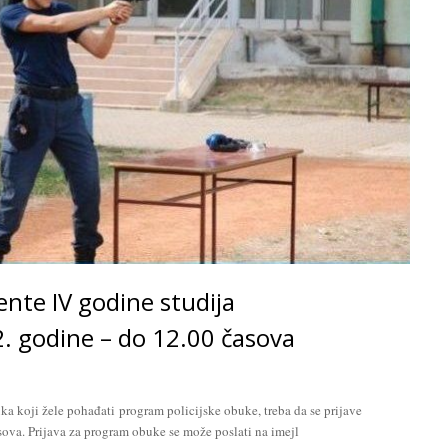
ente IV godine studija
2. godine – do 12.00 časova
a koji žele pohađati program policijske obuke, treba da se prijave
sova. Prijava za program obuke se može poslati na imejl