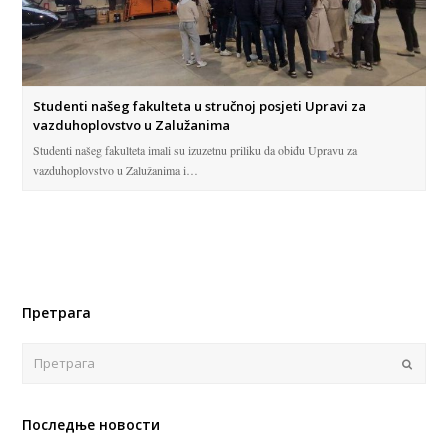
Studenti našeg fakulteta u stručnoj posjeti Upravi za
vazduhoplovstvo u Zalužanima
Studenti našeg fakulteta imali su izuzetnu priliku da obiđu Upravu za
vazduhoplovstvo u Zalužanima i…
Претрага
Поша
Последње новости