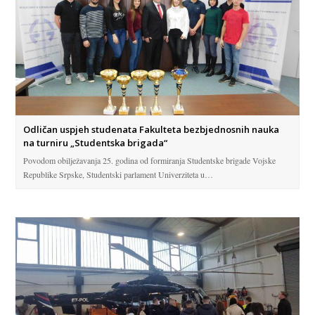
Odličan uspjeh studenata Fakulteta bezbjednosnih nauka
na turniru „Studentska brigada“
Povodom obilježavanja 25. godina od formiranja Studentske brigade Vojske
Republike Srpske, Studentski parlament Univerziteta u…