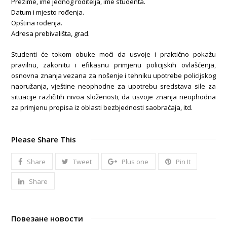
Prezime, ime jednog roditelja, ime studenta.
Datum i mjesto rođenja.
Opština rođenja.
Adresa prebivališta, grad.
Studenti će tokom obuke moći da usvoje i praktično pokažu
pravilnu, zakonitu i efikasnu primjenu policijskih ovlašćenja,
osnovna znanja vezana za nošenje i tehniku upotrebe policijskog
naoružanja, vještine neophodne za upotrebu sredstava sile za
situacije različitih nivoa složenosti, da usvoje znanja neophodna
za primjenu propisa iz oblasti bezbjednosti saobraćaja, itd.
Please Share This
Share
Tweet
Plus one
Pin It
Share
Повезане новости