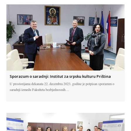
Sporazum o saradnji: Institut za srpsku kulturu Priština
U prostorijama dekanata 22. decembra 2023. godine je potpisan sporazum o
saradnji između Fakulteta bezbjednosnih…