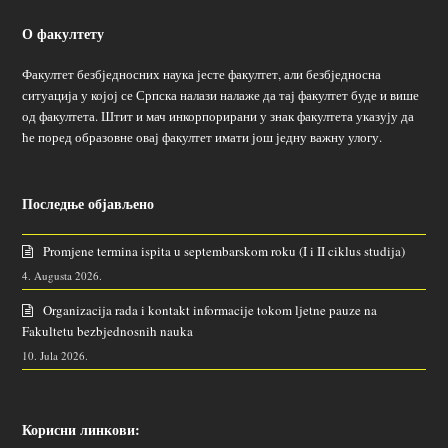
О факултету
Факултет безбједносних наука јесте факултет, али безбједносна
ситуација у којој се Српска налази налаже да тај факултет буде и више
од факултета. Штит и мач инкорпорирани у знак факултета указују да
ће поред образовне овај факултет имати још једну важну улогу.
Последње објављено
Promjene termina ispita u septembarskom roku (I i II ciklus studija)
4. Augusta 2026.
Organizacija rada i kontakt informacije tokom ljetne pauze na
Fakultetu bezbjednosnih nauka
10. Jula 2026.
Корисни линкови: