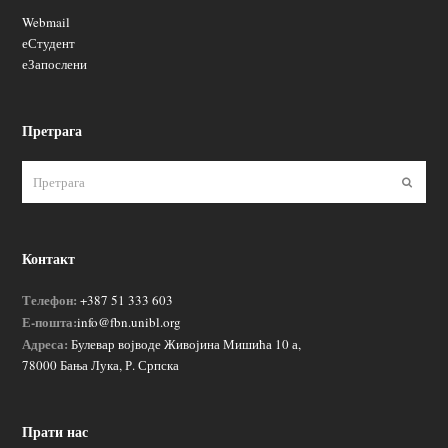
Webmail
еСтудент
еЗапослени
Претрага
Пошаљ
Контакт
Телефон:
+387 51 333 603
Е-пошта:
info@fbn.unibl.org
Адреса:
Булевар војводе Живојина Мишића 10 а,
78000 Бања Лука, Р. Српска
Прати нас