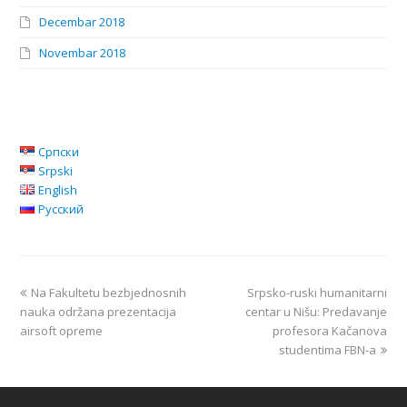
Decembar 2018
Novembar 2018
Српски
Srpski
English
Русский
Na Fakultetu bezbjednosnih
Srpsko-ruski humanitarni
nauka održana prezentacija
centar u Nišu: Predavanje
airsoft opreme
profesora Kačanova
studentima FBN-a