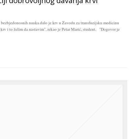
iji dobrovoljnog davanja krvi
 bezbjedonosnih nauka dalo je krv u Zavodu za transfuzijsku medicinu
 krv i to želim da nastavim", rekao je Petar Marić, student. "Dogovor je