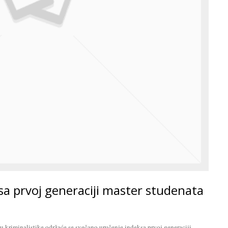
a prvoj generaciji master studenata
tu kriminalistike održaće se svečano uručenje indeksa prvoj generaciji