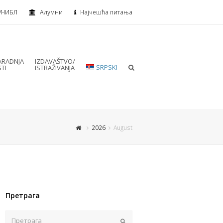
УНИБЛ
Алумни
Најчешћа питања
RADNJA
IZDAVAŠTVO/
SRPSKI
TI
ISTRAŽIVANJA
2026
August
Претрага
Пошаљи