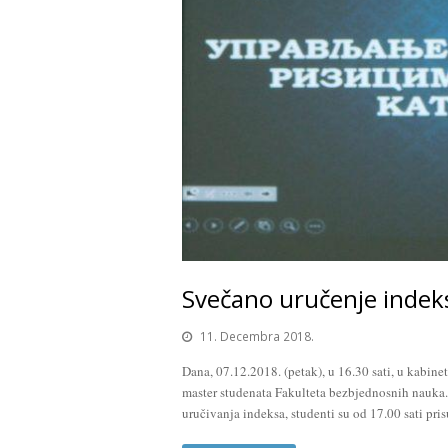
Svečano uručenje indek
11. Decembra 2018.
Dana, 07.12.2018. (petak), u 16.30 sati, u kabine
master studenata Fakulteta bezbjednosnih nauka.
uručivanja indeksa, studenti su od 17.00 sati pri