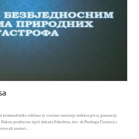
sa
tu kriminalistike održano je svečano uručenje indeksa prvoj generaciji
 Nakon pozdravne riječi dekana Fakulteta, doc. dr Predraga Ćeranića i
sustovali nastavi…