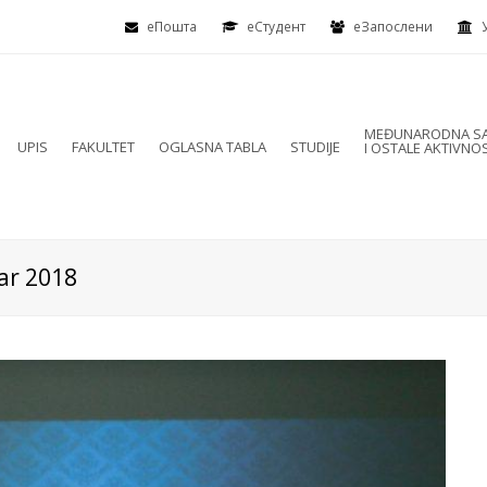
еПошта
eСтудент
еЗапослени
MEĐUNARODNA SA
UPIS
FAKULTET
OGLASNA TABLA
STUDIJE
I OSTALE AKTIVNOS
ar 2018