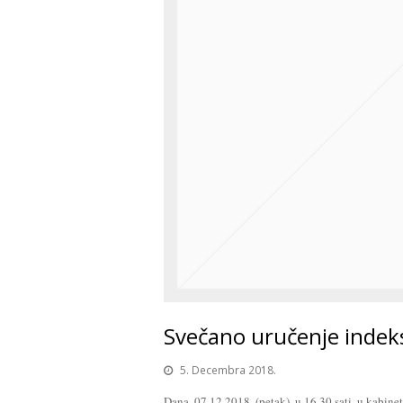
Svečano uručenje indeks
5. Decembra 2018.
Dana, 07.12.2018. (petak), u 16.30 sati, u kabine