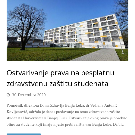
Ostvarivanje prava na besplatnu
zdravstvenu zaštitu studenata
30. Decembra 2020.
Pomoćnik direktora Doma Zdravlja Banja Luka, dr Vedrana Antonić
Kovljenović, održala je danas predavanje na temu zdravstvene zaštite
studenata Univerziteta u Banjoj Luci. Ostvarivanje ovog prava je posebno
bitno za studente koji imaju mjesto prebivališta van Banja Luke. Da bi…