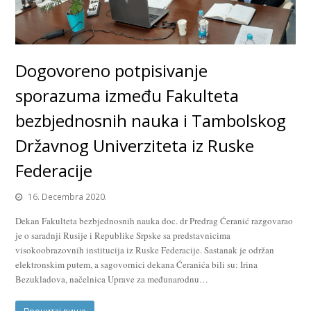
Dogovoreno potpisivanje
sporazuma između Fakulteta
bezbjednosnih nauka i Tambolskog
Državnog Univerziteta iz Ruske
Federacije
16. Decembra 2020.
Dekan Fakulteta bezbjednosnih nauka doc. dr Predrag Ćeranić razgovarao
je o saradnji Rusije i Republike Srpske sa predstavnicima
visokoobrazovnih institucija iz Ruske Federacije. Sastanak je održan
elektronskim putem, a sagovornici dekana Ćeranića bili su: Irina
Bezukladova, načelnica Uprave za međunarodnu…