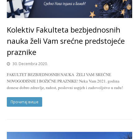
Kolektiv Fakulteta bezbjednosnih
nauka želi Vam srećne predstojeće
praznike
30. Decembra 2020.
FAKULTET BEZBJEDNOSNIH NAUKA ŽELI VAM SREĆNE
NOVOGODIŠNJE I BOŽIĆNE PRAZNIKE! Neka Vam 2021. godina
donese dobro zdravlje, radost, poslovni uspjeh i zadovoljstvo u radu!
Прочитај више