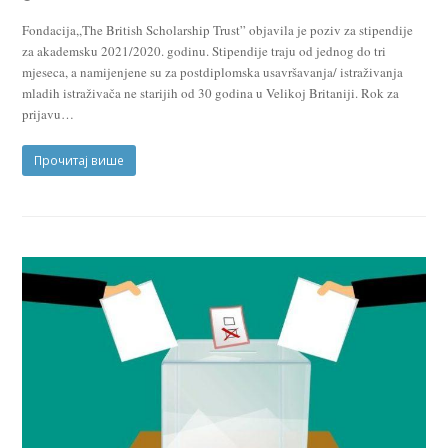
Fondacija,,The British Scholarship Trust” objavila je poziv za stipendije
za akademsku 2021/2020. godinu. Stipendije traju od jednog do tri
mjeseca, a namijenjene su za postdiplomska usavršavanja/ istraživanja
mladih istraživača ne starijih od 30 godina u Velikoj Britaniji. Rok za
prijavu…
Прочитај више