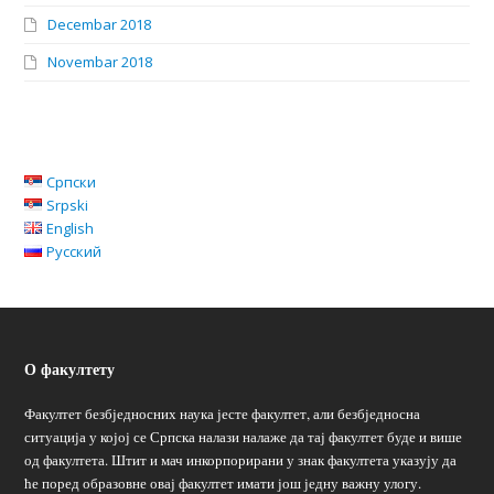
Decembar 2018
Novembar 2018
Српски
Srpski
English
Русский
О факултету
Факултет безбједносних наука јесте факултет, али безбједносна
ситуација у којој се Српска налази налаже да тај факултет буде и више
од факултета. Штит и мач инкорпорирани у знак факултета указују да
ће поред образовне овај факултет имати још једну важну улогу.