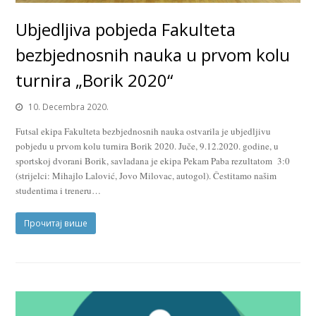
Ubjedljiva pobjeda Fakulteta
bezbjednosnih nauka u prvom kolu
turnira „Borik 2020“
10. Decembra 2020.
Futsal ekipa Fakulteta bezbjednosnih nauka ostvarila je ubjedljivu
pobjedu u prvom kolu turnira Borik 2020. Juče, 9.12.2020. godine, u
sportskoj dvorani Borik, savladana je ekipa Pekam Paba rezultatom 3:0
(strijelci: Mihajlo Lalović, Jovo Milovac, autogol). Čestitamo našim
studentima i treneru…
Прочитај више