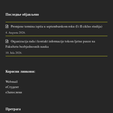
Последње објављено
Promjene termina ispita u septembarskom roku (I i II ciklus studija)
4. Augusta 2026.
Organizacija rada i kontakt informacije tokom ljetne pauze na
Fakultetu bezbjednosnih nauka
10. Jula 2026.
Корисни линкови:
Webmail
еСтудент
еЗапослени
Претрага