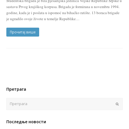
Studentska brigada je bila pješadijska jedinica Vojske Republike Srpske u
sastavu Prvog krajiškog korpusa. Brigada je formirana u novembru 1994.
godine, kada je i poslata u ispomoć na bihaćko ratište. 13 boraca brigade
je ugradilo svoje živote u temelje Republike…
Прочитај више
Претрага
Поша
Последње новости