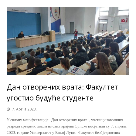
Дан отворених врата: Факултет
угостио будуће студенте
7. Aprila 2023.
У склопу манифестације “Дан отворених врата“, ученици завршних
разреда средњих школа из свих крајева Српске посјетили су 7. априла
2023. године Универзитет у Бањој Луци. Факултет безбједносних