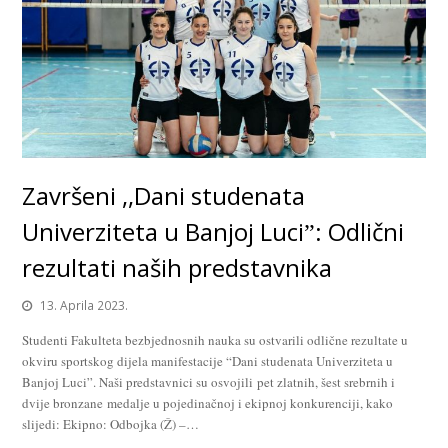
Završeni ,,Dani studenata
Univerziteta u Banjoj Luciˮ: Odlični
rezultati naših predstavnika
13. Aprila 2023.
Studenti Fakulteta bezbjednosnih nauka su ostvarili odlične rezultate u
okviru sportskog dijela manifestacije “Dani studenata Univerziteta u
Banjoj Luci”. Naši predstavnici su osvojili pet zlatnih, šest srebrnih i
dvije bronzane medalje u pojedinačnoj i ekipnoj konkurenciji, kako
slijedi: Ekipno: Odbojka (Ž) –…