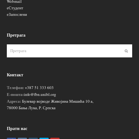
Webmail
еСтудент
еЗапослени
Претрага
Пошаљ
Контакт
Телефон:
+387 51 333 603
Е-пошта:
info@fbn.unibl.org
Адреса:
Булевар војводе Живојина Мишића 10 а,
78000 Бања Лука, Р. Српска
Прати нас