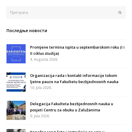
Поша
Последње новости
Promjene termina ispita u septembarskom roku (I i
II ciklus studija)
4. Augusta 2026.
Organizacija rada i kontakt informacije tokom
ljetne pauze na Fakultetu bezbjednosnih nauka
10. Jula 2026.
Delegacija Fakulteta bezbjednosnih nauka u
posjeti Centru za obuku u Zalužanima
9. Jula 2026.
Konačna rang lista i instrukcije za upis u