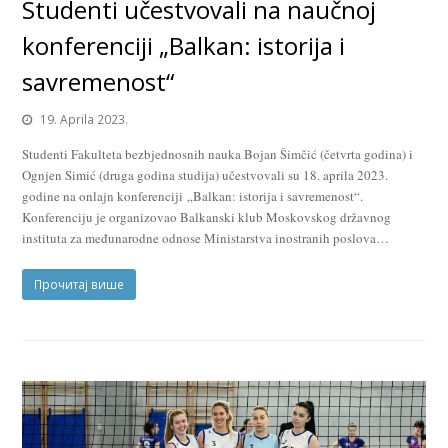
Studenti učestvovali na naučnoj
konferenciji „Balkan: istorija i
savremenost“
19. Aprila 2023.
Studenti Fakulteta bezbjednosnih nauka Bojan Šimčić (četvrta godina) i
Ognjen Simić (druga godina studija) učestvovali su 18. aprila 2023.
godine na onlajn konferenciji „Balkan: istorija i savremenost“.
Konferenciju je organizovao Balkanski klub Moskovskog državnog
instituta za međunarodne odnose Ministarstva inostranih poslova…
Прочитај више