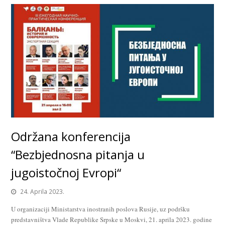
Održana konferencija
“Bezbjednosna pitanja u
jugoistočnoj Evropi“
24. Aprila 2023.
U organizaciji Ministarstva inostranih poslova Rusije, uz podršku
predstavništva Vlade Republike Srpske u Moskvi, 21. aprila 2023. godine