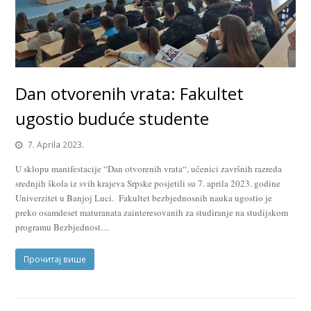
Dan otvorenih vrata: Fakultet
ugostio buduće studente
7. Aprila 2023.
U sklopu manifestacije “Dan otvorenih vrata“, učenici završnih razreda
srednjih škola iz svih krajeva Srpske posjetili su 7. aprila 2023. godine
Univerzitet u Banjoj Luci. Fakultet bezbjednosnih nauka ugostio je
preko osamdeset maturanata zainteresovanih za studiranje na studijskom
programu Bezbjednost…
Прочитај више