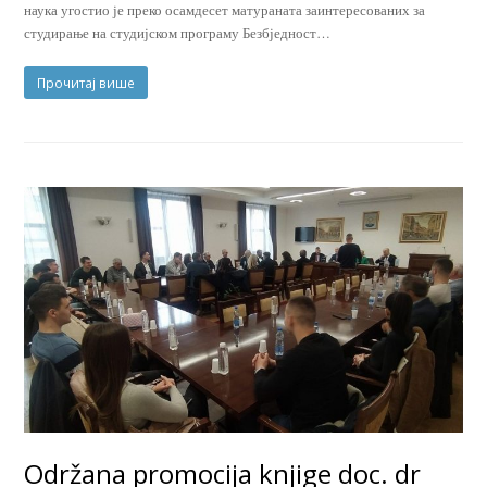
наука угостио је преко осамдесет матураната заинтересованих за
студирање на студијском програму Безбједност…
Прочитај више
Održana promocija knjige doc. dr