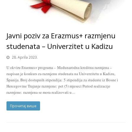
Javni poziv za Erazmus+ razmjenu
studenata – Univerzitet u Kadizu
28. Aprila 2023.
U okviru Erazmus+ programa – Međunarodna kreditna razmjena –
raspisan je konkurs za razmjenu studenata na Univerzitetu u Kadizu,
Španija. Broj dostupnih stipendija: 5 stipendija za studente iz Bosne i
Hercegovine Trajanje razmjene: pet (5) mjeseci Period realizacije
razmjene: razmjena se mora realizovati u…
Прочитај више