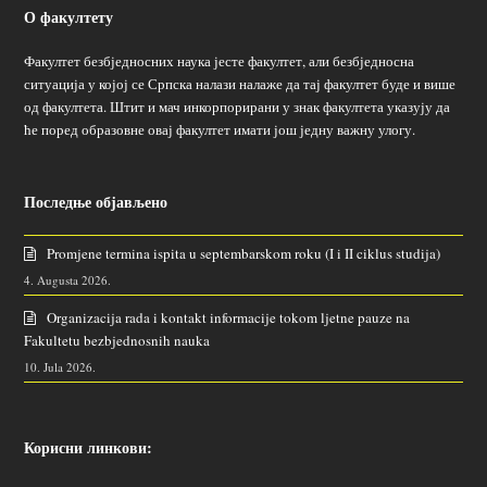
О факултету
Факултет безбједносних наука јесте факултет, али безбједносна
ситуација у којој се Српска налази налаже да тај факултет буде и више
од факултета. Штит и мач инкорпорирани у знак факултета указују да
ће поред образовне овај факултет имати још једну важну улогу.
Последње објављено
Promjene termina ispita u septembarskom roku (I i II ciklus studija)
4. Augusta 2026.
Organizacija rada i kontakt informacije tokom ljetne pauze na
Fakultetu bezbjednosnih nauka
10. Jula 2026.
Корисни линкови: