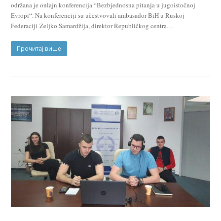
održana je onlajn konferencija “Bezbjednosna pitanja u jugoistočnoj
Evropi“. Na konferenciji su učestvovali ambasador BiH u Ruskoj
Federaciji Željko Samardžija, direktor Republičkog centra…
Прочитај више