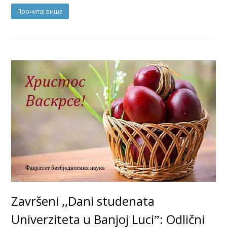
Прочитај више
Završeni ,,Dani studenata
Univerziteta u Banjoj Luciˮ: Odlični