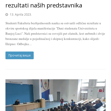
rezultati naših predstavnika
13. Aprila 2023.
Studenti Fakulteta bezbjednosnih nauka su ostvarili odlične rezultate u
okviru sportskog dijela manifestacije "Dani studenata Univerziteta u
Banjoj Luci". Naši predstavnici su osvojili pet zlatnih, šest srebrnih i dvije
bronzane medalje u pojedinačnoj i ekipnoj konkurenciji, kako slijedi:
Ekipno: Odbojka…
Прочитај више