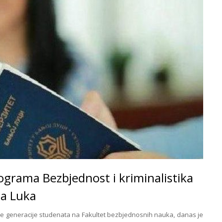
ograma Bezbjednost i kriminalistika
ja Luka
ve generacije studenata na Fakultet bezbjednosnih nauka, danas je