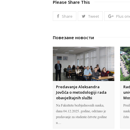
Please Share This
Share
Tweet
Plus on
Повезане новости
Predavanje Aleksandra
Rad
Jovčića o metodologiji rada
uni
obavještajnih službi
Mos
Na Fakultetu bezbjednosnih nauka,
Pred
dana 04.12.2025. godine, održano je
nauk
predavanje za studente četvrte godine
čelu
u…