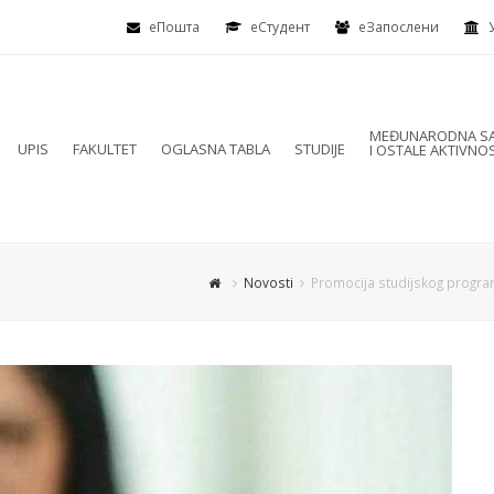
еПошта
eСтудент
еЗапослени
MEĐUNARODNA SA
UPIS
FAKULTET
OGLASNA TABLA
STUDIJE
I OSTALE AKTIVNOS
Novosti
Promocija studijskog progra