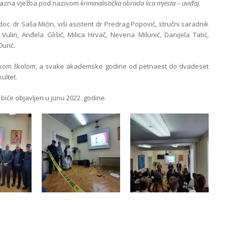
kazna vježba pod nazivom
kriminalistička obrada lica mjesta – uviđaj
.
doc. dr Saša Mićin, viši asistent dr Predrag Popović, stručni saradnik
ulin, Anđela Glišić, Milica Hrvač, Nevena Milunić, Danijela Tatić,
Đurić.
skom školom, a svake akademske godine od petnaest do dvadeset
ultet.
iće objavljen u junu 2022. godine.