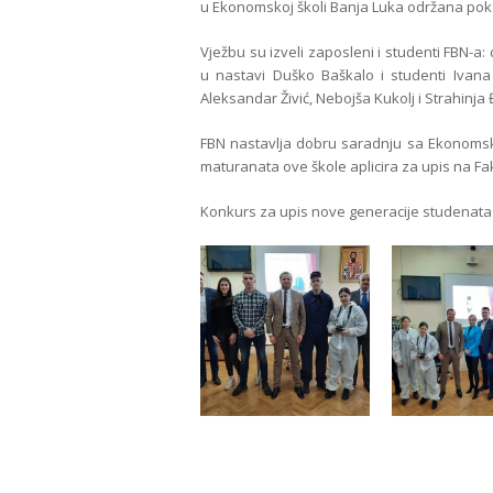
u Ekonomskoj školi Banja Luka održana po
Vježbu su izveli zaposleni i studenti FBN-a: 
u nastavi Duško Baškalo i studenti Ivana V
Aleksandar Živić, Nebojša Kukolj i Strahinja 
FBN nastavlja dobru saradnju sa Ekonom
maturanata ove škole aplicira za upis na Fak
Konkurs za upis nove generacije studenata b