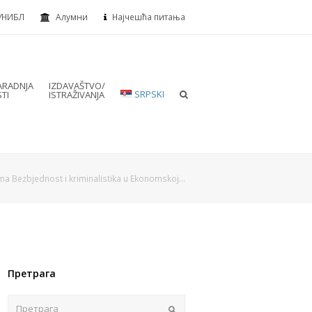
УНИБЛ
Алумни
Најчешћа питања
RADNJA
IZDAVAŠTVO/
SRPSKI
TI
ISTRAŽIVANJA
ma Bezbjednost i kriminalistika u Ekonomskoj…
Претрага
Пошаљи