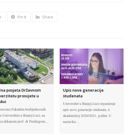
e
Pin It
Share
na posjeta Državnom
Upis nove generacije
verzitetu prosvjete u
studenata
kvi
Univerzitet u Banjoj Luci organiizuje
stavnici Fakulteta bezbjednosnih
upis nove generacije studenata, u
a Univerziteta u Banjoj Luci, na
akademskoj 2020/2021. godini. U
 sa dekanom prof. dr Predragom…
nastavku…