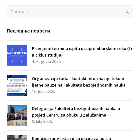
Поша
Последње новости
Promjene termina ispita u septembarskom roku (I i
II ciklus studija)
4. Augusta 2026.
Organizacija rada i kontakt informacije tokom
ljetne pauze na Fakultetu bezbjednosnih nauka
10. Jula 2026.
Delegacija Fakulteta bezbjednosnih nauka u
posjeti Centru za obuku u Zalužanima
9. Jula 2026.
Konačna rang lista i instrukcije za upis u