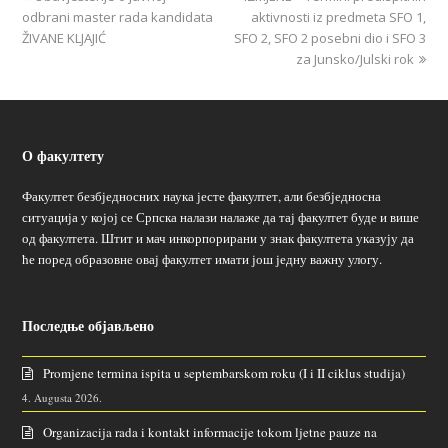
odbrani master rada kandidata
aktivnosti iz predmeta SFO 1,
ŽIVANE KLJAJIĆ
SFO 2, SFO 2 posebni dio i SFO 3
za Junsko/Julski rok
О факултету
Факултет безбједносних наука јесте факултет, али безбједносна
ситуација у којој се Српска налази налаже да тај факултет буде и више
од факултета. Штит и мач инкорпорирани у знак факултета указују да
ће поред образовне овај факултет имати још једну важну улогу.
Последње објављено
Promjene termina ispita u septembarskom roku (I i II ciklus studija)
4. Augusta 2026.
Organizacija rada i kontakt informacije tokom ljetne pauze na