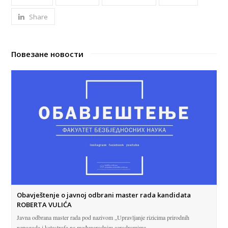
Share
Повезане новости
Obavještenje o javnoj odbrani master rada kandidata
ROBERTA VULIĆA
Javna odbrana master rada pod nazivom „Upravljanje rizicima prirodnih
nepogoda i katastrofa na međunarodnim aerodromima…