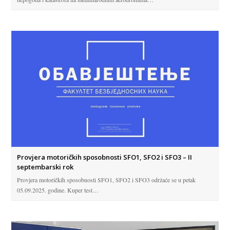
Provjera motoričkih sposobnosti SFO1, SFO2 i SFO3 – II
septembarski rok
Provjera motoričkih sposobnosti SFO1, SFO2 i SFO3 održaće se u petak
05.09.2025. godine. Kuper test…