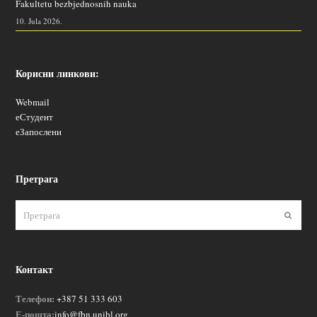
Fakultetu bezbjednosnih nauka
10. Jula 2026.
Корисни линкови:
Webmail
еСтудент
еЗапослени
Претрага
Пошаљ
Контакт
Телефон:
+387 51 333 603
Е-пошта:
info@fbn.unibl.org