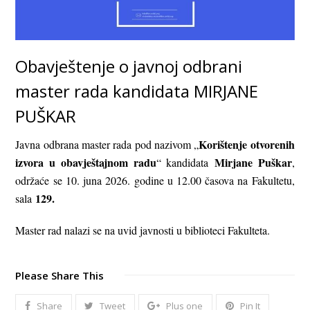
Obavještenje o javnoj odbrani
master rada kandidata MIRJANE
PUŠKAR
Korištenje otvorenih
Javna odbrana master rada pod nazivom „
izvora u obavještajnom radu
Mirjane Puškar
“ kandidata
,
održaće se 10. juna 2026. godine u 12.00 časova na Fakultetu,
129.
sala
Master rad nalazi se na uvid javnosti u biblioteci Fakulteta.
Please Share This
Share
Tweet
Plus one
Pin It