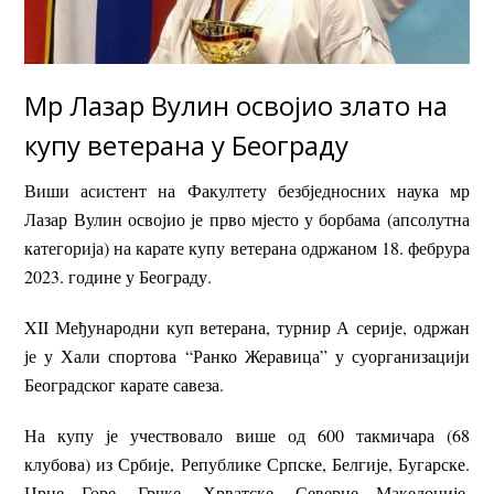
Мр Лазар Вулин освојио злато на
купу ветерана у Београду
Виши асистент на Факултету безбједносних наука мр
Лазар Вулин освојио је прво мјесто у борбама (апсолутна
категорија) на карате купу ветерана одржаном 18. фебрура
2023. године у Београду.
XII Међународни куп ветерана, турнир А серије, одржан
је у Хали спортова “Ранко Жеравица” у суорганизацији
Београдског карате савеза.
На купу је учествовало више од 600 такмичара (68
клубова) из Србије, Републике Српске, Белгије, Бугарске.
Црне Горе, Грчке, Хрватске, Северне Македоније,