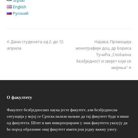
Srpski
English
Русский
Дани студената од 2. до 12.
Најава: Промоција
априла
монографије доц. др Бориса
Тучића „Глобална
безбједност и свијет који се
мијења“
О факултету
Факултет безбједносних наука јесте факултет, али безбједносна
ситуација у којој се Српска налази налаже да тај факултет буде и више
од факултета. Штит и мач инкорпорирани у знак факултета указују да
ће поред образовне овај факултет имати још једну важну улогу.