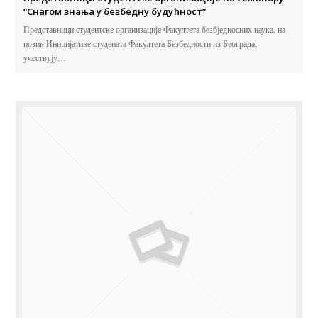
“Снагом знања у безбедну будућност”
Представници студентске организације Факултета безбједносних наука, на
позив Иницијативе студената Факултета Безбедности из Београда,
учествују…