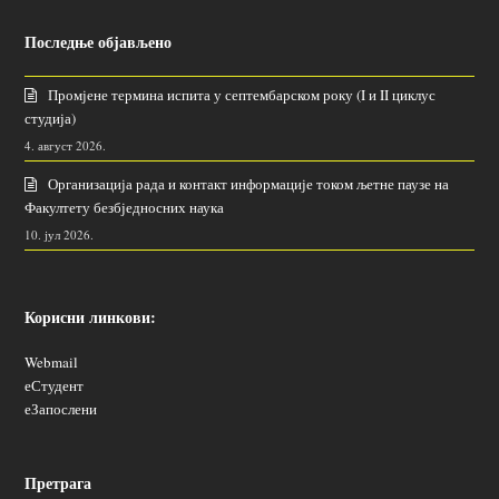
Последње објављено
Промјене термина испита у септембарском року (I и II циклус
студија)
4. август 2026.
Организација рада и контакт информације током љетне паузе на
Факултету безбједносних наука
10. јул 2026.
Корисни линкови:
Webmail
еСтудент
еЗапослени
Претрага