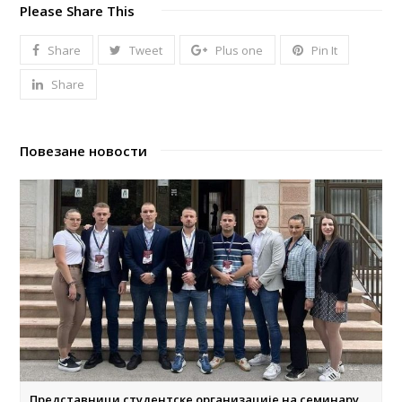
Please Share This
Share
Tweet
Plus one
Pin It
Share
Повезане новости
Представници студентске организације на семинару