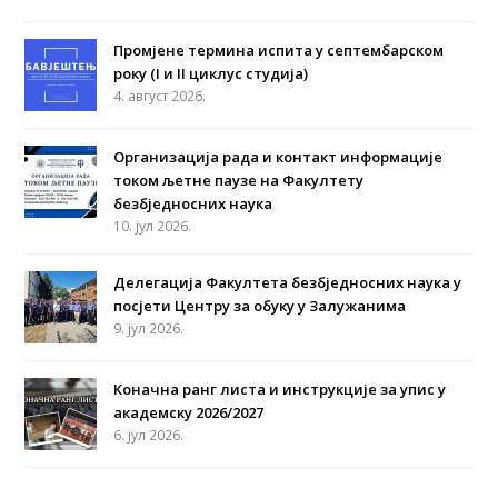
Промјене термина испита у септембарском
року (I и II циклус студија)
4. август 2026.
Организација рада и контакт информације
током љетне паузе на Факултету
безбједносних наука
10. јул 2026.
Делегација Факултета безбједносних наука у
посјети Центру за обуку у Залужанима
9. јул 2026.
Коначна ранг листа и инструкције за упис у
академску 2026/2027
6. јул 2026.