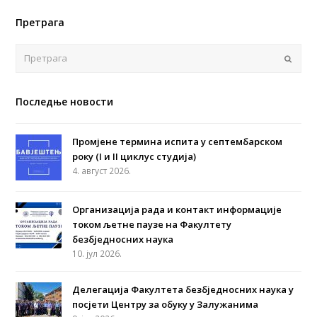
Претрага
Поша
Последње новости
Промјене термина испита у септембарском
року (I и II циклус студија)
4. август 2026.
Организација рада и контакт информације
током љетне паузе на Факултету
безбједносних наука
10. јул 2026.
Делегација Факултета безбједносних наука у
посјети Центру за обуку у Залужанима