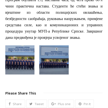
чини практична настава. Студенти ће стећи знања и
вјештине из области полицијских овлашћења,
безбједности саобраћаја, руковања наоружањем, примјене
средстава силе, као и комуникационих и управних
процедура унутар МУП-а Републике Српске. Завршног
дана предвиђена је провјера усвојеног знања.
Please Share This
Share
Tweet
Plus one
Pin It