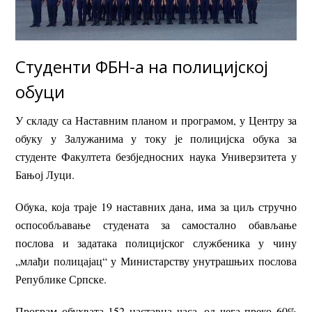
Студенти ФБН-а на полицијској
обуци
У складу са Наставним планом и програмом, у Центру за
обуку у Залужанима у току је полицијска обука за
студенте Факултета безбједносних наука Универзитета у
Бањој Луци.
Обука, која траје 19 наставних дана, има за циљ стручно
оспособљавање студената за самостално обављање
послова и задатака полицијског службеника у чину
„млађи полицајац“ у Министарству унутрашњих послова
Републике Српске.
Програм обухвата 152 наставна часа, од чега преко 60%