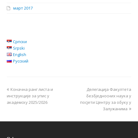
март 2017
Српски
Srpski
English
Русский
Коначна ранг листа и
Делегација Факултета
инструкције за упис у
безбједносних наука у
академску 2025/2026
посјети Центру за обуку у
Залужанима