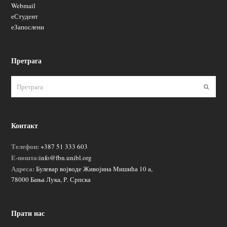
Webmail
еСтудент
еЗапослени
Претрага
Пошаљ
Контакт
Телефон:
+387 51 333 603
Е-пошта:
info@fbn.unibl.org
Адреса:
Булевар војводе Живојина Мишића 10 а,
78000 Бања Лука, Р. Српска
Прати нас