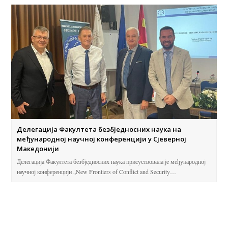
Делегација Факултета безбједносних наука на
међународној научној конференцији у Сјеверној
Македонији
Делегација Факултета безбједносних наука присуствовала је међународној
научној конференцији „New Frontiers of Conflict and Security…