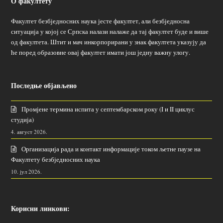
О факултету
Факултет безбједносних наука јесте факултет, али безбједносна
ситуација у којој се Српска налази налаже да тај факултет буде и више
од факултета. Штит и мач инкорпорирани у знак факултета указују да
ће поред образовне овај факултет имати још једну важну улогу.
Последње објављено
Промјене термина испита у септембарском року (I и II циклус
студија)
4. август 2026.
Организација рада и контакт информације током љетне паузе на
Факултету безбједносних наука
10. јул 2026.
Корисни линкови: