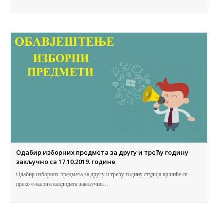
Одабир изборних предмета за другу и трећу годину
закључно са 17.10.2019. године
Одабир изборних предмета за другу и трећу годину студија вршиће се
преко е-налога кандидата закључно…