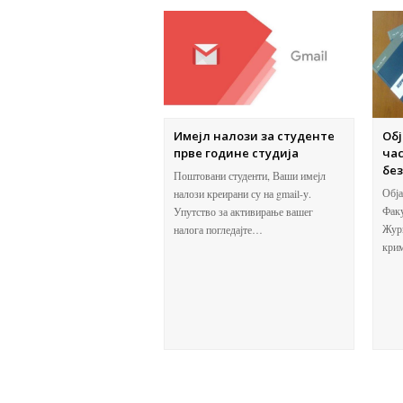
Имејл налози за студенте
Обј
прве године студија
ча
без
Поштовани студенти, Ваши имејл
Обја
налози креирани су на gmail-у.
Факу
Упутство за активирање вашег
Журн
налога погледајте…
крим