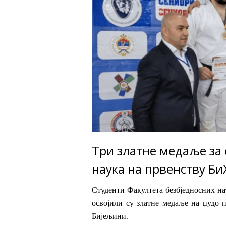
Три златне медаље за 
наука на првенству Би
Студенти Факултета безбједносних н
освојили су златне медаље на џудо 
Бијељини.