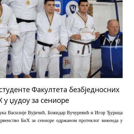
студенте Факултета безбједносних
Х у џудоу за сениоре
аука Василије Вујичић, Божидар Вучуревић и Игор Ђурица
првенство БиХ за сениоре одржаном протеклог викенда у