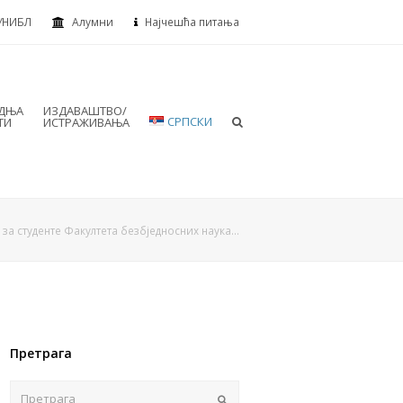
УНИБЛ
Алумни
Најчешћа питања
АДЊА
ИЗДАВАШТВО/
СРПСКИ
ТИ
ИСТРАЖИВАЊА
 за студенте Факултета безбједносних наука…
Претрага
Пошаљи