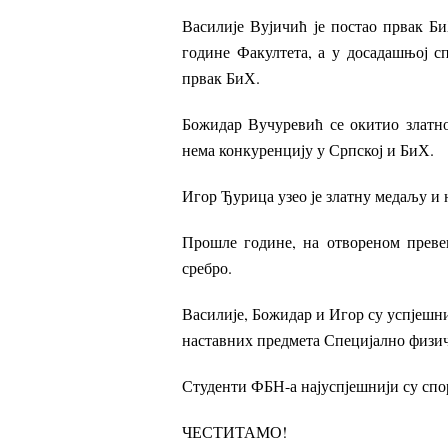
Василије Вујичић је постао првак Би
године Факултета, а у досадашњој сп
првак БиХ.
Божидар Вучуревић се окитио златно
нема конкуренцију у Српској и БиХ.
Игор Ђурица узео је златну медаљу и н
Прошле године, на отвореном превенс
сребро.
Василије, Божидар и Игор су успјешни
наставних предмета Специјално физич
Студенти ФБН-а најуспјешнији су спо
ЧЕСТИТАМО!