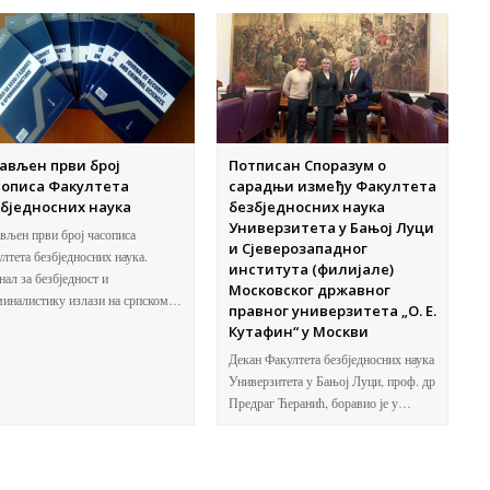
ављен први број
Потписан Споразум о
сописа Факултета
сарадњи између Факултета
бједносних наука
безбједносних наука
Универзитета у Бањој Луци
вљен први број часописа
и Сјеверозападног
лтета безбједносних наука.
института (филијале)
ал за безбједност и
Московског државног
иналистику излази на српском…
правног универзитета „О. Е.
Кутафин“ у Москви
Декан Факултета безбједносних наука
Универзитета у Бањој Луци, проф. др
Предраг Ћеранић, боравио је у…