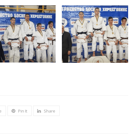
e
Pin It
Share