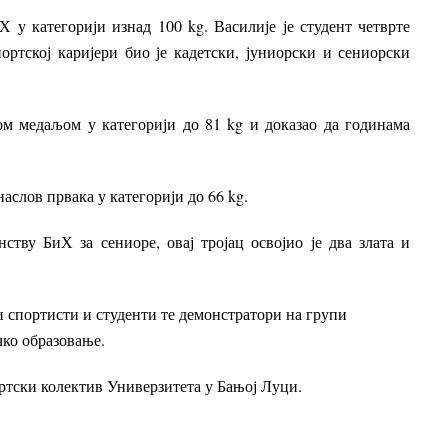
Х у категорији изнад 100 kg. Василије је студент четврте
ортској каријери био је кадетски, јуниорски и сениорски
м медаљом у категорији до 81 kg и доказао да годинама
аслов првака у категорији до 66 kg.
тву БиХ за сениоре, овај тројац освојио је два злата и
 спортисти и студенти те демонстратори на групи
ко образовање.
ртски колектив Универзитета у Бањој Луци.