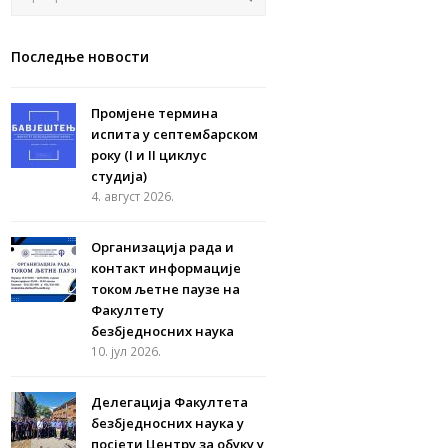
Последње новости
Промјене термина
испита у септембарском
року (I и II циклус
студија)
4. август 2026.
Организација рада и
контакт информације
током љетне паузе на
Факултету
безбједносних наука
10. јул 2026.
Делегација Факултета
безбједносних наука у
посјети Центру за обуку у