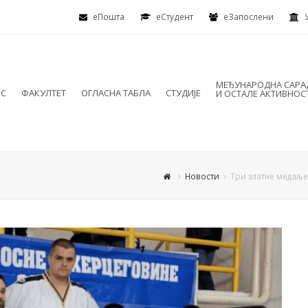
еПошта
eСтудент
еЗапослени
МЕЂУНАРОДНА САР
ИС
ФАКУЛТЕТ
ОГЛАСНА ТАБЛА
СТУДИЈЕ
И ОСТАЛЕ АКТИВНОС
Новости
Три златне медаље