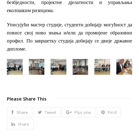
безбједности, пројектне дјелатности и управљања
еколошким ризицима.
Уписујући мастер студије, студенти добијају могућност да
повисе свој ниво знања и/или да промијене образовни
профил. По завршетку студија добијају се двије државне
дипломе.
Please Share This
Share
Tweet
Plus one
Pin It
Share