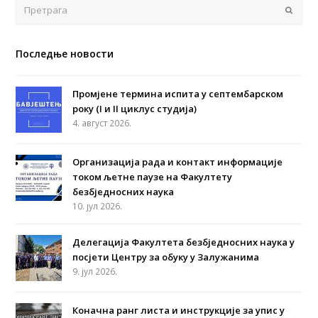
Поша
Последње новости
Промјене термина испита у септембарском
року (I и II циклус студија)
4. август 2026.
Организација рада и контакт информације
током љетне паузе на Факултету
безбједносних наука
10. јул 2026.
Делегација Факултета безбједносних наука у
посјети Центру за обуку у Залужанима
9. јул 2026.
Коначна ранг листа и инструкције за упис у