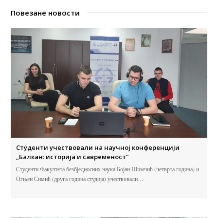
Повезане новости
Студенти учествовали на научној конференцији
„Балкан: историја и савременост“
Студенти Факултета безбједносних наука Бојан Шимчић (четврта година) и
Огњен Симић (друга година студија) учествовали…