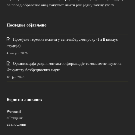
ће поред образовне овај факултет имати још једну важну улогу.
Последње објављено
Промјене термина испита у септембарском року (I и II циклус
студија)
4. август 2026.
Организација рада и контакт информације током љетне паузе на
Факултету безбједносних наука
10. јул 2026.
Корисни линкови:
Webmail
еСтудент
еЗапослени