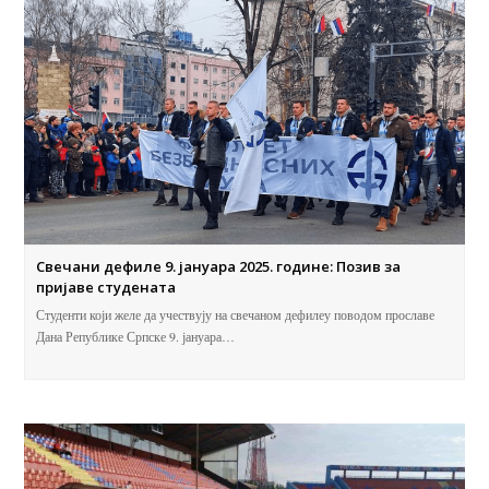
Свечани дефиле 9. јануара 2025. године: Позив за
пријаве студената
Студенти који желе да учествују на свечаном дефилеу поводом прославе
Дана Републике Српске 9. јануара…