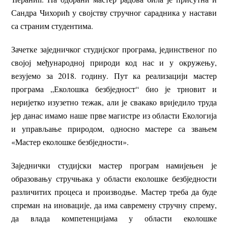
Сандра Чихорић у својству стручног сарадника у настави
са страним студентима.
Зачетке заједничког студијског програма, јединственог по
својој међународној природи код нас и у окружењу,
везујемо за 2018. годину. Пут ка реализацији мастер
програма „Еколошка безбједност“ био је трновит и
неријетко изузетно тежак, али је свакако вриједило труда
јер данас имамо наше прве магистре из области Екологија
и управљање природом, односно мастере са звањем
«Мастер еколошке безбједности».
Заједнички студијски мастер програм намијењен је
образовању стручњака у области еколошке безбједности
различитих процеса и производње. Мастер треба да буде
спреман на иновације, да има савремену стручну спрему,
да влада компетенцијама у области еколошке