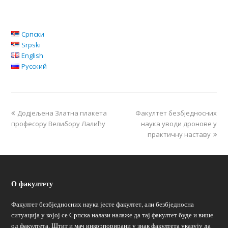
Српски
Srpski
English
Русский
Додјељена Златна плакета
Факултет безбједносних
професору Велибору Лалићу
наука уводи дронове у
практичну наставу
О факултету
Факултет безбједносних наука јесте факултет, али безбједносна
ситуација у којој се Српска налази налаже да тај факултет буде и више
од факултета. Штит и мач инкорпорирани у знак факултета указују да