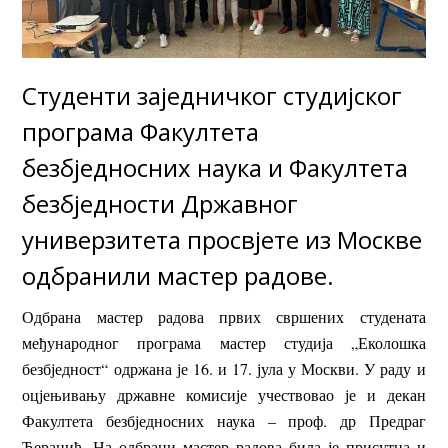
Студенти заједничког студијског
програма Факултета
безбједносних наука и Факултета
безбједности Државног
универзитета просвјете из Москве
одбранили мастер радове.
Одбрана мастер радова првих свршених студената
међународног програма мастер студија „Еколошка
безбједност“ одржана је 16. и 17. јула у Москви. У раду и
оцјењивању државне комисије учествовао је и декан
Факултета безбједносних наука – проф. др Предраг
Ћеранић. На одбрани мастер радова била је присутна и