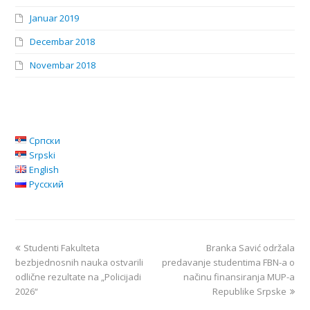
Januar 2019
Decembar 2018
Novembar 2018
Српски
Srpski
English
Русский
Studenti Fakulteta
Branka Savić održala
bezbjednosnih nauka ostvarili
predavanje studentima FBN-a o
odlične rezultate na „Policijadi
načinu finansiranja MUP-a
2026“
Republike Srpske