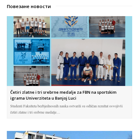
Повезане новости
Četiri zlatne i tri srebrne medalje za FBN na sportskim
igrama Univerziteta u Banjoj Luci
Studenti Fakulteta bezbjednosnih nauka ostvarili su odličan rezultat osvojivši
četiri zlatne i tri srebrne medalje…