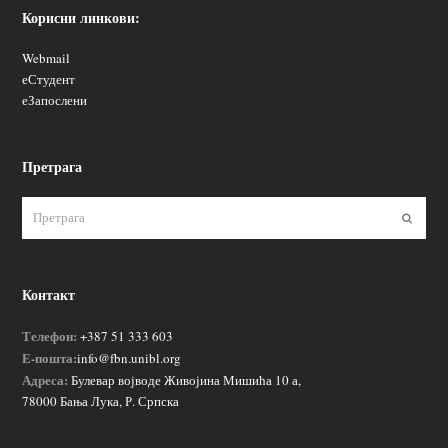
Корисни линкови:
Webmail
еСтудент
еЗапослени
Претрага
Пошаљ
Контакт
Телефон:
+387 51 333 603
Е-пошта:
info@fbn.unibl.org
Адреса:
Булевар војводе Живојина Мишића 10 а,
78000 Бања Лука, Р. Српска