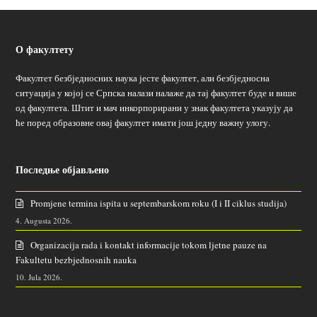
О факултету
Факултет безбједносних наука јесте факултет, али безбједносна
ситуација у којој се Српска налази налаже да тај факултет буде и више
од факултета. Штит и мач инкорпорирани у знак факултета указују да
ће поред образовне овај факултет имати још једну важну улогу.
Последње објављено
Promjene termina ispita u septembarskom roku (I i II ciklus studija)
4. Augusta 2026.
Organizacija rada i kontakt informacije tokom ljetne pauze na
Fakultetu bezbjednosnih nauka
10. Jula 2026.