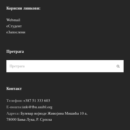
Корисни линкови:
Webmail
еСтудент
еЗапослени
Претрага
Пошаљ
Контакт
Телефон:
+387 51 333 603
Е-пошта:
info@fbn.unibl.org
Адреса:
Булевар војводе Живојина Мишића 10 а,
78000 Бања Лука, Р. Српска