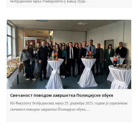
безбједносних наука Универзитета у Бањој Луци…
Свечаност поводом завршетка Полицијске обуке
На Факултету безбједносних наука 25. децембра 2023. године је уприличена
свечаност поводом завршетка Полицијске обуке,…