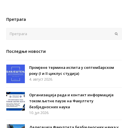
Претрага
Поша
Последње новости
Промјене термина испита у септембарском
року (I и II циклус студија)
4. август 2026.
Организација рада и контакт информације
током љетне паузе на Факултету
безбједносних наука
10. јул 2026.
Делегација Факултета безбједносних наука у