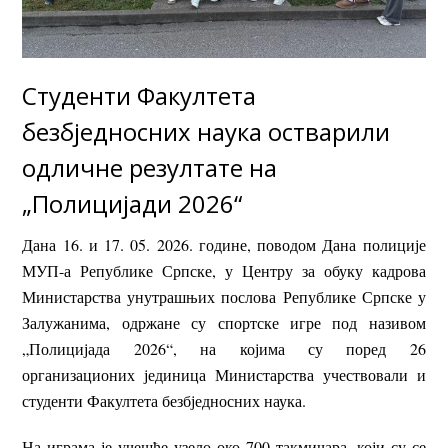
Студенти Факултета
безбједносних наука остварили
одличне резултате на
„Полицијади 2026“
Дана 16. и 17. 05. 2026. године, поводом Дана полиције
МУП-а Републике Српске, у Центру за обуку кадрова
Министарства унутрашњих послова Републике Српске у
Залужанима, одржане су спортске игре под називом
„Полицијада 2026“, на којима су поред 26
организационих јединица Министарства учествовали и
студенти Факултета безбједносних наука.
На играма је учешће узело око 700 такмичара, који су се