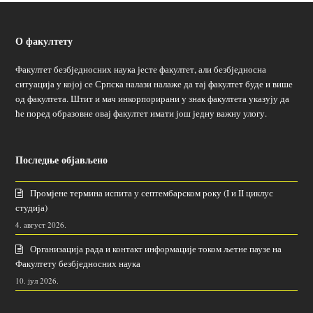
О факултету
Факултет безбједносних наука јесте факултет, али безбједносна
ситуација у којој се Српска налази налаже да тај факултет буде и више
од факултета. Штит и мач инкорпорирани у знак факултета указују да
ће поред образовне овај факултет имати још једну важну улогу.
Последње објављено
Промјене термина испита у септембарском року (I и II циклус
студија)
4. август 2026.
Организација рада и контакт информације током љетне паузе на
Факултету безбједносних наука
10. јул 2026.