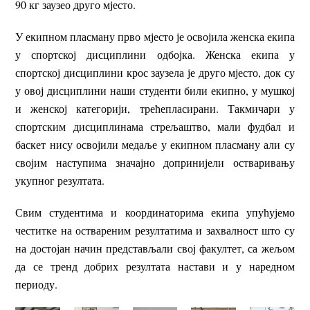
90 кг заузео друго мјесто.
У екипном пласману прво мјесто је освојила женска екипа
у спортској дисциплини одбојка. Женска екипа у
спортској дисциплини крос заузела је друго мјесто, док су
у овој дисциплини наши студенти били екипно, у мушкој
и женској категорији, трећепласирани. Такмичари у
спортским дисциплинама стрељаштво, мали фудбал и
баскет нису освојили медаље у екипном пласману али су
својим наступима значајно допринијели остваривању
укупног резултата.
Свим студентима и координаторима екипа упућујемо
честитке на оствареним резултатима и захвалност што су
на достојан начин представљали свој факултет, са жељом
да се тренд добрих резултата настави и у наредном
периоду.