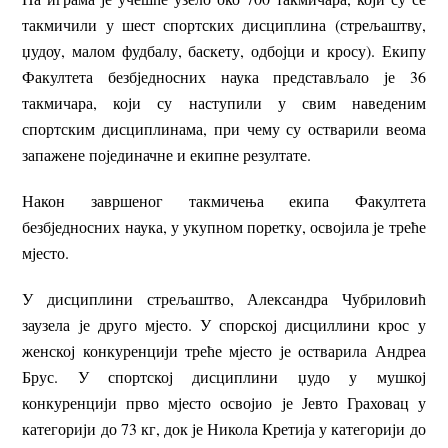
такмичили у шест спортских дисциплина (стрељаштву,
џудоу, малом фудбалу, баскету, одбојци и кросу). Екипу
Факултета безбједносних наука представљало је 36
такмичара, који су наступили у свим наведеним
спортским дисциплинама, при чему су остварили веома
запажене појединачне и екипне резултате.
Након завршеног такмичења екипа Факултета
безбједносних наука, у укупном поретку, освојила је треће
мјесто.
У дисциплини стрељаштво, Александра Чубриловић
заузела је друго мјесто. У спорској дисциллини крос у
женској конкуренцији треће мјесто је остварила Андреа
Брус. У спортској дисциплини џудо у мушкој
конкуренцији прво мјесто освојио је Јевто Граховац у
категорији до 73 кг, док је Никола Кретија у категорији до