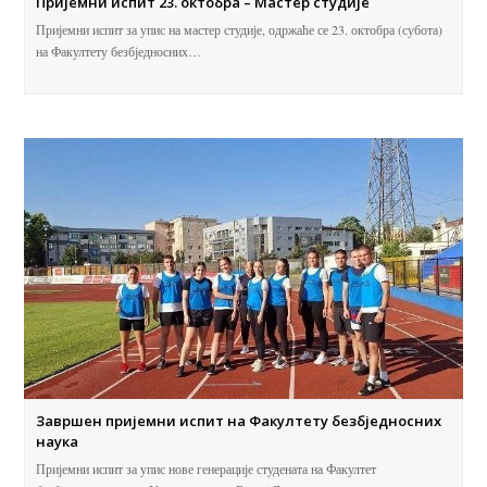
Пријемни испит 23. октобра – Мастер студије
Пријемни испит за упис на мастер студије, одржаће се 23. октобра (субота)
на Факултету безбједносних…
Завршен пријемни испит на Факултету безбједносних
наука
Пријемни испит за упис нове генерације студената на Факултет