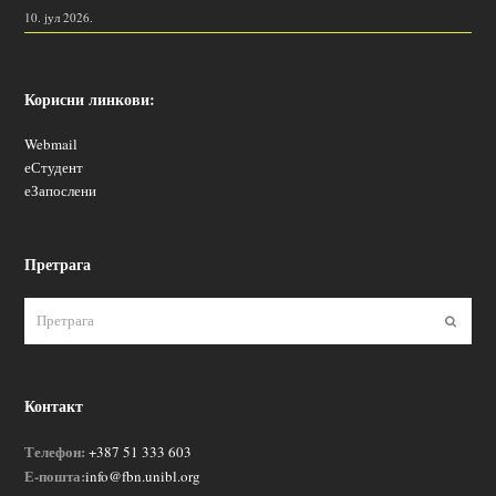
10. јул 2026.
Корисни линкови:
Webmail
еСтудент
еЗапослени
Претрага
Пошаљ
Контакт
Телефон:
+387 51 333 603
Е-пошта:
info@fbn.unibl.org