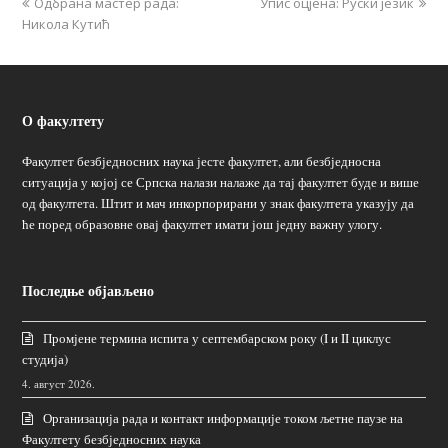
Одбрана мастер рада:
Упис оцјена: Руски језик
Никола Кутић
О факултету
Факултет безбједносних наука јесте факултет, али безбједносна
ситуација у којој се Српска налази налаже да тај факултет буде и више
од факултета. Штит и мач инкорпорирани у знак факултета указују да
ће поред образовне овај факултет имати још једну важну улогу.
Последње објављено
Промјене термина испита у септембарском року (I и II циклус
студија)
4. август 2026.
Организација рада и контакт информације током љетне паузе на
Факултету безбједносних наука