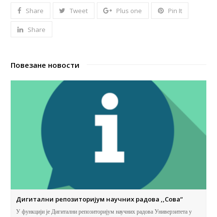
Share
Tweet
Plus one
Pin It
Share
Повезане новости
Дигитални репозиторијум научних радова ,,Сова“
У функцији је Дигитални репозиторијум научних радова Универзитета у