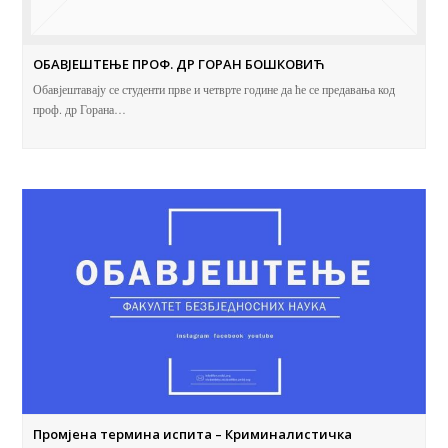
ОБАВЈЕШТЕЊЕ ПРОФ. ДР ГОРАН БОШКОВИЋ
Обавјештавају се студенти прве и четврте године да ће се предавања код
проф. др Горана…
Промјена термина испита – Криминалистичка