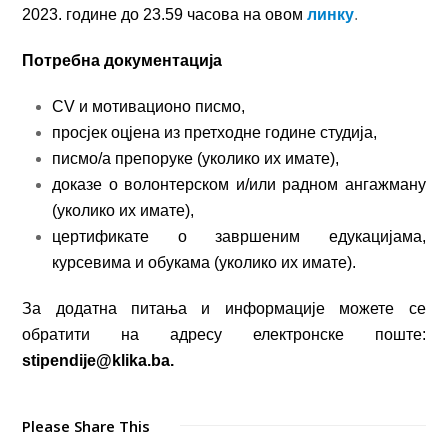
2023. године до 23.59 часова на овом
линку
.
Потребна документација
CV и мотивационо писмо,
просјек оцјена из претходне године студија,
писмо/а препоруке (уколико их имате),
доказе о волонтерском и/или радном ангажману
(уколико их имате),
цертификате о завршеним едукацијама,
курсевима и обукама (уколико их имате).
За додатна питања и информације можете се
обратити на адресу електронске поште:
stipendije@klika.ba.
Please Share This