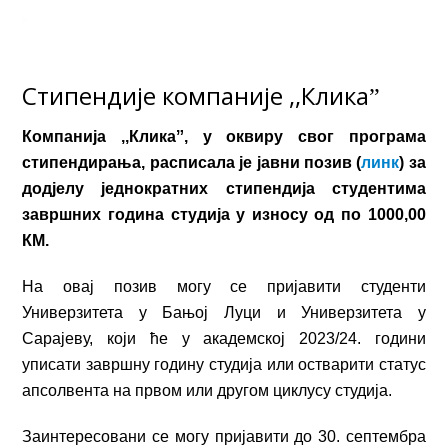
Стипендије компаније ,,Кликаˮ
Компанија ,,Кликаˮ
,
у оквиру свог програма
стипендирања, расписала је јавни позив (
линк
) за
додјелу једнократних стипендија студентима
завршних година студија у износу од по 1000,00
КМ.
На овај позив могу се пријавити студенти
Универзитета у Бањој Луци и Универзитета у
Сарајеву, који ће у академској 2023/24. години
уписати завршну годину студија или остварити статус
апсолвента на првом или другом циклусу студија.
Заинтересовани се могу пријавити до 30. септембра